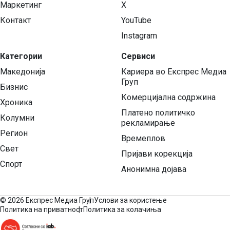
Маркетинг
X
Контакт
YouTube
Instagram
Категории
Сервиси
Македонија
Кариера во Експрес Медиа
Груп
Бизнис
Комерцијална содржина
Хроника
Платено политичко
Колумни
рекламирање
Регион
Времеплов
Свет
Пријави корекција
Спорт
Анонимна дојава
©
2026 Експрес Медиа Груп
Услови за користење
Политика на приватност
Политика за колачиња