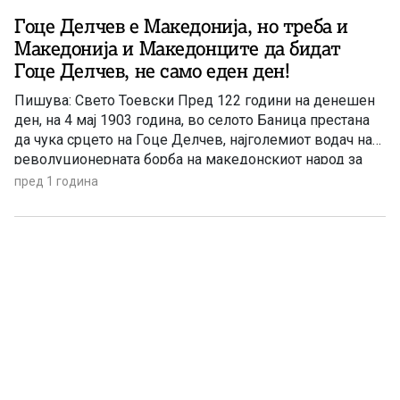
Гоце Делчев е Македонија, но треба и
Македонија и Македонците да бидат
Гоце Делчев, не само еден ден!
Пишува: Свето Тоевски Пред 122 години на денешен
ден, на 4 мај 1903 година, во селото Баница престана
да чука срцето на Гоце Делчев, најголемиот водач на
револуционерната борба на македонскиот народ за
извојување слобода и создавање своја самостојна
пред 1 година
држава Македонија. Но, тогаш не престана да чука
срцето на револуционерна Македонија. Овој највелик
Македонец, како величествена […]