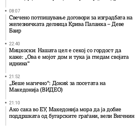
08:07
Свечено потпишување договори за изградбата на
железничката делница Крива Паланка – Деве
Баир
22:40
Мицкоски: Нашата цел е секој со гордост да
каже: „Ова е мојот дом и тука ја гледам својата
иднина“
21:52
„Беше магично“: Докиќ за посетата на
Македонија (ВИДЕО)
21:10
Ако сака во ЕУ, Македонија мора да ја добие
поддршката од бугарските граѓани, вели Вигенин