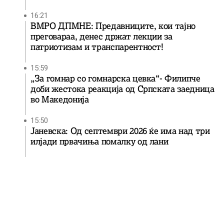
16:21
ВМРО ДПМНЕ: Предавниците, кои тајно
преговараа, денес држат лекции за
патриотизам и транспарентност!
15:59
„За гомнар со гомнарска цевка“- Филипче
доби жестока реакција од Српската заедница
во Македонија
15:50
Јаневска: Од септември 2026 ќе има над три
илјади првачиња помалку од лани