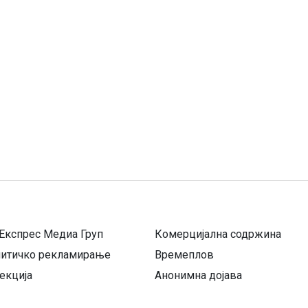
Експрес Медиа Груп
Комерцијална содржина
литичко рекламирање
Времеплов
екција
Анонимна дојава