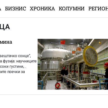
А
БИЗНИС
ХРОНИКА
КОЛУМНИ
РЕГИО
ИЦА
дмина
вештачко сонце“,
 фузија: научниците
соки густини,
ните пречки за