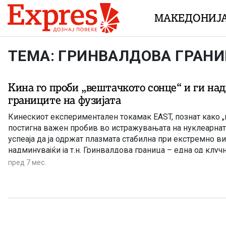
Skip to content
МАКЕДОНИЈ
ТЕМА: ГРИНВАЛДОВА ГРАН
Кина го проби „вештачкото сонце“ и ги на
границите на фузијата
Кинескиот експериментален токамак EAST, познат како „
постигна важен пробив во истражувањата на нуклеарната
успеаја да ја одржат плазмата стабилна при екстремно ви
надминувајќи ја т.н. Гринвалдова граница – една од клуч
комерцијална фузија.
пред 7 мес.