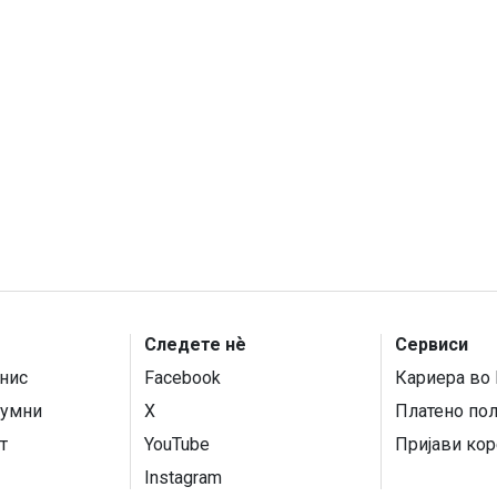
Следете нѐ
Сервиси
нис
Facebook
Кариера во 
умни
X
Платено по
т
YouTube
Пријави кор
Instagram