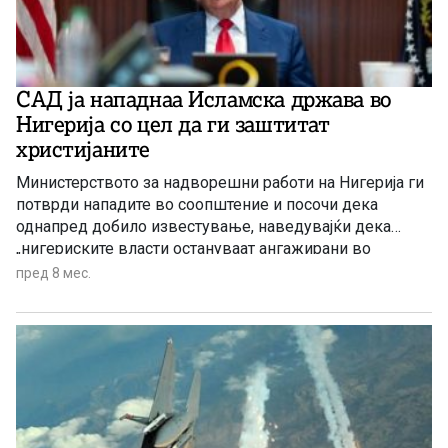
САД ја нападнаа Исламска држава во
Нигерија со цел да ги заштитат
христијаните
Министерството за надворешни работи на Нигерија ги
потврди нападите во соопштение и посочи дека
однапред добило известување, наведувајќи дека
„нигериските власти остануваат ангажирани во
структурирана безбедносна соработка со
пред 8 мес.
меѓународните партнери, вклучително и Соединетите
Американски Држави, во решавањето на постојаната
закана од терористички и насилен екстремизам“.