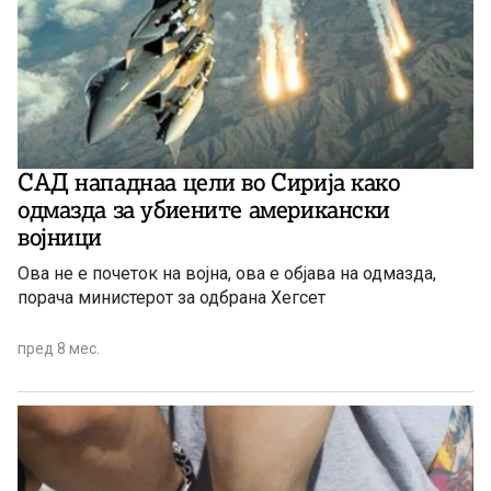
САД нападнаа цели во Сирија како
одмазда за убиените американски
војници
Ова не е почеток на војна, ова е објава на одмазда,
порача министерот за одбрана Хегсет
пред 8 мес.