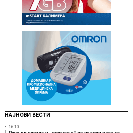
НАЈНОВИ ВЕСТИ
16:10
Река од возила и „дремење“ до четири часа на