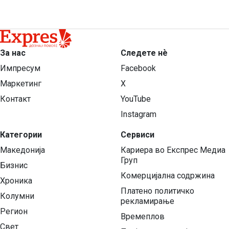
За нас
Следете нѐ
Импресум
Facebook
Маркетинг
X
Контакт
YouTube
Instagram
Категории
Сервиси
Македонија
Кариера во Експрес Медиа
Груп
Бизнис
Комерцијална содржина
Хроника
Платено политичко
Колумни
рекламирање
Регион
Времеплов
Свет