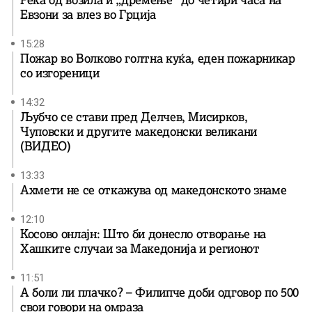
Евзони за влез во Грција
15:28
Пожар во Волково голтна куќа, еден пожарникар
со изгореници
14:32
Љубчо се стави пред Делчев, Мисирков,
Чуповски и другите македонски великани
(ВИДЕО)
13:33
Ахмети не се откажува од македонското знаме
12:10
Косово онлајн: Што би донесло отворање на
Хашките случаи за Македонија и регионот
11:51
А боли ли плачко? – Филипче доби одговор по 500
свои говори на омраза