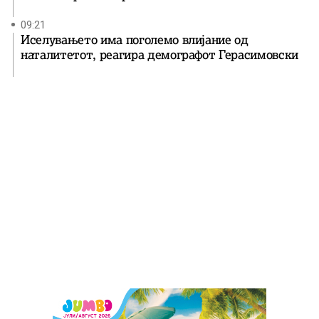
09:21
Иселувањето има поголемо влијание од
наталитетот, реагира демографот Герасимовски