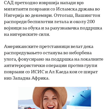
САД претходно извршија напади врз
милитанти поврзани со Исламска држава во
Нигерија во декември. Оттогаш, Вашингтон
распореди беспилотни летала и околу 200
војници за обука и за разузнавачка поддршка
на нигериските сили.
Американските претставници велат дека
распоредувањето останува во неборбена
улога, фокусирано на поддршка на локалните
антитерористички операции против групи
поврзани со ИСИС и Ал Каеда кои се шират
низ Западна Африка.