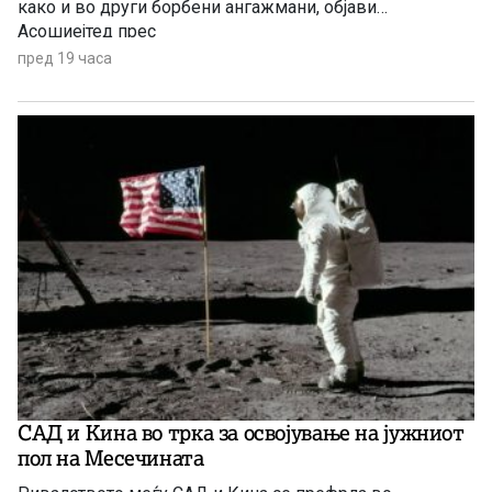
како и во други борбени ангажмани, објави
Асошиејтед прес
пред 19 часа
САД и Кина во трка за освојување на јужниот
пол на Месечината