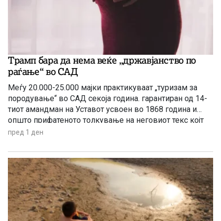
Трамп бара да нема веќе „државјанство по
раѓање“ во САД
Меѓу 20.000-25.000 мајки практикуваат „туризам за
породување“ во САД секоја година. гарантиран од 14-
тиот амандман на Уставот усвоен во 1868 година и
општо прифатеното толкување на неговиот текс којт
гарантира државјанство на речиси секој роден во САД
пред 1 ден