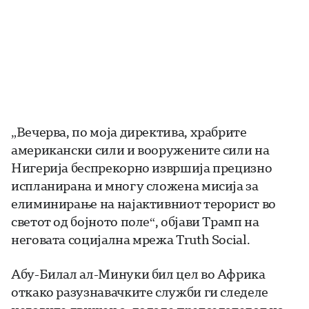
„Вечерва, по моја директива, храбрите
американски сили и вооружените сили на
Нигерија беспрекорно извршија прецизно
испланирана и многу сложена мисија за
елиминирање на најактивниот терорист во
светот од бојното поле“, објави Трамп на
неговата социјална мрежа Truth Social.
Абу-Билал ал-Минуки бил цел во Африка
откако разузнавачките служби ги следеле