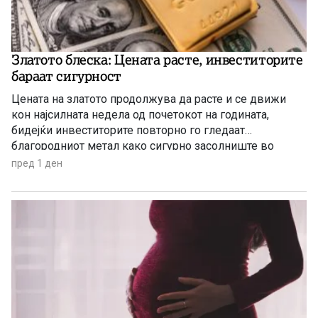
Златото блеска: Цената расте, инвеститорите
бараат сигурност
Цената на златото продолжува да расте и се движи
кон најсилната недела од почетокот на годината,
бидејќи инвеститорите повторно го гледаат
благородниот метал како сигурно засолниште во
услови на глобална економска неизвесност.
пред 1 ден