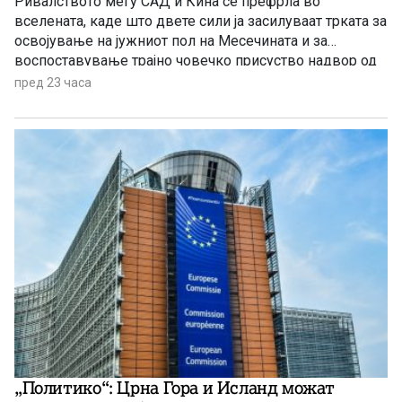
Ривалството меѓу САД и Кина се префрла во
вселената, каде што двете сили ја засилуваат трката за
освојување на јужниот пол на Месечината и за
воспоставување трајно човечко присуство надвор од
Земјата.
пред 23 часа
„Политико“: Црна Гора и Исланд можат