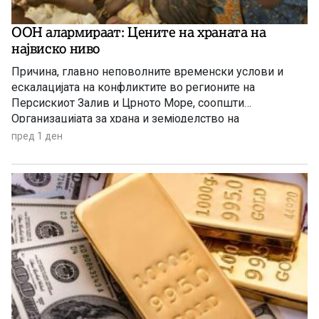
ООН алармираат: Цените на храната на
највиско ниво
Причина, главно неповолните временски услови и
ескалацијата на конфликтите во регионите на
Персискиот Залив и Црното Море, соопшти
Организацијата за храна и земјоделство на
Обединетите нации (ФАО).
пред 1 ден