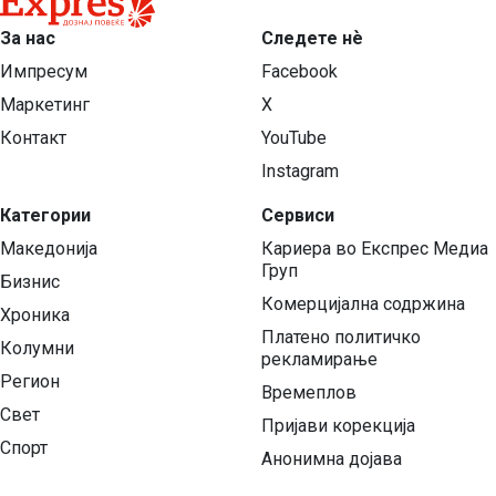
За нас
Следете нѐ
Импресум
Facebook
Маркетинг
X
Контакт
YouTube
Instagram
Категории
Сервиси
Македонија
Кариера во Експрес Медиа
Груп
Бизнис
Комерцијална содржина
Хроника
Платено политичко
Колумни
рекламирање
Регион
Времеплов
Свет
Пријави корекција
Спорт
Анонимна дојава