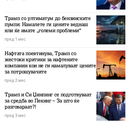
Трамп со ултиматум до бензинските
пумпи: Намалете ги цените веднаш
или ќе имате „големи проблеми“
пред 1 мес.
Нафтата поевтинува, Трамп со
жестоки критики за нафтените
компании кои не ги намалуваат цените
за потрошувачите
пред 2 мес.
Трамп и Си Џинпинг се подготвуваат
за средба во Пекинг – За што ќе
разговараат?!
пред 3 мес.