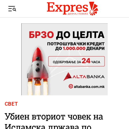
Skip to content
Menu
СВЕТ
Убиен вториот човек на
Исламска држава по