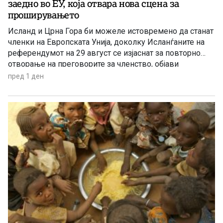
заедно во ЕУ, која отвара нова сцена за
проширувањето
Исланд и Црна Гора би можеле истовремено да станат
членки на Европската Унија, доколку Исланѓаните на
референдумот на 29 август се изјаснат за повторно
отворање на преговорите за членство, објави
„Политико“, повикувајќи се на европски претставници
пред 1 ден
и дипломати.