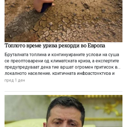
Топлото време урива рекорди во Европа
Бруталната топлина и континуираните услови на суша
се преоптоварени од климатската криза, а експертите
предупредуваат дека тие вршат огромен притисок врз
локалното население, критичната инфраструктура и
дивиот свет низ целиот регион.
пред 1 ден