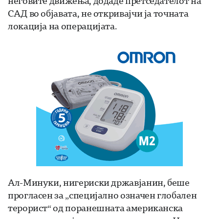
неговите движења, додаде претседателот на
САД во објавата, не откривајчи ја точната
локација на операцијата.
Ал-Минуки, нигериски државјанин, беше
прогласен за „специјално означен глобален
терорист“ од поранешната американска