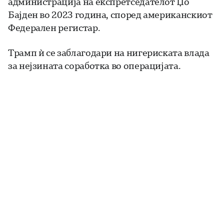
администрација на експретседателот Џо
Бајден во 2023 година, според американскиот
Федерален регистар.
Трамп ѝ се заблагодари на нигериската влада
за нејзината соработка во операцијата.