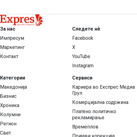
За нас
Следете нѐ
Импресум
Facebook
Маркетинг
X
Контакт
YouTube
Instagram
Категории
Сервиси
Македонија
Кариера во Експрес Медиа
Груп
Бизнис
Комерцијална содржина
Хроника
Платено политичко
Колумни
рекламирање
Регион
Времеплов
Свет
Пријави корекција