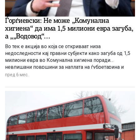
Ѓорѓиевски: Не може „Комунална
хигиена“ да има 1,5 милиони евра загуба,
а „„Водовод“…
Во тек е акција во која се откриваат низа
недоследности кај правни субјекти како загуба од 1,5
милиони евра во Комунална хигиена поради
невпишани површини за наплата на ѓубретарина и
големи загуби во Водовод и Канализација поради
пред 6 мес.
сериозни злоупотреби со вода и со водомери