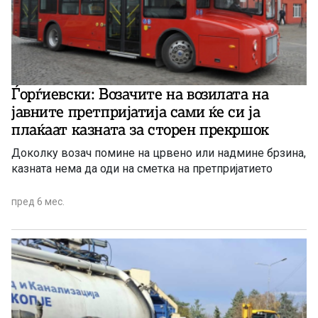
Ѓорѓиевски: Возачите на возилата на
јавните претпријатија сами ќе си ја
плаќаат казната за сторен прекршок
Доколку возач помине на црвено или надмине брзина,
казната нема да оди на сметка на претпријатието
пред 6 мес.