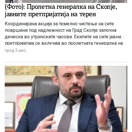
(Фото): Пролетна генералка на Скопје,
јавните претпријатија на терен
Координирана акција за темелно чистење на сите
површини под надлежност на Град Скопје започна
денеска во утринските часови. Екипите на сите јавни
претпријатија се вклучија во пролетната генералка на
Скопје. Градоначалникот Орце Ѓорѓиевски истакна
пред 5 мес.
дека ова е јасна порака дека редот, чистотата и
грижата за заедничкиот простор стануваат
секојдневие.