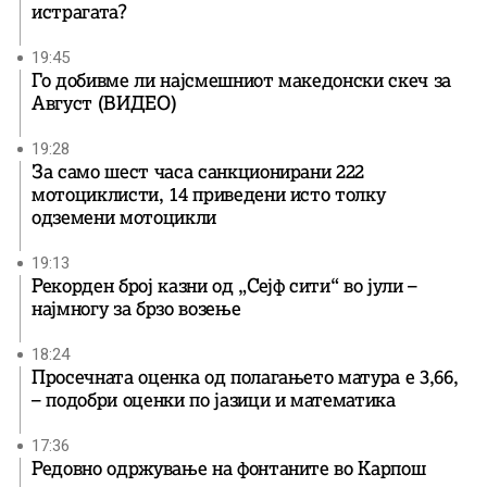
истрагата?
19:45
Го добивме ли најсмешниот македонски скеч за
Август (ВИДЕО)
19:28
За само шест часа санкционирани 222
мотоциклисти, 14 приведени исто толку
одземени мотоцикли
19:13
Рекорден број казни од „Сејф сити“ во јули –
најмногу за брзо возење
18:24
Просечната оценка од полагањето матура е 3,66,
– подобри оценки по јазици и математика
17:36
Редовно одржување на фонтаните во Карпош