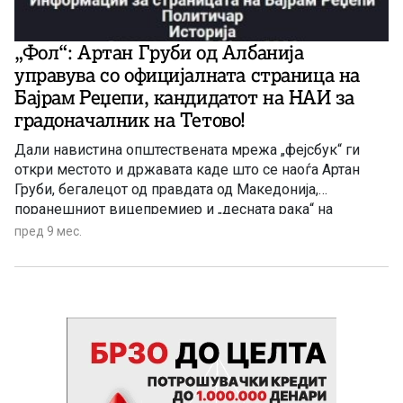
„Фол“: Артан Груби од Албанија
управува со официјалната страница на
Бајрам Реџепи, кандидатот на НАИ за
градоначалник на Тетово!
Дали навистина општествената мрежа „фејсбук“ ги
откри местото и државата каде што се наоѓа Артан
Груби, бегалецот од правдата од Македонија,
поранешниот вицепремиер и „десната рака“ на
лидерот на ДУИ Али Ахмети?! Дали се потврдуваат
пред 9 мес.
досегашните укажувања на добри познавачи на
ситуацијата и случувањата во албанскиот политички
блок дека Артан Груби, без оглед што избегал, како
што се наведува, во Албанија, всушност продолжил да
управува со низа важни активности во ДУИ и да
влијае врз оваа партија, од дистанца, но без прекин во
ниеден момент?!