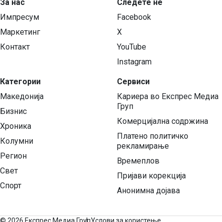
За нас
Следете нѐ
Импресум
Facebook
Маркетинг
X
Контакт
YouTube
Instagram
Категории
Сервиси
Македонија
Кариера во Експрес Медиа
Груп
Бизнис
Комерцијална содржина
Хроника
Платено политичко
Колумни
рекламирање
Регион
Времеплов
Свет
Пријави корекција
Спорт
Анонимна дојава
©
2026 Експрес Медиа Груп
Услови за користење