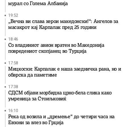
мурал со Голема Албанија
19:52
„Вечна ви слава херои македонски!“: Ангелов за
масакрот кај Карпалак пред 25 години
18:46
Со владиниот авион вратен во Македонија
повредениот скопјанец во Турција
17:58
Мицкоски: Карпалак е наша заедничка рана, но и
обврска да паметиме
17:38
СДСМ објави морбидна црно-бела слика како
умреница за Стоиљковиќ
16:10
Река од возила и „дремење“ до четири часа на
Евзони за влез во Грција