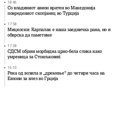
18:46
Со владиниот авион вратен во Македонија
повредениот скопјанец во Турција
17:58
Мицкоски: Карпалак е наша заедничка рана, но и
обврска да паметиме
17:38
СДСМ објави морбидна црно-бела слика како
умреница за Стоиљковиќ
16:10
Река од возила и „дремење“ до четири часа на
Евзони за влез во Грција