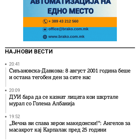
НАЈНОВИ ВЕСТИ
20:41
Сиљановска-Давкова: 8 август 2001 година беше
и остана тегобен ден за сите нас
20:09
ДУИ бара да се казнат лицата кои шкртале
мурал со Голема Албанија
19:52
„Вечна ви слава херои македонски!“: Ангелов за
масакрот кај Карпалак пред 25 години