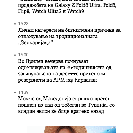
продажбата на Galaxy Z Fold8 Ultra, Fold8,
Flip8, Watch Ultra2 и Watch9
15:23
Лични интереси на бизнисмени причина за
откажување на традиционалната
,,Зелкаријада”
15:00
Во Прилеп вечерва почнуваат
одбележувањата на 25-годишнината од
загинувањето на десетте прилепски
резервисти на АРМ кај Карпалак
14:39
Момче од Македонија скршило вратен
пршлен по пад од тобоган во Турција, со
владин авион ќе биде вратенo назад