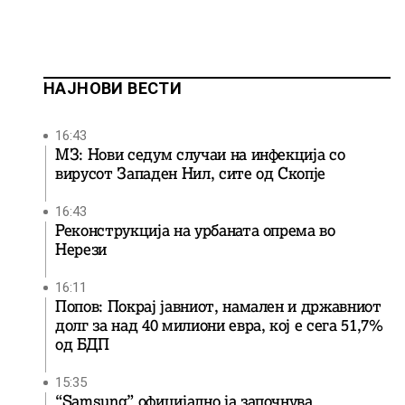
НАЈНОВИ ВЕСТИ
16:43
МЗ: Нови седум случаи на инфекција со
вирусот Западен Нил, сите од Скопје
16:43
Реконструкција на урбаната опрема во
Нерези
16:11
Попов: Покрај јавниот, намален и државниот
долг за над 40 милиони евра, кој e сега 51,7%
од БДП
15:35
“Samsung” официјално ја започнува