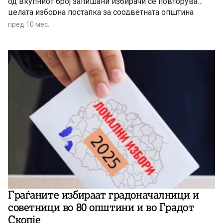
од вкупниот број запишани избирачи се повторува
целата изборна постапка за соодветната општина
пред 10 мес.
Граѓаните избираат градоначалници и
советници во 80 општини и во Градот
Скопје