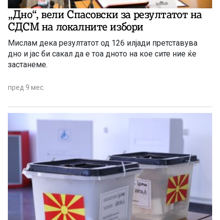
„Дно“, вели Спасовски за резултатот на
СДСМ на локалните избори
Мислам дека резултатот од 126 илјади претставува
дно и јас би сакал да е тоа дното на кое сите ние ќе
застанеме.
пред 9 мес.