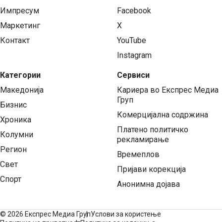
Импресум
Facebook
Маркетинг
X
Контакт
YouTube
Instagram
Категории
Сервиси
Македонија
Кариера во Експрес Медиа
Груп
Бизнис
Комерцијална содржина
Хроника
Платено политичко
Колумни
рекламирање
Регион
Времеплов
Свет
Пријави корекција
Спорт
Анонимна дојава
©
2026 Експрес Медиа Груп
Услови за користење