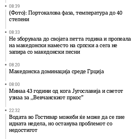
08:39
(Фото): Портокалова фаза, температура до 40
степени
08:33
Не зборувала до својата петта година и пропеала
на македонски наместо на српски а сега не
запира со македонски песни
08:20
Македонска доминација среде Грција
08:00
Минаа 43 години од кога Југославија и светот
узнаа за ,,Вевчанскиот пркос”
22:32
Водата во Гостивар можеби ќе може да се пие
идната недела, но останува проблемот со
недостигот