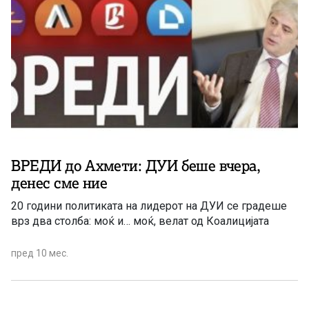
ВРЕДИ до Ахмети: ДУИ беше вчера,
денес сме ние
20 години политиката на лидерот на ДУИ се градеше
врз два столба: моќ и… моќ, велат од Коалицијата
пред 10 мес.