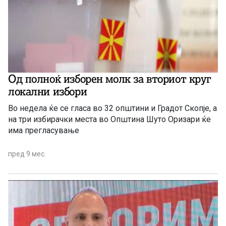
Од полноќ изборен молк за вториот круг
локални избори
Во недела ќе се гласа во 32 општини и Градот Скопје, а
на три избирачки места во Општина Шуто Оризари ќе
има прегласување
пред 9 мес.