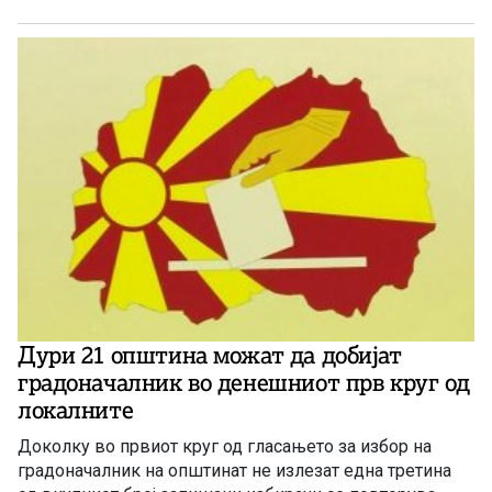
Дури 21 општина можат да добијат
градоначалник во денешниот прв круг од
локалните
Доколку во првиот круг од гласањето за избор на
градоначалник на општинат не излезат една третина