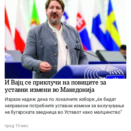
И Вајц се приклучи на повиците за
уставни измени во Македонија
Изрази надеж дека по локалните избори „ќе бидат
направени потребните уставни измени за вклучување
на бугарската заедница во Уставот како малцинство“
пред 10 мес.