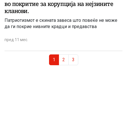
во покритие за корупција на нејзините
кланови.
Патриотизмот е скината завеса што повеќе не може
да ги покрие нивните крадци и предавства
пред 11 мес.
Page navigation
Current Page
Page
Page
1
2
3