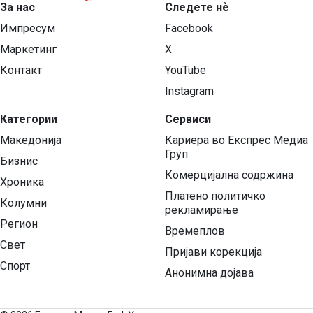
За нас
Следете нѐ
Импресум
Facebook
Маркетинг
X
Контакт
YouTube
Instagram
Категории
Сервиси
Македонија
Кариера во Експрес Медиа
Груп
Бизнис
Комерцијална содржина
Хроника
Платено политичко
Колумни
рекламирање
Регион
Времеплов
Свет
Пријави корекција
Спорт
Анонимна дојава