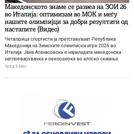
Македонското знаме се развеа на ЗОИ 26
во Италија: оптимизам во МОК и меѓу
нашите олимпијци за добри резултати од
настапите (Видео)
Четворица спортисти ја претставуваат Република
Македонија на Зимските олимписки игри 2026 во
Италија. Јана Атанасовска е најмладата македонска
натпреварувачка и рекордерка во алпско скијање.
Ставре Јада е најискусен член на македонскиот
пред 6 мес.
олимписки тим, кому ова му е трето учество на
Зимски олимписки игри, по настапите на Олимпијадата
во 2018 година во Пјонг Чанг, во Јужна Кореја, и на
Олимпијадата во 2022 година во Пекинг, во Кина. По
настапот на претходната Олимпијада во Пекинг Ана
Цветановска повторно ќе ја претставува Македонија
во истите нордиски дисциплини. Четвртиот наш
натпреварувач е Виктор Петков, кој последен влезе
во државниот олимписки тим. Честа да го носат
македонското државно знаме на вчерашната