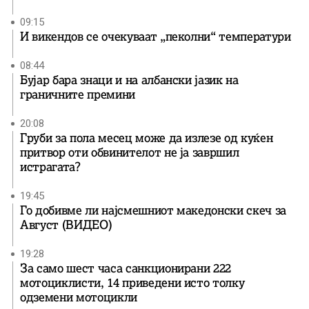
09:15
И викендов се очекуваат „пеколни“ температури
08:44
Бујар бара знаци и на албански јазик на
граничните премини
20:08
Груби за пола месец може да излезе од куќен
притвор оти обвинителот не ја завршил
истрагата?
19:45
Го добивме ли најсмешниот македонски скеч за
Август (ВИДЕО)
19:28
За само шест часа санкционирани 222
мотоциклисти, 14 приведени исто толку
одземени мотоцикли