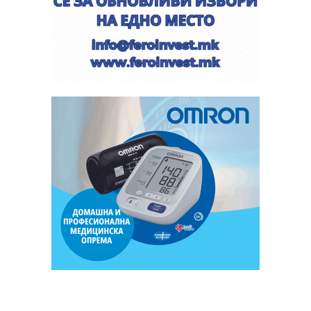
официјалната церемонија на отворањето на ЗОИ 2026
ја имаа Атанасовска и Јада.