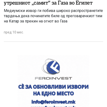
утрешниот „самит“ за Газа во Египет
Медиумски извор ги побива широко распространетите
тврдења дека починатите биле од преговарачкиот тим
на Катар за прекин на огнот во Газа
пред 10 мес.