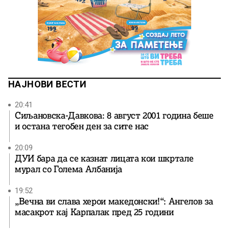
НАЈНОВИ ВЕСТИ
20:41
Сиљановска-Давкова: 8 август 2001 година беше
и остана тегобен ден за сите нас
20:09
ДУИ бара да се казнат лицата кои шкртале
мурал со Голема Албанија
19:52
„Вечна ви слава херои македонски!“: Ангелов за
масакрот кај Карпалак пред 25 години