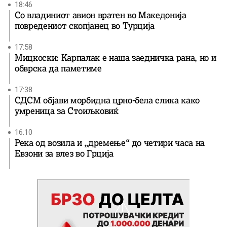
18:46
Со владиниот авион вратен во Македонија
повредениот скопјанец во Турција
17:58
Мицкоски: Карпалак е наша заедничка рана, но и
обврска да паметиме
17:38
СДСМ објави морбидна црно-бела слика како
умреница за Стоиљковиќ
16:10
Река од возила и „дремење“ до четири часа на
Евзони за влез во Грција