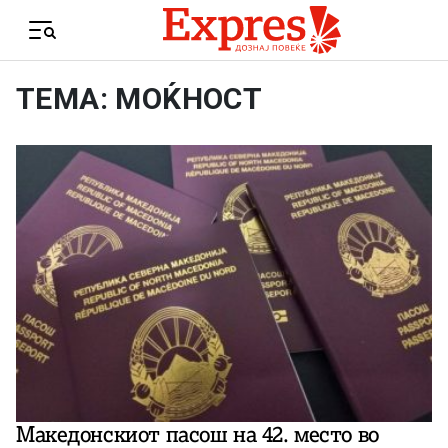
Skip to content
Menu
ТЕМА: МОЌНОСТ
Македонскиот пасош на 42. место во