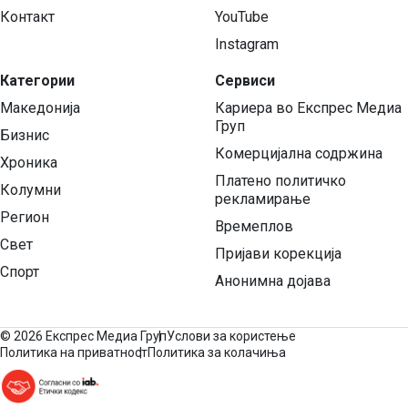
Контакт
YouTube
Instagram
Категории
Сервиси
Македонија
Кариера во Експрес Медиа
Груп
Бизнис
Комерцијална содржина
Хроника
Платено политичко
Колумни
рекламирање
Регион
Времеплов
Свет
Пријави корекција
Спорт
Анонимна дојава
©
2026 Експрес Медиа Груп
Услови за користење
Политика на приватност
Политика за колачиња