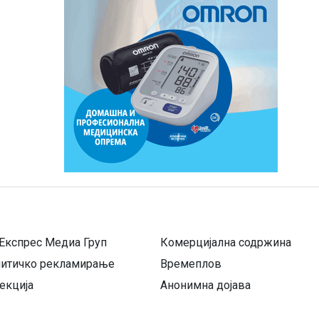
Експрес Медиа Груп
Комерцијална содржина
литичко рекламирање
Времеплов
екција
Анонимна дојава