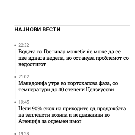
НАЈНОВИ ВЕСТИ
22:32
Водата во Гостивар можеби ќе може да се
пие идната недела, но останува проблемот со
недостигот
21:02
Македонија утре во портокалова фаза, со
температури до 40 степени Целзиусови
19:45
Цели 90% скок на приходите од продажбата
на запленети возила и недвижнини во
Агенција за одземен имот
19:28