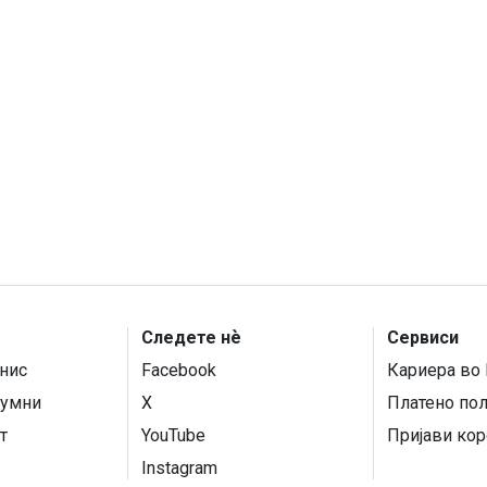
Следете нѐ
Сервиси
нис
Facebook
Кариера во 
умни
X
Платено по
т
YouTube
Пријави кор
Instagram