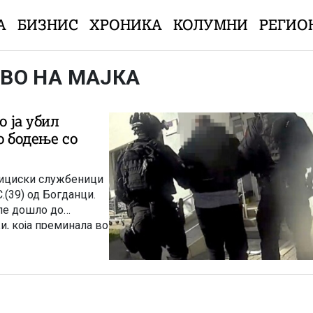
А
БИЗНИС
ХРОНИКА
КОЛУМНИ
РЕГИО
ВО НА МАЈКА
о ја убил
о бодење со
лициски службеници
.(39) од Богданци.
але дошло до
ци, која преминала во
ел убодни рани на
 починала, а смртта е
.01.2026
нци П.С. сам го
ел од Основното