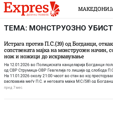
Skip to content
МАКЕДОНИЈ
ТЕМА: МОНСТРУОЗНО УБИСТ
Истрага против П.С.(39) од Богданци, откак
сопствената мајка на монструозен начин, с
нож и ножици до искрвавување
На 12.01.2026 во Полициската канцеларија Богданци по
од СВР Струмица-ОВР Гевгелија го лишија од слобода П.С
На 11.01.2026 околу 21:00 часот во стан во кој престојув
расправија меѓу П.С. и неговата мајка М.С.(58) од Богдан
физичка пресметка во која П.С. со остри предмети и нан
пред 7 мес.
М.С. во пределот на главата. Од здобиените повреди М.С.
констатирана и од лекар од Итна медицинска помош Гевгелија. На 12
година во 07:05 часот во Полициската канцеларија Богда
пријавил делото. Увид на местото изврши јавен обвинит