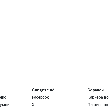
Следете нѐ
Сервиси
нис
Facebook
Кариера во 
умни
X
Платено по