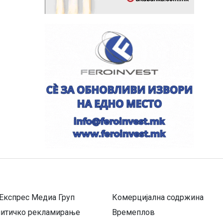
Експрес Медиа Груп
Комерцијална содржина
литичко рекламирање
Времеплов