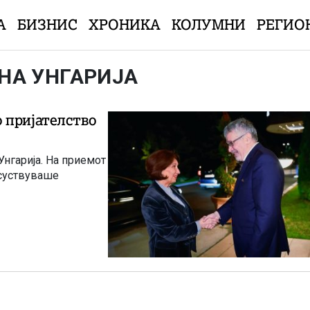
А
БИЗНИС
ХРОНИКА
КОЛУМНИ
РЕГИО
НА УНГАРИЈА
 пријателство
нгарија. На приемот
исуствуваше