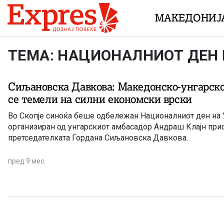
Skip to content
МАКЕДОНИЈ
ТЕМА: НАЦИОНАЛНИОТ ДЕН 
Сиљановска Давкова: Македонско-унгарско
се темели на силни економски врски
Во Скопје синоќа беше одбележан Националниот ден на У
организиран од унгарскиот амбасадор Андраш Клајн пр
претседателката Гордана Сиљановска Давкова.
пред 9 мес.