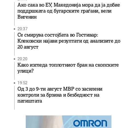
Ако сака во ЕУ, Македонија мора да ја добие
поддршката од бугарските граѓани, вели
Вигенин
20:37
Се смирува состојбата во Гостивар:
Клековски најави резултати од анализите до
20 август
20:20
Како изгледа топлотниот бран на скопските
улици?
19:52
Од 3 до 9-ти август МВР со засилени
контроли за брзина и безбедност на
патиштата