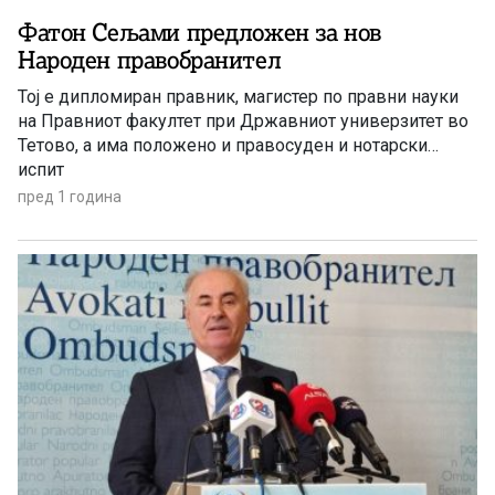
Фатон Сељами предложен за нов
Народен правобранител
Тој е дипломиран правник, магистер по правни науки
на Правниот факултет при Државниот универзитет во
Тетово, а има положено и правосуден и нотарски
испит
пред 1 година