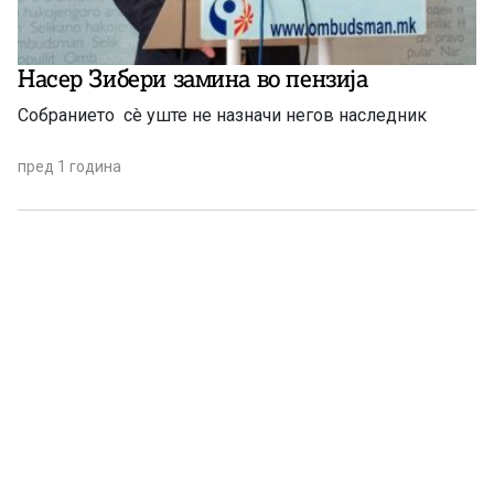
Насер Зибери замина во пензија
Собранието сè уште не назначи негов наследник
пред 1 година