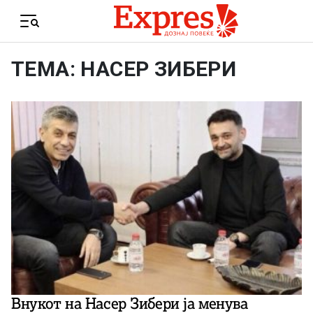
Skip to content
Menu
ТЕМА: НАСЕР ЗИБЕРИ
Внукот на Насер Зибери ја менува