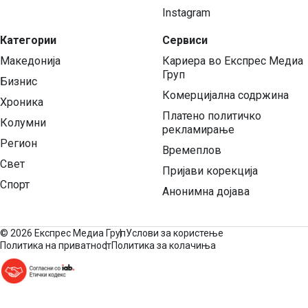
Instagram
Категории
Сервиси
Македонија
Кариера во Експрес Медиа
Груп
Бизнис
Комерцијална содржина
Хроника
Платено политичко
Колумни
рекламирање
Регион
Времеплов
Свет
Пријави корекција
Спорт
Анонимна дојава
©
2026 Експрес Медиа Груп
Услови за користење
Политика на приватност
Политика за колачиња