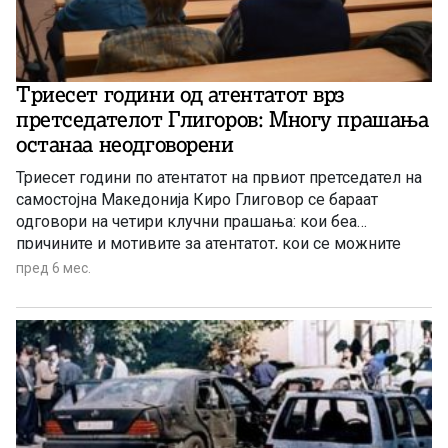
Триесет години од атентатот врз
претседателот Глигоров: Многу прашања
останаа неодговорени
Триесет години по атентатот на првиот претседател на
самостојна Македонија Киро Глиговор се бараат
одговори на четири клучни прашања: кои беа
причините и мотивите за атентатот, кои се можните
нарачатели и извршители, дали можеше и зошто не
пред 6 мес.
беше превениран атентатот и зошто државните органи
во изминатите три децении не дадоа одговор на овие
прашања. Дел од учесниците на денешната научна и
стручна конференција „Триесет години од атентатот
врз Киро Глигоров, претседател на Република
Македонија и врховен командант на АРМ“, сметаат
дека мотивите се политички и дека целта била земјата
да го смени правецот на „движење“.