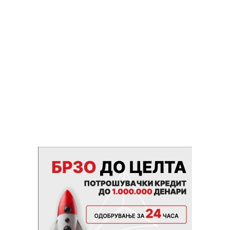
и извршители? (3) дали можеше да биде спречен
атентатот и зошто не беше? (4) зошто државните
органи во изминатите три децении не дадоа одговор
на овие прашања?