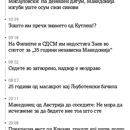
Мисајловски: На денешен датум, Македонија
изгуби уште осум свои синови
10:39
Зошто им пречи знамето од Кутлеш!?
09:18
На Филипче и СДСМ им недостига Заев во
спотот за „35 години независна Македонија“
08:52
Седете во затворено, надвор е нездраво
08:07
25 години од масакрот кај Љуботенски бачила
20:11
Македонец од Австрија до соседите: Не мора да
исчезнеме за да бидете вие ​​тоа што сте
20:08
Прекрасна вест од Кочани, градот кој уште долго