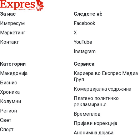
За нас
Следете нѐ
Импресум
Facebook
Маркетинг
X
Контакт
YouTube
Instagram
Категории
Сервиси
Македонија
Кариера во Експрес Медиа
Груп
Бизнис
Комерцијална содржина
Хроника
Платено политичко
Колумни
рекламирање
Регион
Времеплов
Свет
Пријави корекција
Спорт
Анонимна дојава