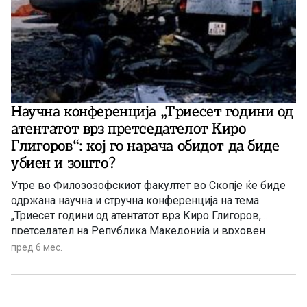
Научна конференција „Триесет години од
атентатот врз претседателот Киро
Глигоров“: кој го нарача обидот да биде
убиен и зошто?
Утре во Филозозофскиот факултет во Скопје ќе биде
одржана научна и стручна конференција на тема
„Триесет години од атентатот врз Киро Глигоров,
претседател на Република Македонија и врховен
командант на Армијата на Република Македонија“.
пред 6 мес.
Како што истакнуваат од одборот за одржување на
конференцијата, таа би требало да даде одговори на
четири најважни прашања: (1) кои беа причините и
мотивите за атентатот? (2) кои се можните нарачатели