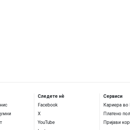
Следете нѐ
Сервиси
нис
Facebook
Кариера во 
умни
X
Платено по
т
YouTube
Пријави кор