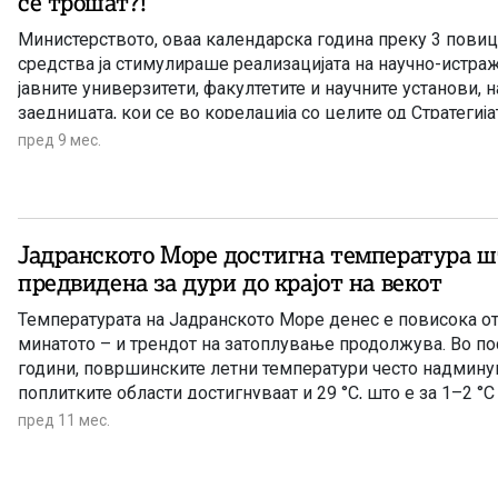
се трошат?!
Министерството, оваа календарска година преку 3 повиц
средства ја стимулираше реализацијата на научно-истра
јавните универзитети, факултетите и научните установи, 
заедницата, кои се во корелација со целите од Стратегија
специјализација на Македонија. Проектите успешно се ре
пред 9 мес.
Јадранското Море достигна температура ш
предвидена за дури до крајот на векот
Температурата на Јадранското Море денес е повисока от
минатото – и трендот на затоплување продолжува. Во п
години, површинските летни температури често надминува
поплитките области достигнуваат и 29 °C, што е за 1–2 °C
минатиот век.
пред 11 мес.