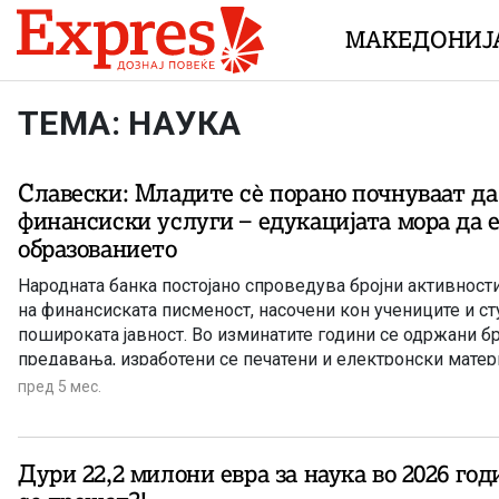
Skip to content
МАКЕДОНИЈ
ТЕМА: НАУКА
Славески: Младите сѐ порано почнуваат да
финансиски услуги – едукацијата мора да е
образованието
Народната банка постојано спроведува бројни активност
на финансиската писменост, насочени кон учениците и ст
пошироката јавност. Во изминатите години се одржани б
предавања, изработени се печатени и електронски матери
видеосодржини и едукативни игри, како и активности пр
пред 5 мес.
мрежи.
Дури 22,2 милони евра за наука во 2026 год