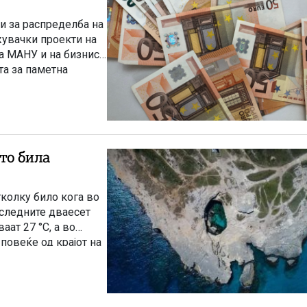
и за распределба на
жувачки проекти на
на МАНУ и на бизнис-
та за паметна
ализираат.
то била
колку било кога во
оследните дваесет
ат 27 °C, а во
 повеќе од крајот на