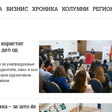
А
БИЗНИС
ХРОНИКА
КОЛУМНИ
РЕГИО
 користат
 дел од
и за унапредување
удентите, како и кон
ројни едукативни
јали,
еку социјалните
ина – за што ќе