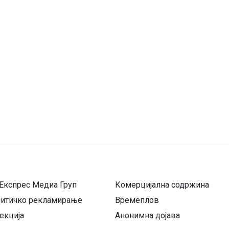
Експрес Медиа Груп
Комерцијална содржина
литичко рекламирање
Времеплов
екција
Анонимна дојава