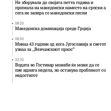
Не зборувала до својата петта година и
пропеала на македонски наместо на српски а
сега не запира со македонски песни
08:20
Македонска доминација среде Грција
08:00
Минаа 43 години од кога Југославија и светот
узнаа за ,,Вевчанскиот пркос”
22:32
Водата во Гостивар можеби ќе може да се
пие идната недела, но останува проблемот со
недостигот