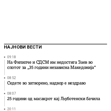
НАЈНОВИ ВЕСТИ
09:18
На Филипче и СДСМ им недостига Заев во
спотот за „35 години независна Македонија“
08:52
Седете во затворено, надвор е нездраво
08:07
25 години од масакрот кај Љуботенски бачила
20:11