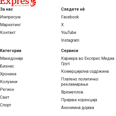
За нас
Следете нѐ
Импресум
Facebook
Маркетинг
X
Контакт
YouTube
Instagram
Категории
Сервиси
Македонија
Кариера во Експрес Медиа
Груп
Бизнис
Комерцијална содржина
Хроника
Платено политичко
Колумни
рекламирање
Регион
Времеплов
Свет
Пријави корекција
Спорт
Анонимна дојава