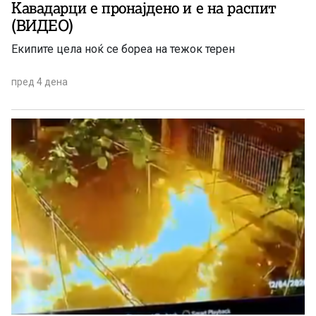
Кавадарци е пронајдено и е на распит
(ВИДЕО)
Екипите цела ноќ се бореа на тежок терен
пред 4 дена