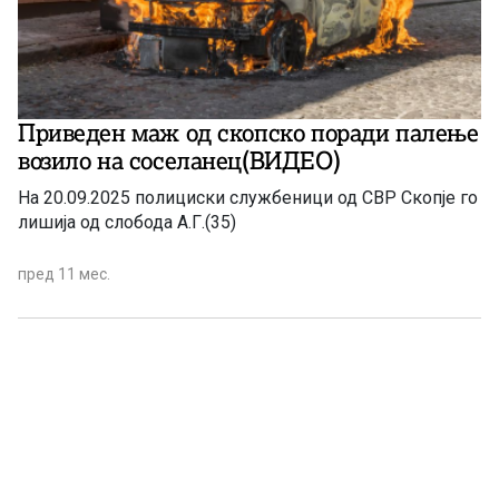
Приведен маж од скопско поради палење
возило на соселанец(ВИДЕО)
На 20.09.2025 полициски службеници од СВР Скопје го
лишија од слобода А.Г.(35)
пред 11 мес.