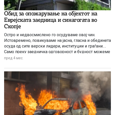
Обид за опожарување на објектот на
Еврејската заедница и синагогата во
Скопје
Остро и недвосмислено го осудуваме овој чин.
Истовремено, повикуваме на јасна, гласна и обединета
осуда од сите верски лидери, институции и граѓани.
Само преку заедничка одговорност и будност можеме
да обезбедиме ваквите појави никогаш повеќе да не
пред 4 мес.
се повторат