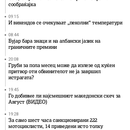
сообраќајка
09:15
И викендов се очекуваат „пеколни“ температури
08:44
Бујар бара знаци и на албански јазик на
граничните премини
20:08
Груби за пола месец може да излезе од куќен
притвор оти обвинителот не ја завршил
истрагата?
19:45
Го добивме ли најсмешниот македонски скеч за
Август (ВИДЕО)
19:28
За само шест часа санкционирани 222
мотоциклисти, 14 приведени исто толку