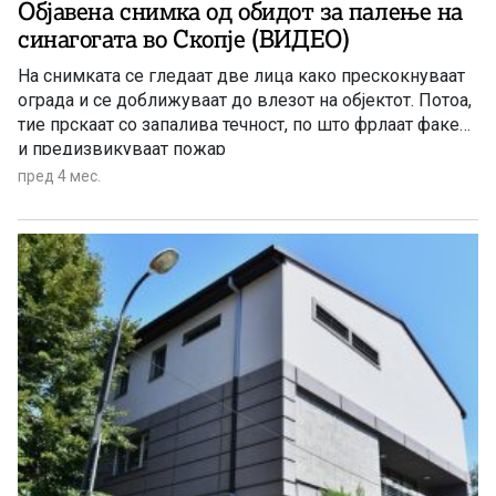
Објавена снимка од обидот за палење на
синагогата во Скопје (ВИДЕО)
На снимката се гледаат две лица како прескокнуваат
ограда и се доближуваат до влезот на објектот. Потоа,
тие прскаат со запалива течност, по што фрлаат факел
и предизвикуваат пожар
пред 4 мес.