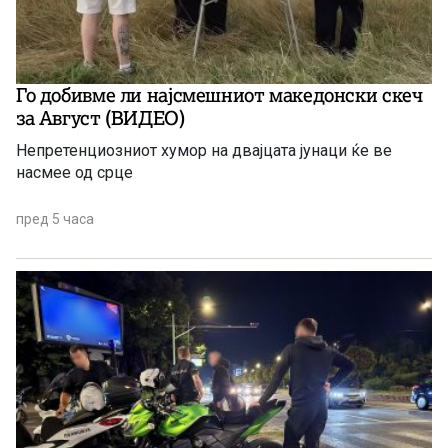
Го добивме ли најсмешниот македонски скеч
за Август (ВИДЕО)
Непретенциозниот хумор на двајцата јунаци ќе ве
насмее од срце
пред 5 часа