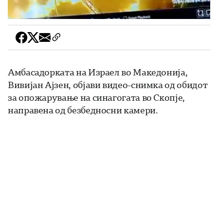
Амбасадорката на Израел во Македонија,
Вивијан Ајзен, објави видео-снимка од обидот
за опожарување на синагогата во Скопје,
направена од безбедносни камери.