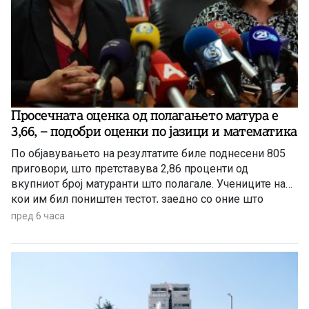
Просечната оценка од полагањето матура е
3,66, – подобри оценки по јазици и математика
По објавувањето на резултатите биле поднесени 805
приговори, што претставува 2,86 проценти од
вкупниот број матуранти што полагале. Учениците на
кои им бил поништен тестот, заедно со оние што
отсуствувале во јуни, ќе може да полагаат во
пред 6 часа
августовската испитна сесија.