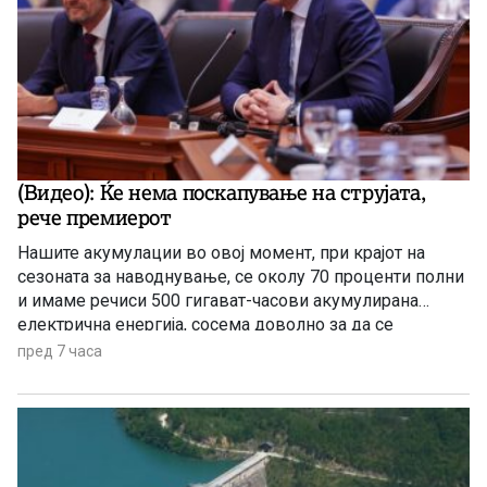
(Видео): Ќе нема поскапување на струјата,
рече премиерот
Нашите акумулации во овој момент, при крајот на
сезоната за наводнување, се околу 70 проценти полни
и имаме речиси 500 гигават-часови акумулирана
електрична енергија, сосема доволно за да се
чувствуваме безбедни, комотни и да немаме
пред 7 часа
предизвик во делот на снабдувањето за граѓаните и за
индустријата. И нема да правиме панични прес-
конференции, вели премиерот Христијан Мицкоски.