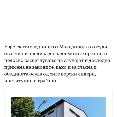
Еврејската заедница во Македонија го осуди
овој чин и апелира до надлежните органи за
целосно расветлување на случајот и доследна
примена на законите, како и за гласна и
обединета осуда од сите верски лидери,
институции и граѓани.