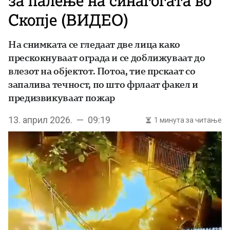
за палење на синагогата во
Скопје (ВИДЕО)
На снимката се гледаат две лица како
прескокнуваат ограда и се доближуваат до
влезот на објектот. Потоа, тие прскаат со
запалива течност, по што фрлаат факел и
предизвикуваат пожар
13. април 2026. — 09:19
1 минута за читање