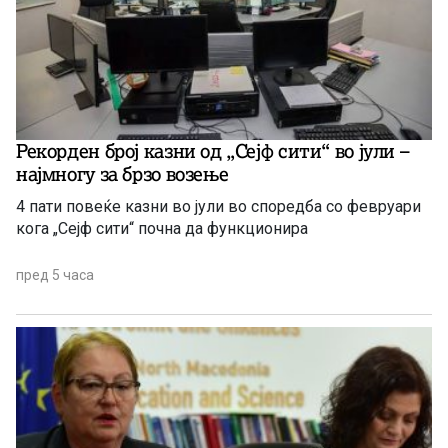
Рекорден број казни од „Сејф сити“ во јули –
најмногу за брзо возење
4 пати повеќе казни во јули во споредба со февруари
кога „Сејф сити“ почна да функционира
пред 5 часа