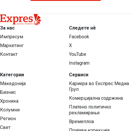
За нас
Следете нѐ
Импресум
Facebook
Маркетинг
X
Контакт
YouTube
Instagram
Категории
Сервиси
Македонија
Кариера во Експрес Медиа
Груп
Бизнис
Комерцијална содржина
Хроника
Платено политичко
Колумни
рекламирање
Регион
Времеплов
Свет
Пријави корекција