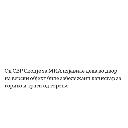
Од СВР Скопје за МИА изјавиле дека во двор
на верски објект биле забележани канистар за
гориво и траги од горење.