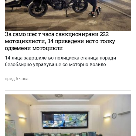
За само шест часа санкционирани 222
мотоциклисти, 14 приведени исто толку
одземени мотоцикли
14 лица завршиле во полициска станица поради
безобѕирно управување со моторно возило
пред 5 часа