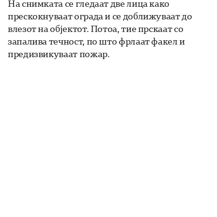
На снимката се гледаат две лица како
прескокнуваат ограда и се доближуваат до
влезот на објектот. Потоа, тие прскаат со
запалива течност, по што фрлаат факел и
предизвикуваат пожар.