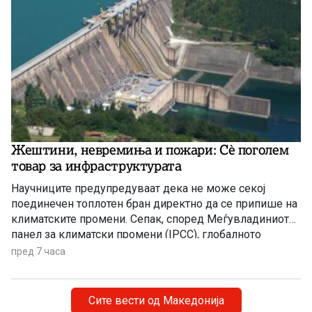
Жештини, невремиња и пожари: Сè поголем
товар за инфраструктурата
Научниците предупредуваат дека не може секој
поединечен топлотен бран директно да се припише на
климатските промени. Сепак, според Меѓувладиниот
панел за климатски промени (IPCC), глобалното
затоплување придонесува ваквите екстремни
пред 7 часа
временски појави да стануваат сѐ почести,
поинтензивни и подолготрајни.
Сите вести од Македонија