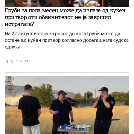
Груби за пола месец може да излезе од куќен
притвор оти обвинителот не ја завршил
истрагата?
На 22 август истекува рокот до кога Груби може да
остане во куќен притвор согласно досегашната судска
одлука
пред 4 часа