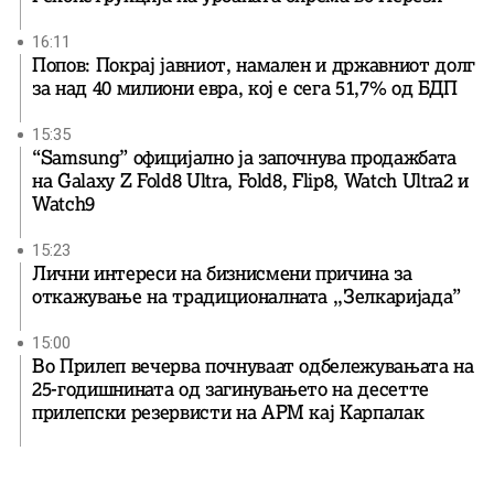
16:11
Попов: Покрај јавниот, намален и државниот долг
за над 40 милиони евра, кој e сега 51,7% од БДП
15:35
“Samsung” официјално ја започнува продажбата
на Galaxy Z Fold8 Ultra, Fold8, Flip8, Watch Ultra2 и
Watch9
15:23
Лични интереси на бизнисмени причина за
откажување на традиционалната ,,Зелкаријада”
15:00
Во Прилеп вечерва почнуваат одбележувањата на
25-годишнината од загинувањето на десетте
прилепски резервисти на АРМ кај Карпалак