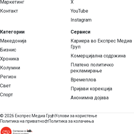
Маркетинг
X
Контакт
YouTube
Instagram
Категории
Сервиси
Македонија
Кариера во Експрес Медиа
Груп
Бизнис
Комерцијална содржина
Хроника
Платено политичко
Колумни
рекламирање
Регион
Времеплов
Свет
Пријави корекција
Спорт
Анонимна дојава
©
2026 Експрес Медиа Груп
Услови за користење
Политика на приватност
Политика за колачиња