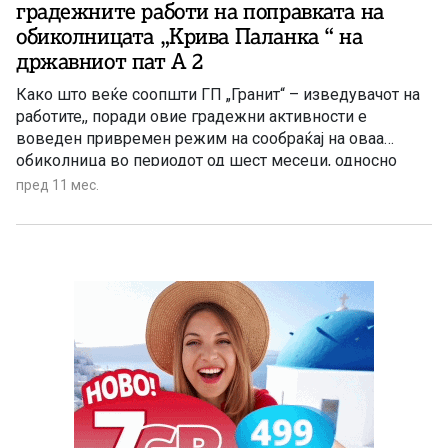
градежните работи на поправката на
обиколницата „Крива Паланка “ на
државниот пат А 2
Како што веќе соопшти ГП „Гранит“ – изведувачот на
работите,, поради овие градежни активности е
воведен привремен режим на сообраќај на оваа
обиколница во периодот од шест месеци, односно
заклучно со јануари 2026 година.
пред 11 мес.