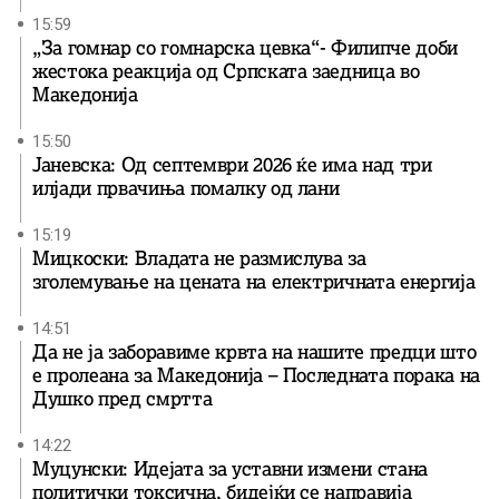
15:59
„За гомнар со гомнарска цевка“- Филипче доби
жестока реакција од Српската заедница во
Македонија
15:50
Јаневска: Од септември 2026 ќе има над три
илјади првачиња помалку од лани
15:19
Мицкоски: Владата не размислува за
зголемување на цената на електричната енергија
14:51
Да не ја заборавиме крвта на нашите предци што
е пролеана за Македонија – Последната порака на
Душко пред смртта
14:22
Муцунски: Идејата за уставни измени стана
политички токсична, бидејќи се направија