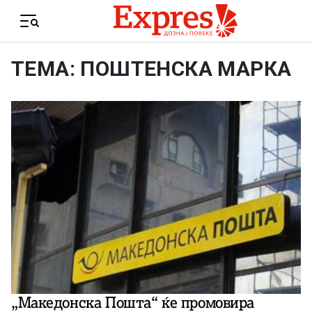
Skip to content
Menu
ТЕМА: ПОШТЕНСКА МАРКА
„Македонска Пошта“ ќе промовира