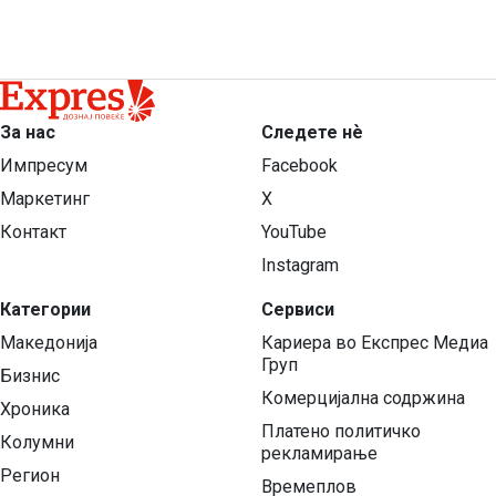
За нас
Следете нѐ
Импресум
Facebook
Маркетинг
X
Контакт
YouTube
Instagram
Категории
Сервиси
Македонија
Кариера во Експрес Медиа
Груп
Бизнис
Комерцијална содржина
Хроника
Платено политичко
Колумни
рекламирање
Регион
Времеплов