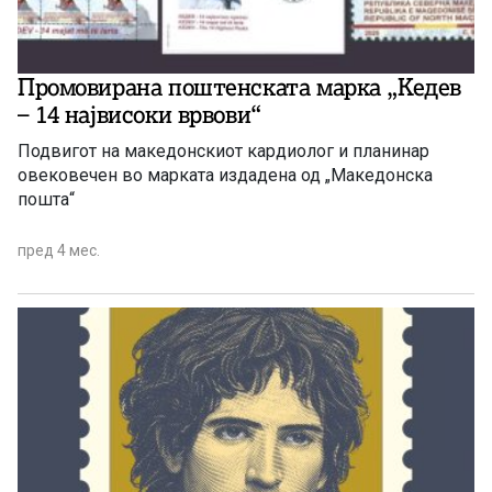
Промовирана поштенската марка „Кедев
– 14 највисоки врвови“
Подвигот на македонскиот кардиолог и планинар
овековечен во марката издадена од „Македонска
пошта“
пред 4 мес.