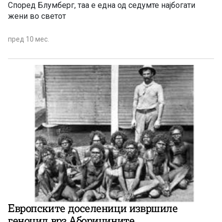
Според Блумберг, таа е една од седумте најбогати
жени во светот
пред 10 мес.
Европските доселеници извршиле
геноцид врз Абориџините