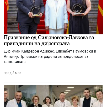
Признание од Силјановска-Давкова за
припадници на дијаспората
Д-р Ичак Калдерон Адижес, Елизабет Наумовски и
Антонијо Трпевски наградени за придонесот за
татковината
пред 3 мес.