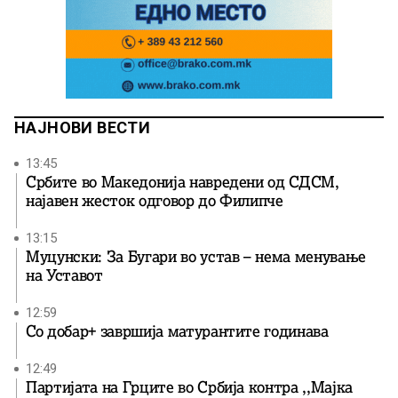
НАЈНОВИ ВЕСТИ
13:45
Србите во Македонија навредени од СДСМ,
најавен жесток одговор до Филипче
13:15
Муцунски: За Бугари во устав – нема менување
на Уставот
12:59
Со добар+ завршија матурантите годинава
12:49
Партијата на Грците во Србија контра ,,Мајка