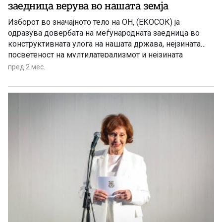
заедница верува во нашата земја
Изборот во значајното тело на ОН, (ЕКОСОК) ја
одразува довербата на меѓународната заедница во
конструктивната улога на нашата држава, нејзината
посветеност на мултилатерализмот и нејзината
способност суштински да придонесува кон
пред 2 мес.
решавањето на глобалните економски и социјални
предизвици