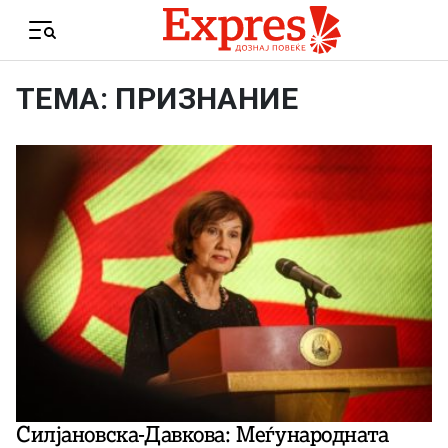
Skip to content
Menu
ТЕМА: ПРИЗНАНИЕ
Силјановска-Давкова: Меѓународната