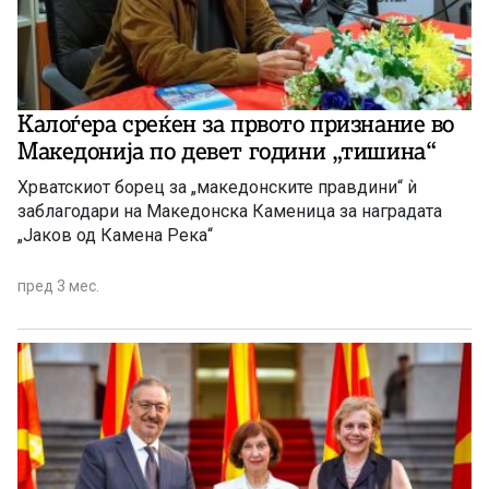
Калоѓера среќен за првото признание во
Македонија по девет години „тишина“
Хрватскиот борец за „македонските правдини“ ѝ
заблагодари на Македонска Каменица за наградата
„Јаков од Камена Река“
пред 3 мес.