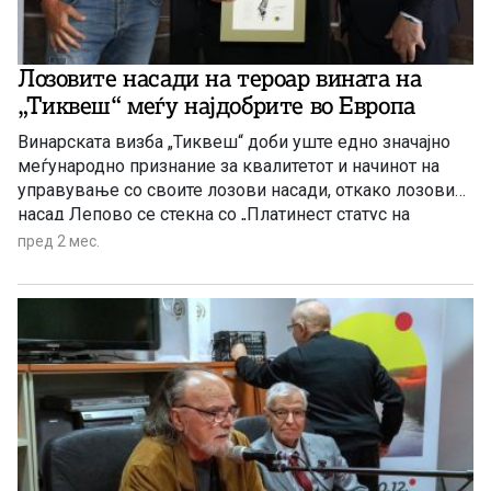
Лозовите насади на тероар вината на
„Тиквеш“ меѓу најдобрите во Европа
Винарската визба „Тиквеш“ доби уште едно значајно
меѓународно признание за квалитетот и начинот на
управување со своите лозови насади, откако лозовиот
насад Лепово се стекна со „Платинест статус на
извонредност“ во рамките на годишната евалуација
пред 2 мес.
спроведена од меѓународниот експертски тим на
Perleuve, предводен од реномираниот агроном и
истражувач Џовани Бигот