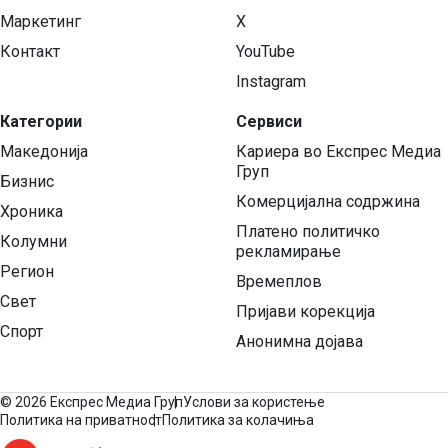
Маркетинг
X
Контакт
YouTube
Instagram
Категории
Сервиси
Македонија
Кариера во Експрес Медиа
Груп
Бизнис
Комерцијална содржина
Хроника
Платено политичко
Колумни
рекламирање
Регион
Времеплов
Свет
Пријави корекција
Спорт
Анонимна дојава
©
2026 Експрес Медиа Груп
Услови за користење
Политика на приватност
Политика за колачиња