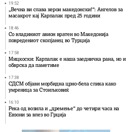
19:52
„Вечна ви слава херои македонски!“: Ангелов за
масакрот кај Карпалак пред 25 години
18:46
Со владиниот авион вратен во Македонија
повредениот скопјанец во Турција
17:58
Мицкоски: Карпалак е наша заедничка рана, но и
обврска да паметиме
17:38
СДСМ објави морбидна црно-бела слика како
умреница за Стоиљковиќ
16:10
Река од возила и „дремење“ до четири часа на
Евзони за влез во Грција