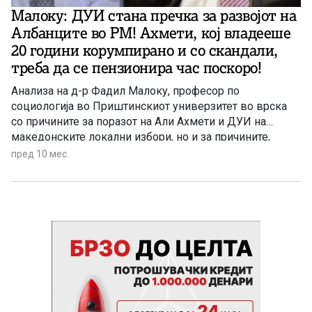
Малоку: ДУИ стана пречка за развојот на
Албанците во РМ! Ахмети, кој владееше
20 години корумпирано и со скандали,
треба да се пензионира час поскоро!
Анализа на д-р Фадил Малоку, професор по
социологија во Приштинскиот универзитет во врска
со причините за поразот на Али Ахмети и ДУИ на
македонските локални избори, но и за причините,
поради кои Ахмети се урниса како политички лидер во
пред 10 мес.
очите на Албанците од Македонија.