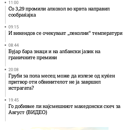
11:00
Со 3,29 промили алкохол во крвта направил
сообраќајка
09:15
И викендов се очекуваат „пеколни“ температури
08:44
Бујар бара знаци и на албански јазик на
граничните премини
20:08
Груби за пола месец може да излезе од куќен
притвор оти обвинителот не ја завршил
истрагата?
19:45
Го добивме ли најсмешниот македонски скеч за
Август (ВИДЕО)