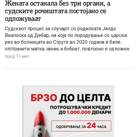
Жената останала без три органи, а
судските рочиштата постојано се
одложуваат
Судскиот процес за случајот со родилката Јилдз
Веапоска од Дебар, на која по породување со царски
рез во болницата во Струга во 2020 година ѝ биле
отстранети матка, јајник и бубрег, повторно е одложен
во Основниот суд во Струга на 9 септември 2025
пред 11 мес.
година.