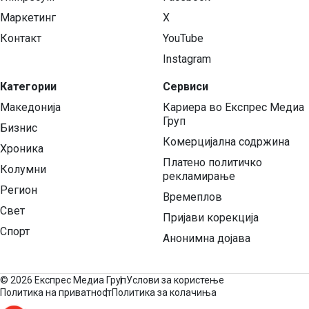
Маркетинг
X
Контакт
YouTube
Instagram
Категории
Сервиси
Македонија
Кариера во Експрес Медиа
Груп
Бизнис
Комерцијална содржина
Хроника
Платено политичко
Колумни
рекламирање
Регион
Времеплов
Свет
Пријави корекција
Спорт
Анонимна дојава
©
2026 Експрес Медиа Груп
Услови за користење
Политика на приватност
Политика за колачиња