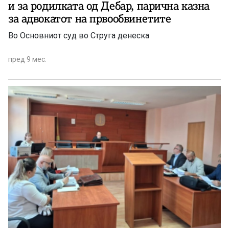
и за родилката од Дебар, парична казна
за адвокатот на првообвинетите
Во Основниот суд во Струга денеска
пред 9 мес.