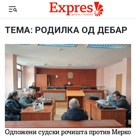
Skip to content
Menu
ТЕМА: РОДИЛКА ОД ДЕБАР
Одложени судски рочишта против Мерко