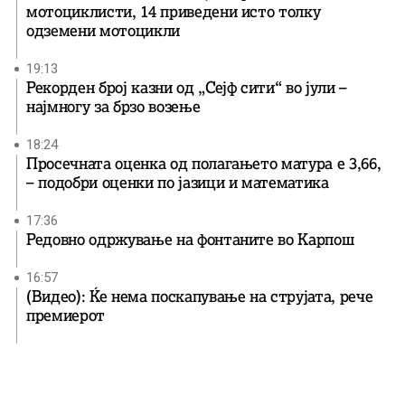
мотоциклисти, 14 приведени исто толку
одземени мотоцикли
19:13
Рекорден број казни од „Сејф сити“ во јули –
најмногу за брзо возење
18:24
Просечната оценка од полагањето матура е 3,66,
– подобри оценки по јазици и математика
17:36
Редовно одржување на фонтаните во Карпош
16:57
(Видео): Ќе нема поскапување на струјата, рече
премиерот