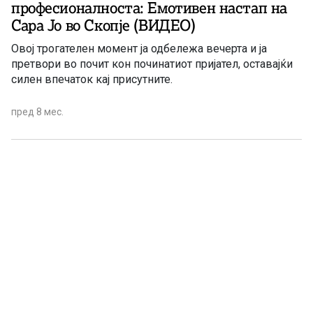
професионалноста: Емотивен настап на
Сара Јо во Скопје (ВИДЕО)
Овој трогателен момент ја одбележа вечерта и ја
претвори во почит кон починатиот пријател, оставајќи
силен впечаток кај присутните.
пред 8 мес.