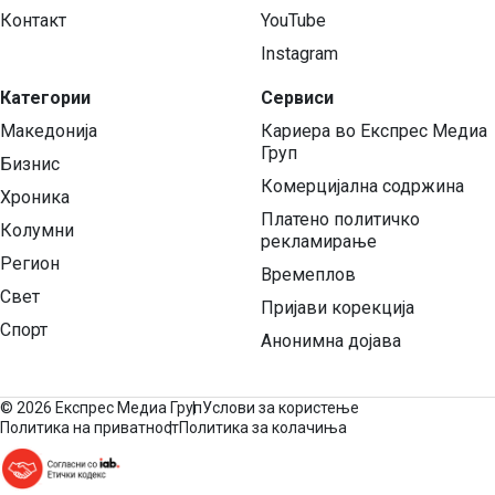
Контакт
YouTube
Instagram
Категории
Сервиси
Македонија
Кариера во Експрес Медиа
Груп
Бизнис
Комерцијална содржина
Хроника
Платено политичко
Колумни
рекламирање
Регион
Времеплов
Свет
Пријави корекција
Спорт
Анонимна дојава
©
2026 Експрес Медиа Груп
Услови за користење
Политика на приватност
Политика за колачиња