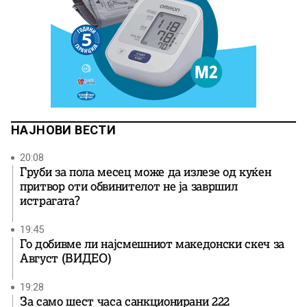
НАЈНОВИ ВЕСТИ
20:08
Груби за пола месец може да излезе од куќен
притвор оти обвинителот не ја завршил
истрагата?
19:45
Го добивме ли најсмешниот македонски скеч за
Август (ВИДЕО)
19:28
За само шест часа санкционирани 222