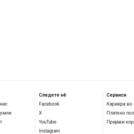
Следете нѐ
Сервиси
нис
Facebook
Кариера во 
умни
X
Платено по
т
YouTube
Пријави кор
Instagram