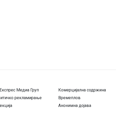
Експрес Медиа Груп
Комерцијална содржина
литичко рекламирање
Времеплов
екција
Анонимна дојава