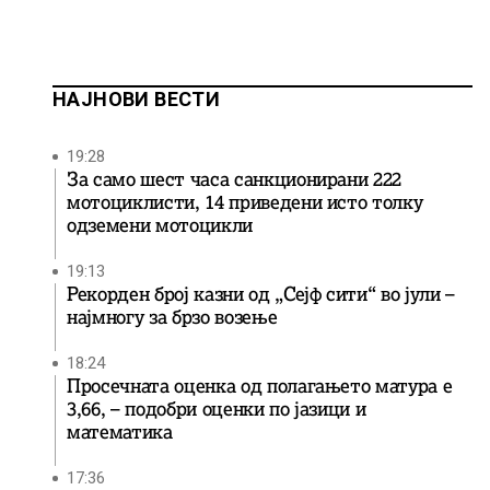
НАЈНОВИ ВЕСТИ
19:28
За само шест часа санкционирани 222
мотоциклисти, 14 приведени исто толку
одземени мотоцикли
19:13
Рекорден број казни од „Сејф сити“ во јули –
најмногу за брзо возење
18:24
Просечната оценка од полагањето матура е
3,66, – подобри оценки по јазици и
математика
17:36