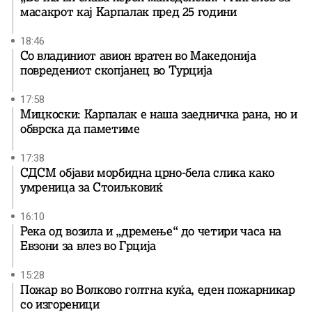
масакрот кај Карпалак пред 25 години
18:46
Со владиниот авион вратен во Македонија
повредениот скопјанец во Турција
17:58
Мицкоски: Карпалак е наша заедничка рана, но и
обврска да паметиме
17:38
СДСМ објави морбидна црно-бела слика како
умреница за Стоиљковиќ
16:10
Река од возила и „дремење“ до четири часа на
Евзони за влез во Грција
15:28
Пожар во Волково голтна куќа, еден пожарникар
со изгореници