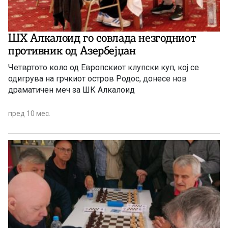
ШХ Алкалоид го совлада незгодниот
противник од Азербејџан
Четвртото коло од Европскиот клупски куп, кој се
одигрува на грчкиот остров Родос, донесе нов
драматичен меч за ШК Алкалоид
пред 10 мес.