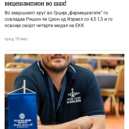
вицешампион во шах!
Во завршниот круг во Грција „фармацевтите“ го
совладаа Ришон ле Цион од Израел со 4,5:1,5 и го
освоија својот четврти медал на ЕКК
пред 10 мес.