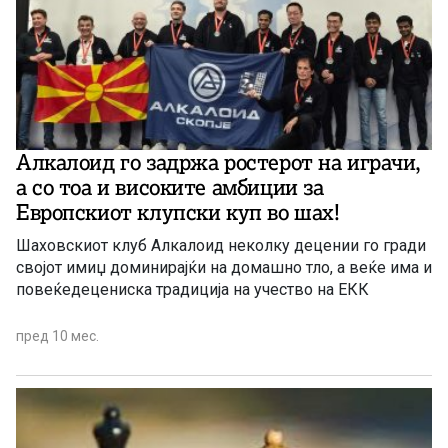
Алкалоид го задржа ростерот на играчи,
а со тоа и високите амбиции за
Европскиот клупски куп во шах!
Шаховскиот клуб Алкалоид неколку децении го гради
својот имиџ доминирајќи на домашно тло, а веќе има и
повеќедецениска традиција на учество на ЕКК
пред 10 мес.