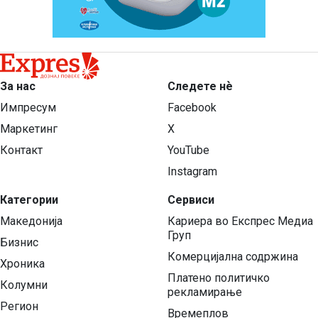
За нас
Следете нѐ
Импресум
Facebook
Маркетинг
X
Контакт
YouTube
Instagram
Категории
Сервиси
Македонија
Кариера во Експрес Медиа
Груп
Бизнис
Комерцијална содржина
Хроника
Платено политичко
Колумни
рекламирање
Регион
Времеплов