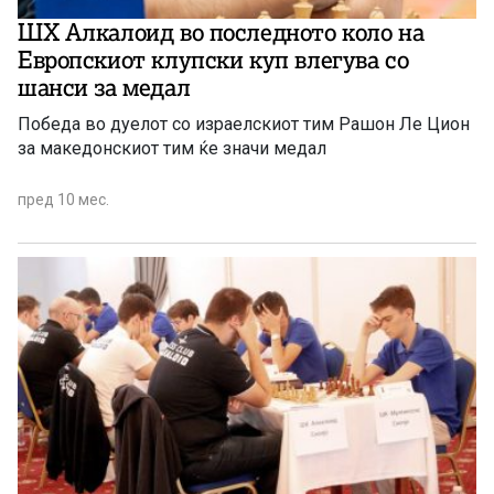
ШХ Алкалоид во последното коло на
Европскиот клупски куп влегува со
шанси за медал
Победа во дуелот со израелскиот тим Рашон Ле Цион
за македонскиот тим ќе значи медал
пред 10 мес.