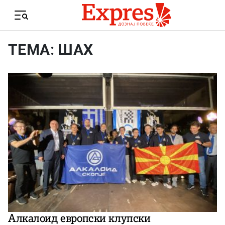
Skip to content
Menu
ТЕМА: ШАХ
Алкалоид европски клупски