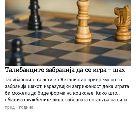
Талибанците забранија да се игра – шах
Талибанските власти во Авганистан привремено го
забранија шахот, изразувајќи загриженост дека играта
би можела да биде форма на коцкање. Како што
објавија службените лица, забраната останува на сила
до понатамошно известување, односно додека не се
пред 1 година
утврди „дали шахот е во согласност со исламскиот
закон“. Шахот е најновиот во низата спортови што
Талибанците одлучија да ги […]