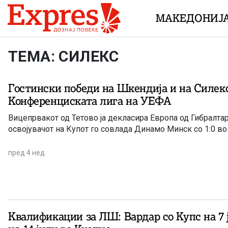
Skip to content
МАКЕДОНИЈ
ТЕМА: СИЛЕКС
Гостински победи на Шкендија и на Силекс
Конференциската лига на УЕФА
Вицепрвакот од Тетово ја декласира Европа од Гибралтар 
освојувачот на Купот го совлада Динамо Минск со 1:0 во
пред 4 нед.
Квалификации за ЛШ: Вардар со Купс на 7 ј