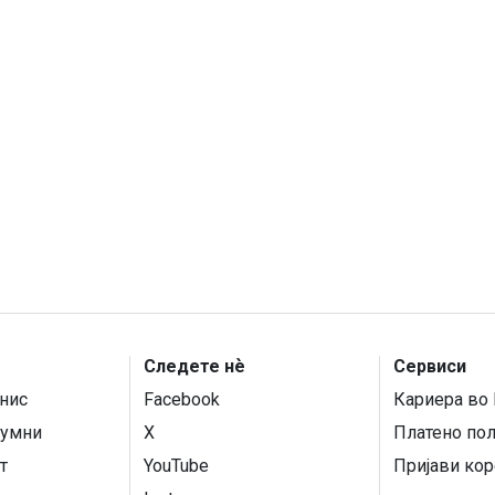
Следете нѐ
Сервиси
нис
Facebook
Кариера во 
умни
X
Платено по
т
YouTube
Пријави кор