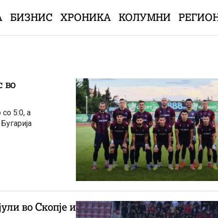
А
БИЗНИС
ХРОНИКА
КОЛУМНИ
РЕГИО
 во
со 5:0, а
 Бугарија
ули во Скопје и