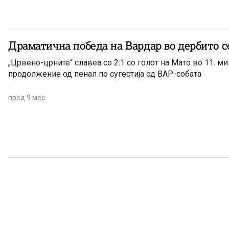
Драматична победа на Вардар во дербито с
„Црвено-црните“ славеа со 2:1 со голот на Мато во 11. м
продолжение од пенал по сугестија од ВАР-собата
пред 9 мес.