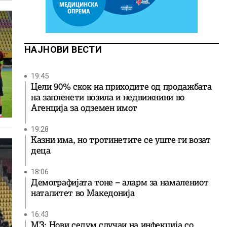
НАЈНОВИ ВЕСТИ
19:45
Цели 90% скок на приходите од продажбата
на запленети возила и недвижнини во
Агенција за одземен имот
19:28
Казни има, но тротинетите се уште ги возат
деца
18:06
Демографијата тоне – аларм за намалениот
наталитет во Македонија
16:43
МЗ: Нови седум случаи на инфекција со