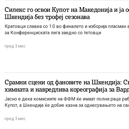
Силекс го освои Купот на Македонија и ја 
Шкендија без трофеј сезонава
Кратовци славеа со 1:0 во финалето и изборија пласман
за Конференциската лига заедно со тетовци
пред 3 мес.
Срамни сцени од фановите на Шкендија: С
химната и навредлива кореографија за Ва
Јасно е дека комисиите на ФФМ ќе имаат полни раце раб
Купот, а Шкендија ќе добие казна за однесувањето на с
пред 3 мес.