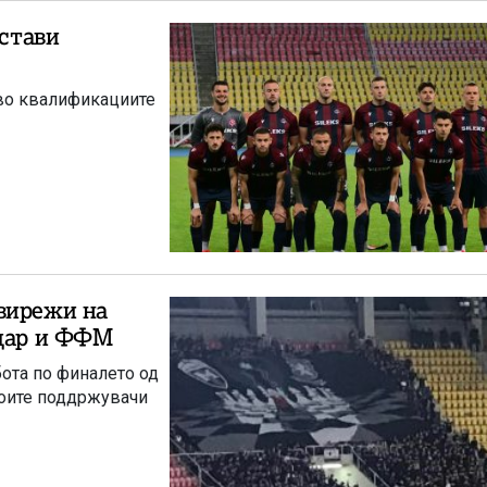
остави
 во квалификациите
вирежи на
рдар и ФФМ
ота по финалето од
воите поддржувачи