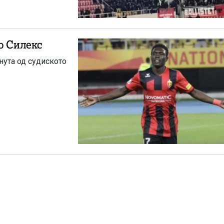
о Силекс
инута од судиското