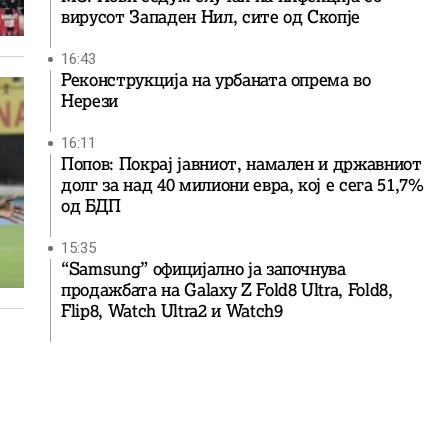
вирусот Западен Нил, сите од Скопје
16:43
Реконструкција на урбаната опрема во
Нерези
16:11
Попов: Покрај јавниот, намален и државниот
долг за над 40 милиони евра, кој e сега 51,7%
од БДП
15:35
“Samsung” официјално ја започнува
продажбата на Galaxy Z Fold8 Ultra, Fold8,
Flip8, Watch Ultra2 и Watch9