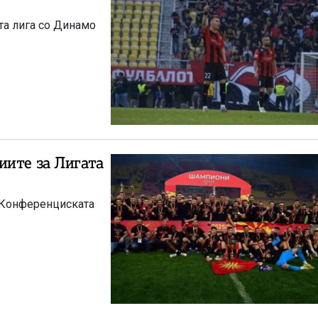
та лига со Динамо
иите за Лигата
а Конференциската