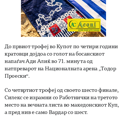
До првиот трофеј во Купот по четири години
кратовци дојдоа со голот на босанскиот
напаѓач Ади Алиќ во 71. минута од
натпреварот на Националната арена „Тодор
Проески“.
Со четвртиот трофеј од своето шесто финале,
Силекс се израмни со Работнички на третото
место на вечната листа во македонскиот Куп,
а пред нив е само Вардар со шест.