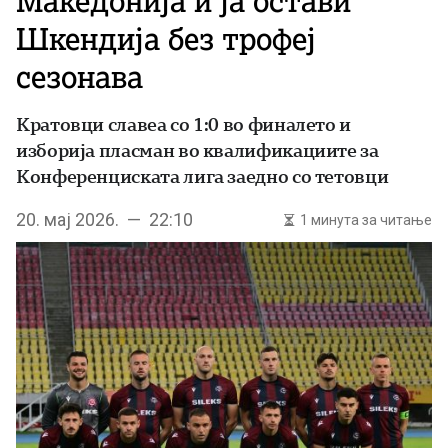
Македонија и ја остави
Шкендија без трофеј
сезонава
Кратовци славеа со 1:0 во финалето и
изборија пласман во квалификациите за
Конференциската лига заедно со тетовци
20. мај 2026. — 22:10
1 минута за читање