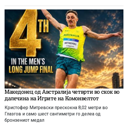
Македонец од Австралија четврти во скок во
далечина на Игрите на Комонвелтот
Кристофер Митревски прескокна 8,02 метри во
Глазгов и само шест сантиметри го делеа од
бронзениот медал