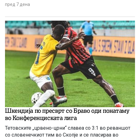
пред 7 дена
Шкендија по пресврт со Браво оди понатаму
во Конференциската лига
Тетовските „црвено-црни“ славеа со 3:1 во реваншот
со словенечкиот тим во Скопје и се пласираа во