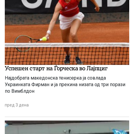
Успешен старт на Ѓорческа во Лајпциг
Најдобрата македонска тенисерка ја совлада
Украинката Фирман и ја прекина низата од три порази
по Вимблдон
пред 3 дена