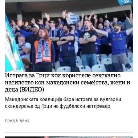
Истрага за Грци кои користеле сексуално
насилство кон македонски семејства, жени и
деца (ВИДЕО)
Македонската коалиција бара истрага за вулгарни
скандирања од Грци на фудбалски натпревар
пред 6 дена