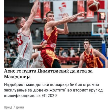
Арис го пушта Димитриевиќ да игра за
Македонија
Најдобриот македонски кошаркар би бил огромно
засилување за „црвено-жолтите“ во вториот круг од
квалификациите за ЕП 2029
пред 7 дена