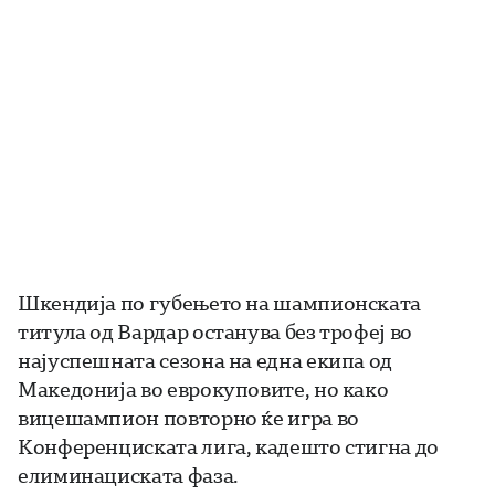
Шкендија по губењето на шампионската
титула од Вардар останува без трофеј во
најуспешната сезона на една екипа од
Македонија во еврокуповите, но како
вицешампион повторно ќе игра во
Конференциската лига, кадешто стигна до
елиминациската фаза.