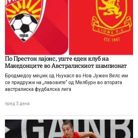
По Престон лајонс, уште еден клуб на
Македонците во Австралискиот шампионат
Бродмедоу меџик од Њукасл во Нов Јужен Велс им
се придружи на „лавовите“ од Мелбурн во втората
австралиска фудбалска лига
пред 3 дена