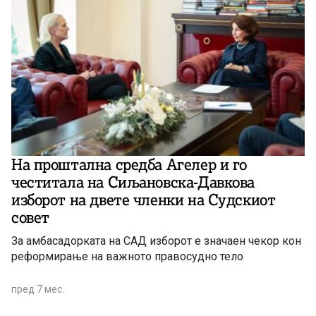
На проштална средба Агелер и го
честитала на Сиљановска-Давкова
изборот на двете членки на Судскиот
совет
За амбасадорката на САД изборот е значаен чекор кон
реформирање на важното правосудно тело
пред 7 мес.