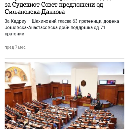
за Судскиот Совет предложени од
Сиљановска-Давкова
За Кадриу – Шахиновиќ гласаа 63 пратеници, додека
Јошевска-Анастасовска доби поддршка од 71
пратеник
пред 7 мес.