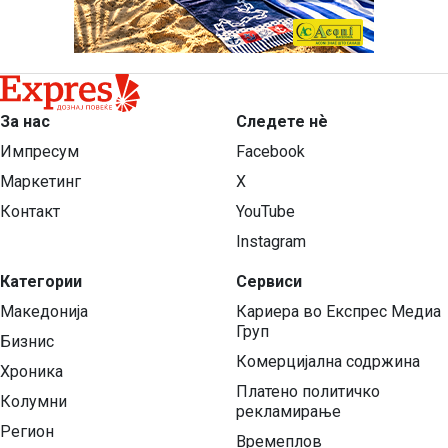
За нас
Следете нѐ
Импресум
Facebook
Маркетинг
X
Контакт
YouTube
Instagram
Категории
Сервиси
Македонија
Кариера во Експрес Медиа
Груп
Бизнис
Комерцијална содржина
Хроника
Платено политичко
Колумни
рекламирање
Регион
Времеплов