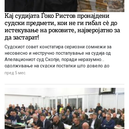
Кај судијата Ѓоко Ристов пронајдени
судски предмети, кои не ги гибал сѐ до
истекување на роковите, најверојатно за
да застарат!
Судскиот совет констатира сериозни сомнежи за
несовесно и нестручно постапување на судија од
Апелациониот суд Скопје, поради неразумно
одолжување на судски постапки што довело до
апсолутна застареност на предмети. Во извештаите се
пред 5 мес.
наведува дека дел од предметите биле чувани во
фиока сè до истекување на роковите за кривичен
прогон. Иако на седницата не беше јавно посочено
името на судијата, досегашните сознанија имплицираат
дека е тоа судијата во Апелацискиот суд Ѓоко Ристов.
Против него и порано беа поднесувани анонимни
претставки до Судскиот совет.