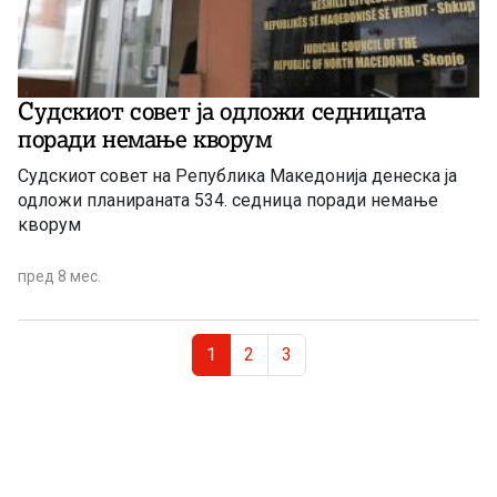
Судскиот совет ја одложи седницата
поради немање кворум
Судскиот совет на Република Македонија денеска ја
одложи планираната 534. седница поради немање
кворум
пред 8 мес.
Page navigation
Current Page
Page
Page
1
2
3