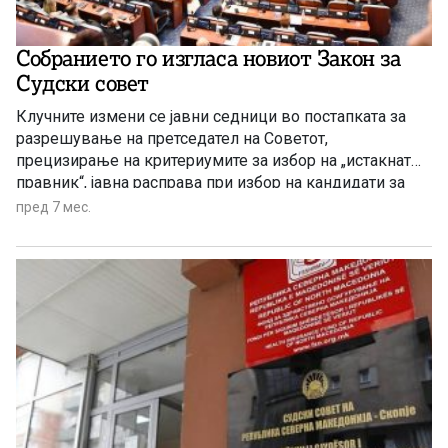
Собранието го изгласа новиот Закон за
Судски совет
Клучните измени се јавни седници во постапката за
разрешување на претседател на Советот,
прецизирање на критериумите за избор на „истакнат
правник“, јавна расправа при избор на кандидати за
не-судски членови
пред 7 мес.