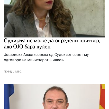
Судијата не може да определи притвор,
ако ОЈО бара куќен
Јошевска Анастасовска од Судскиот совет му
одговори на министерот Филков
пред 5 мес.