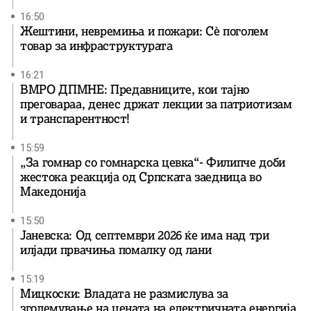
16:50
Жештини, невремиња и пожари: Сè поголем
товар за инфраструктурата
16:21
ВМРО ДПМНЕ: Предавниците, кои тајно
преговараа, денес држат лекции за патриотизам
и транспарентност!
15:59
„За гомнар со гомнарска цевка“- Филипче доби
жестока реакција од Српската заедница во
Македонија
15:50
Јаневска: Од септември 2026 ќе има над три
илјади првачиња помалку од лани
15:19
Мицкоски: Владата не размислува за
зголемување на цената на електричната енергија