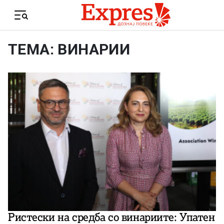
Skip to content
Menu
ТЕМА: ВИНАРИИ
Ристески на средба со винариите: Упатен