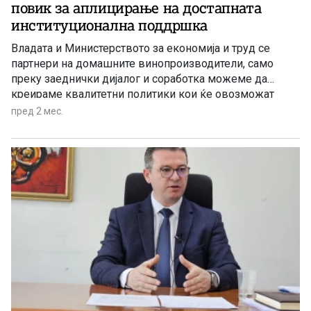
повик за аплицирање на достапната
институционална поддршка
Владата и Министерството за економија и труд се
партнери на домашните винопроизводители, само
преку заеднички дијалог и соработка можеме да
креираме квалитетни политики кои ќе овозможат
долгорочен развој на македонската винска индустрија
пред 2 мес.
и лозарство.