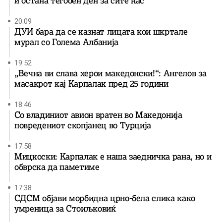
и остана тегобен ден за сите нас
20:09
ДУИ бара да се казнат лицата кои шкртале
мурал со Голема Албанија
19:52
„Вечна ви слава херои македонски!“: Ангелов за
масакрот кај Карпалак пред 25 години
18:46
Со владиниот авион вратен во Македонија
повредениот скопјанец во Турција
17:58
Мицкоски: Карпалак е наша заедничка рана, но и
обврска да паметиме
17:38
СДСМ објави морбидна црно-бела слика како
умреница за Стоиљковиќ