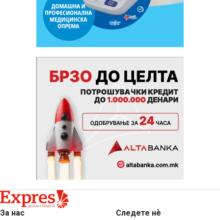
За нас
Следете нѐ