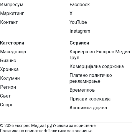
Импресум
Facebook
Маркетинг
X
Контакт
YouTube
Instagram
Категории
Сервиси
Македонија
Кариера во Експрес Медиа
Груп
Бизнис
Комерцијална содржина
Хроника
Платено политичко
Колумни
рекламирање
Регион
Времеплов
Свет
Пријави корекција
Спорт
Анонимна дојава
©
2026 Експрес Медиа Груп
Услови за користење
Политика на приватност
Политика за колачиња