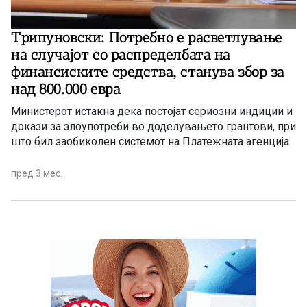
Трипуновски: Потребно е расветлување
на случајот со распределбата на
финансиските средства, станува збор за
над 800.000 евра
Министерот истакна дека постојат сериозни индиции и
докази за злоупотреби во доделувањето грантови, при
што бил заобиколен системот на Платежната агенција
пред 3 мес.