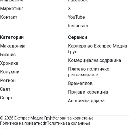
Маркетинг
X
Контакт
YouTube
Instagram
Категории
Сервиси
Македонија
Кариера во Експрес Медиа
Груп
Бизнис
Комерцијална содржина
Хроника
Платено политичко
Колумни
рекламирање
Регион
Времеплов
Свет
Пријави корекција
Спорт
Анонимна дојава
©
2026 Експрес Медиа Груп
Услови за користење
Политика на приватност
Политика за колачиња