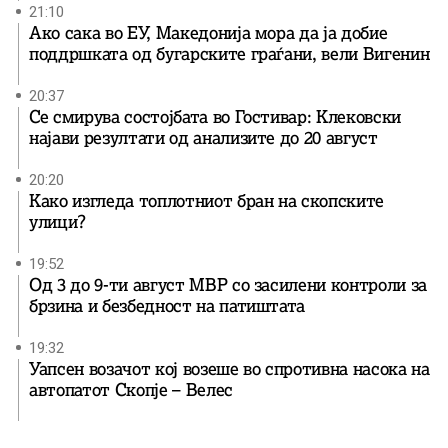
21:10
Ако сака во ЕУ, Македонија мора да ја добие
поддршката од бугарските граѓани, вели Вигенин
20:37
Се смирува состојбата во Гостивар: Клековски
најави резултати од анализите до 20 август
20:20
Како изгледа топлотниот бран на скопските
улици?
19:52
Од 3 до 9-ти август МВР со засилени контроли за
брзина и безбедност на патиштата
19:32
Уапсен возачот кој возеше во спротивна насока на
автопатот Скопје – Велес