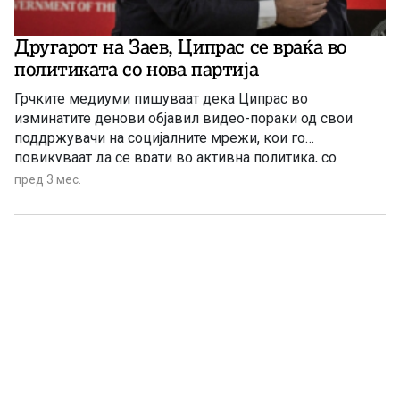
Другарот на Заев, Ципрас се враќа во
политиката со нова партија
Грчките медиуми пишуваат дека Ципрас во
изминатите денови објавил видео-пораки од свои
поддржувачи на социјалните мрежи, кои го
повикуваат да се врати во активна политика, со
пораки дека „во март било рано“, а „во септември ќе
пред 3 мес.
биде доцна“.