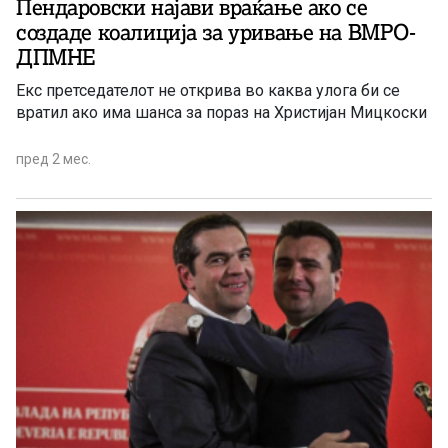
Пендаровски најави враќање ако се
создаде коалиција за уривање на ВМРО-
ДПМНЕ
Екс претседателот не открива во каква улога би се
вратил ако има шанса за пораз на Христијан Мицкоски
пред 2 мес.