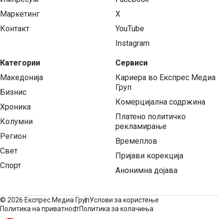
Маркетинг
X
Контакт
YouTube
Instagram
Категории
Сервиси
Македонија
Кариера во Експрес Медиа
Груп
Бизнис
Комерцијална содржина
Хроника
Платено политичко
Колумни
рекламирање
Регион
Времеплов
Свет
Пријави корекција
Спорт
Анонимна дојава
©
2026 Експрес Медиа Груп
Услови за користење
Политика на приватност
Политика за колачиња