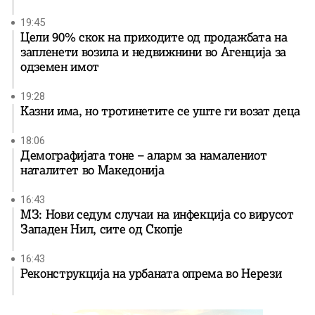
19:45
Цели 90% скок на приходите од продажбата на
запленети возила и недвижнини во Агенција за
одземен имот
19:28
Казни има, но тротинетите се уште ги возат деца
18:06
Демографијата тоне – аларм за намалениот
наталитет во Македонија
16:43
МЗ: Нови седум случаи на инфекција со вирусот
Западен Нил, сите од Скопје
16:43
Реконструкција на урбаната опрема во Нерези