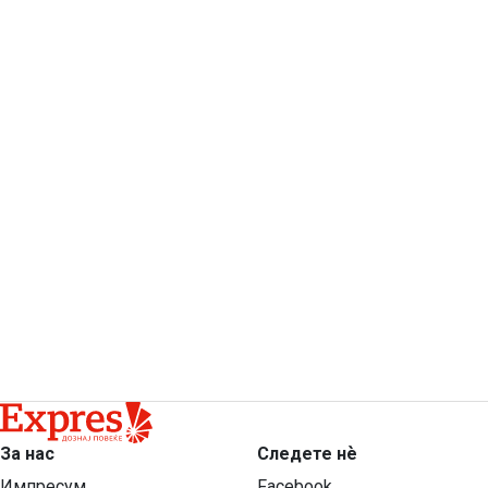
За нас
Следете нѐ
Импресум
Facebook