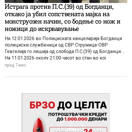
Истрага против П.С.(39) од Богданци,
откако ја убил сопствената мајка на
монструозен начин, со бодење со нож и
ножици до искрвавување
На 12.01.2026 во Полициската канцеларија Богданци
полициски службеници од СВР Струмица-ОВР
Гевгелија го лишија од слобода П.С.(39) од Богданци.
На 11.01.2026 околу 21:00 часот во стан во кој
престојувале дошло до расправија меѓу П.С. и
пред 7 мес.
неговата мајка М.С.(58) од Богданци, која преминала
во физичка пресметка во која П.С. со остри предмети и
нанел убодни рани на М.С. во пределот на главата. Од
здобиените повреди М.С. починала, а смртта е
констатирана и од лекар од Итна медицинска помош
Гевгелија. На 12.01.2026 година во 07:05 часот во
Полициската канцеларија Богданци П.С. сам го
пријавил делото. Увид на местото изврши јавен
обвинител од Основното јавно обвинителство
Гевгелија и екипа од ОВР Гевгелија.