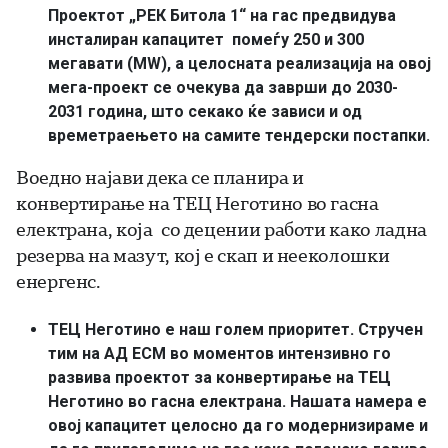
Проектот „РЕК Битола 1“ на гас предвидува
инсталиран капацитет помеѓу 250 и 300
мегавати (MW), а целосната реализација на овој
мега-проект се очекува да заврши до 2030-
2031 година, што секако ќе зависи и од
времетраењето на самите тендерски постапки.
Воедно најави дека се планира и
конвертирање на ТЕЦ Неготино во гасна
електрана, која со децении работи како ладна
резерва на мазут, кој е скап и нееколошки
енергенс.
ТЕЦ Неготино е наш голем приоритет. Стручен
тим на АД ЕСМ во моментов интензивно го
развива проектот за конвертирање на ТЕЦ
Неготино во гасна електрана. Нашата намера е
овој капацитет целосно да го модернизираме и