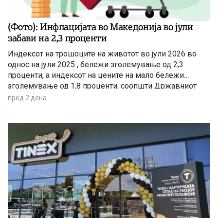
(Фото): Инфлацијата во Македонија во јули
забави на 2,3 проценти
Индексот на трошоците на животот во јули 2026 во
однос на јули 2025 , бележи зголемување од 2,3
проценти, а индексот на цените на мало бележи
зголемување од 1,8 проценти, соопшти Државниот
завод за статистика. Станува збор за благо забавување
пред 2 дена
на инфлацијата ако се земе предвид дека во јуни
годишната стапка на инфлација изнесуваше 3,4
проценти.