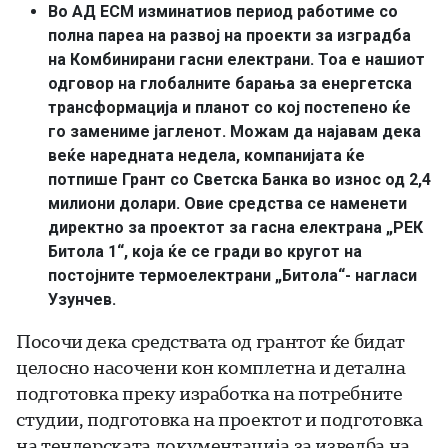
Во АД ЕСМ изминатиов период работиме со
полна пареа на развој на проекти за изградба
на Комбинирани гасни електрани. Тоа е нашиот
одговор на глобалните барања за енергетска
трансформација и планот со кој постепено ќе
го замениме јагленот. Можам да најавам дека
веќе наредната недела, компанијата ќе
потпише Грант со Светска Банка во износ од 2,4
милиони долари. Овие средства се наменети
директно за проектот за гасна електрана „РЕК
Битола 1“, која ќе се гради во кругот на
постојните термоелектрани „Битола“- нагласи
Узунчев.
Посочи дека средствата од грантот ќе бидат
целосно насочени кон комплетна и детална
подготовка преку изработка на потребните
студии, подготовка на проектот и подготовка
на тендерската документација за изведба на