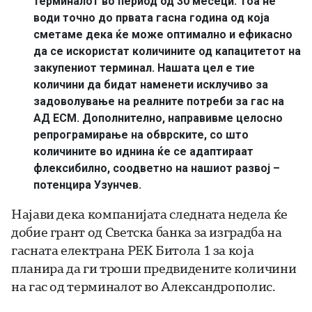
терминалот во период од 30 месеци. Тоа нѐ
води точно до првата гасна година од која
сметаме дека ќе може оптимално и ефикасно
да се искористат количините од капацитетот на
закупениот терминал. Нашата цел е тие
количини да бидат наменети исклучиво за
задоволување на реалните потреби за гас на
АД ЕСМ. Дополнително, направивме целосно
репрограмирање на обврските, со што
количините во иднина ќе се адаптираат
флексибилно, соодветно на нашиот развој –
потенцира Узунчев.
Најави дека компанијата следната недела ќе
добие грант од Светска банка за изградба на
гасната електрана РЕК Битола 1 за која
планира да ги троши предвидените количини
на гас од терминалот во Александрополис.