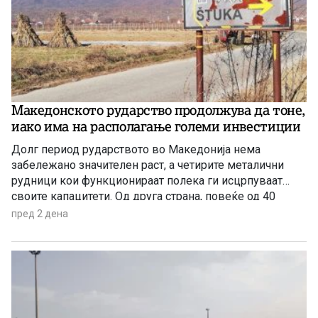
Македонското рударство продолжува да тоне,
иако има на располагање големи инвестиции
Долг период рударството во Македонија нема
забележано значителен раст, а четирите металични
рудници кои функционираат полека ги исцрпуваат
своите капацитети. Од друга страна, повеќе од 40
години се нема реализирано ниту една голема
пред 2 дена
инвестиција во оваа гранка, а во моментов
единствена сериозна најава има за проектот за рудник
за бакар во Иловица.