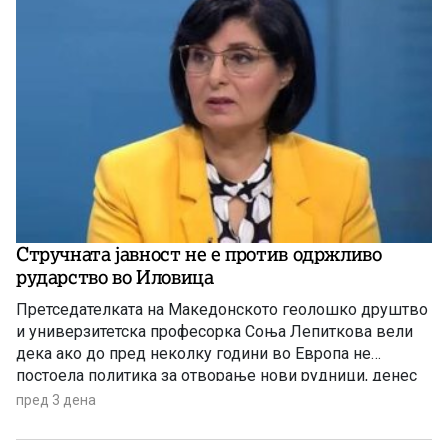
Стручната јавност не е против одржливо
рударство во Иловица
Претседателката на Македонското геолошко друштво
и универзитетска професорка Соња Лепиткова вели
дека ако до пред неколку години во Европа не
постоела политика за отворање нови рудници, денес
таа политика е апсолутно сменета и листата на
пред 3 дена
критични минерали само се зголемува.