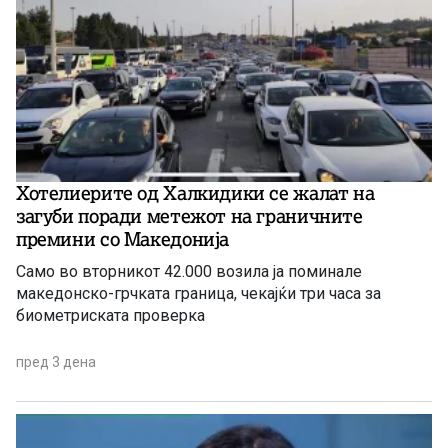
Хотелиерите од Халкидики се жалат на
загуби поради метежот на граничните
премини со Македонија
Само во вторникот 42.000 возила ја поминале
македонско-грчката граница, чекајќи три часа за
биометриската проверка
пред 3 дена