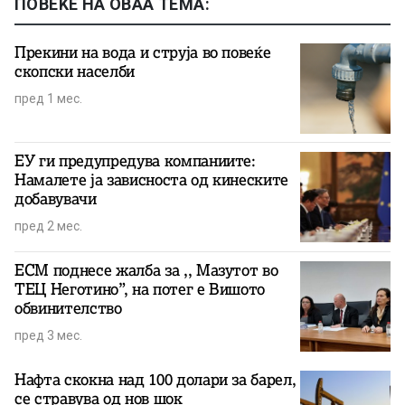
ПОВЕЌЕ НА ОВАА ТЕМА:
Прекини на вода и струја во повеќе
скопски населби
пред 1 мес.
ЕУ ги предупредува компаниите:
Намалете ја зависноста од кинеските
добавувачи
пред 2 мес.
ЕСМ поднесе жалба за ,, Мазутот во
ТЕЦ Неготино”, на потег е Вишото
обвинителство
пред 3 мес.
Нафта скокна над 100 долари за барел,
се стравува од нов шок