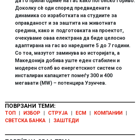
да го прилагодиме на гас како погонско гориво.
Доколку сè оди според предвидената
динамика со изработката на студиите за
оправданост и за заштита на животната
средина, како и подготовката на проектот,
очекуваме оваа електрана да биде целосно
адаптирана на гас во наредните 5 до 7 години.
Со тоа, мазутот заминува во историјата, а
Македонија добива уште еден стабилен и
модерен столб во енергетскиот систем со
инсталиран капацитет помеѓу 300 и 400
мегавати (MW) – потенцира Узунчев.
ПОВРЗАНИ ТЕМИ:
ТОП
|
ИЗБОР
|
СТРУЈА
|
ЕСМ
|
КОМПАНИИ
|
СВЕТСКА БАНКА
|
ЗАШТЕДИ