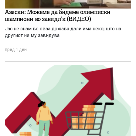
Азески: Можеме да бидеме олимписки
шампиони во завидл’к (ВИДЕО)
Јас не знам во оваа држава дали има некој што на
другиот не му завидува
пред 1 ден