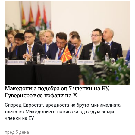
Македонија подобра од 7 членки на ЕУ,
Гувернерот се пофали на Х
Според Евростат, вредноста на бруто минималната
плата во Македонија е повисока од седум земји
членки на ЕУ
пред 5 дена