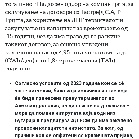
тогашниот Надзорен oдбор на компанијата, за
склучување на договори со Гастрејд С.А, Р
Грција, за користeње на ЛНГ терминалот и
закупување на капацитет за времетраење од
15 години, без да има право да го раскине
таквиот договор, за фиксно утврдени
количини на гас од 4,95 гигават часови на ден
(GWh/ден) или 1,8 терават часови (TWh)
годишно.
Согласно условите од 2023 година кои се сè
уште актуелни, било која количина на гас која
ќе биде пренесена преку терминалот во
Александрополис, за да стигне во државава –
мора да помине низ рутата која води низ
Бугарија и предвидува АД ЕСМ да има закупено
преносни капацитети низ истата. За жал, од
причини кои се опфатени со кривичната пријава,