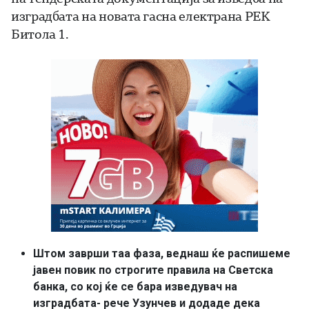
изградбата на новата гасна електрана РЕК
Битола 1.
Штом заврши таа фаза, веднаш ќе распишеме
јавен повик по строгите правила на Светска
банка, со кој ќе се бара изведувач на
изградбата- рече Узунчев и додаде дека