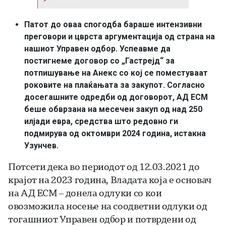
Патот до оваа спогодба бараше интензивни
преговори и цврста аргументација од страна на
нашиот Управен одбор. Успеавме да
постигнеме договор со „Гастрејд“ за
потпишување на Анекс со кој се поместуваат
роковите на плаќањата за закупот. Согласно
досегашните одредби од договорот, АД ЕСМ
беше обврзана на месечен закуп од над 250
илјади евра, средства што редовно ги
подмирува од октомври 2024 година, истакна
Узунчев.
Потсети дека во периодот од 12.03.2021 до
крајот на 2023 година, Владата која е основач
на АД ЕСМ – донела одлуки со кои
овозможила носење на соодветни одлуки од
тогашниот Управен одбор и потврдени од