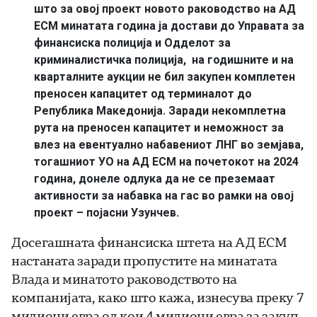
што за овој проект новото раководство на АД
ЕСМ минатата година ја достави до Управата за
финансиска полиција и Одделот за
криминалистичка полиција, на годишните и на
кварталните аукции не бил закупен комплетен
преносен капацитет од терминалот до
Република Македонија. Заради некомплетна
рута на преносен капацитет и неможност за
влез на евентуално набавениот ЛНГ во земјава,
тогашниот УО на АД ЕСМ на почетокот на 2024
година, донеле одлука да не се преземаат
активности за набавка на гас во рамки на овој
проект – појасни Узунчев.
Досегашната финансиска штета на АД ЕСМ
настаната заради пропустите на минатата
Влада и минатото раководството на
компанијата, како што кажа, изнесува преку 7
милиони евра од кои 4 милиони евра за закуп,