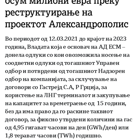
осум милиони евра преку
реструктуирање на
проектот Александрополис
Во периодот од 12.03.2021 до крајот на 2023
година, Владата која е основач на АД ЕСМ –
донела одлуки со кои овозможила носење на
соодветни одлуки од тогашниот Управен
одбор и потврдени од тогашниот Надзорен
oдбор на компанијата, за склучување на
договори со Гастрејд С.А, Р Грција, за
користeње на ЛНГ терминалот и закупување
на капацитет за времетраење од 15 години,
без да има право да го раскине таквиот
договор, за фиксно утврдени количини на гас
од 4,95 гигават часови на ден (GWh/ден) или
1,8 терават часови (TWh) годишно.