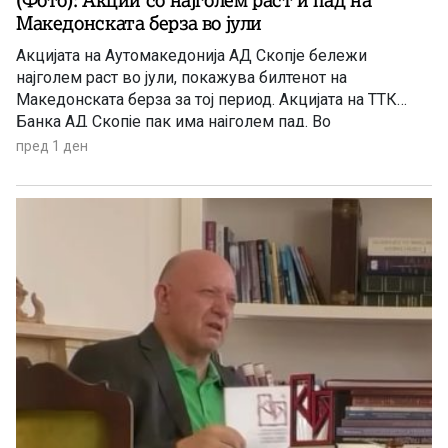
(Фото): Акции со најголем раст и пад на
Македонската берза во јули
Акцијата на Аутомакедонија АД Скопје бележи
најголем раст во јули, покажува билтенот на
Македонската берза за тој период. Акцијата на ТТК
Банка АД Скопје пак има најголем пад. Во
продолжение целосно и другите акции со најголем
пред 1 ден
раст и пад за јулскиот период.