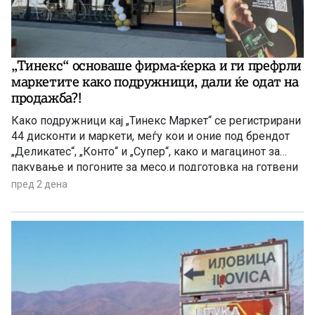
„Тинекс“ основаше фирма-ќерка и ги префрли
маркетите како подружници, дали ќе одат на
продажба?!
Како подружници кај „Тинекс Маркет“ се регистрирани
44 дисконти и маркети, меѓу кои и оние под брендот
„Деликатес“, „Конто“ и „Супер“, како и магацинот за
пакување и погоните за месо.и подготовка на готвени
јадења. Префрлен е и центарот за логистика, односно
пред 2 дена
за складирање стока во Петровец.