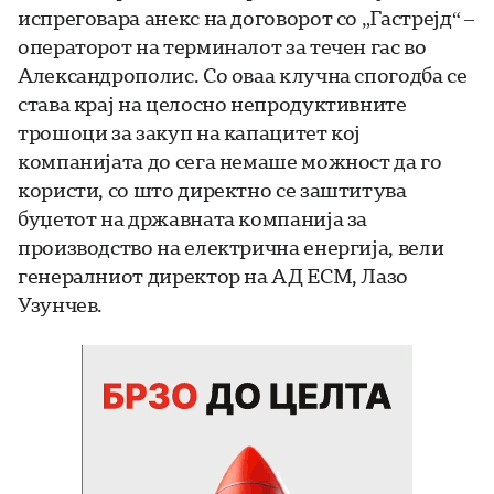
испреговара анекс на договорот со „Гастрејд“ –
операторот на терминалот за течен гас во
Александрополис. Со оваа клучна спогодба се
става крај на целосно непродуктивните
трошоци за закуп на капацитет кој
компанијата до сега немаше можност да го
користи, со што директно се заштитува
буџетот на државната компанија за
производство на електрична енергија, вели
генералниот директор на АД ЕСМ, Лазо
Узунчев.