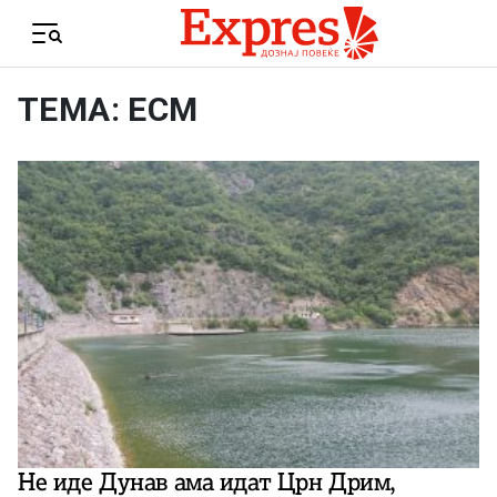
Skip to content
Menu
ТЕМА: ЕСМ
Не иде Дунав ама идат Црн Дрим,