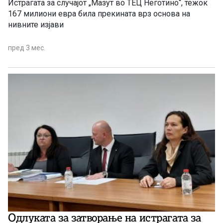
Истрагата за случајот „Мазут во ТЕЦ Неготино“, тежок
167 милиони евра била прекината врз основа на
нивните изјави
пред 3 мес.
Одлуката за затворање на истрагата за