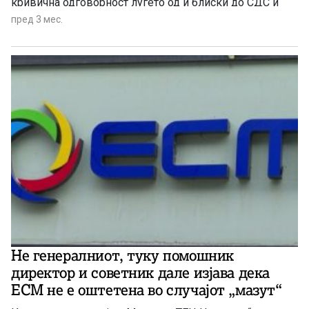
кривична одговорност луѓето од и блиски до СДС и
ДУИ“ велат од владејачката партија
пред 3 мес.
Не генералниот, туку помошник
директор и советник дале изјава дека
ЕСМ не е оштетена во случајот „мазут“