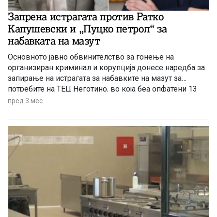
Запрена истрагата против Ратко
Капушевски и „Пуцко петрол“ за
набавката на мазут
Основното јавно обвинителство за гонење на
организиран криминал и корупција донесе наредба за
запирање на истрагата за набавките на мазут за
потребите на ТЕЦ Неготино, во која беа опфатени 13
лица, меѓу нив и бизнисменот Ратко Капушевски,
пред 3 мес.
сопственик на компанијата РКМ.