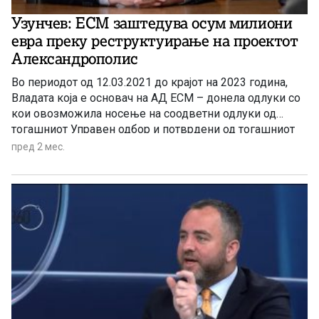
Узунчев: ЕСМ заштедува осум милиони
евра преку реструктуирање на проектот
Александрополис
Во периодот од 12.03.2021 до крајот на 2023 година,
Владата која е основач на АД ЕСМ – донела одлуки со
кои овозможила носење на соодветни одлуки од
тогашниот Управен одбор и потврдени од тогашниот
Надзорен oдбор на компанијата, за склучување на
пред 2 мес.
договори со Гастрејд С.А, Р Грција, за користeње на
ЛНГ терминалот и закупување на капацитет за
времетраење од 15 години, без да има право да го
раскине таквиот договор, за фиксно утврдени
количини на гас од 4,95 гигават часови на ден (GWh/
ден) или 1,8 терават часови (TWh) годишно.