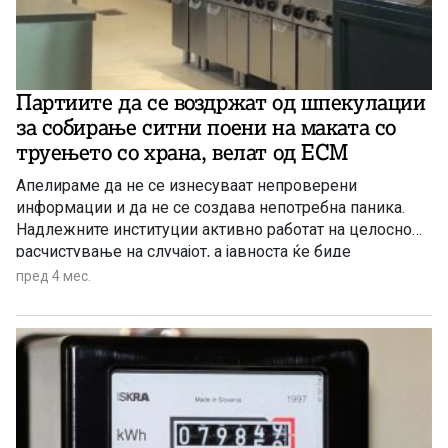
Партиите да се воздржат од шпекулации
за собирање ситни поени на маката со
труењето со храна, велат од ЕСМ
Апелираме да не се изнесуваат непроверени
информации и да не се создава непотребна паника.
Надлежните институции активно работат на целосно
расчистување на случајот, а јавноста ќе биде
транспарентно информирана за сите понатамошни
пред 4 мес.
наоди, соопштија АД ЕСМ и ЕСМ Молика Битола, а во
врска со вчерашното труење со храна на работници од
кобинатот.