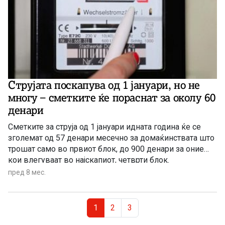
Струјата поскапува од 1 јануари, но не
многу – сметките ќе пораснат за околу 60
денари
Сметките за струја од 1 јануари идната година ќе се
зголемат од 57 денари месечно за домаќинствата што
трошат само во првиот блок, до 900 денари за оние
кои влегуваат во најскапиот, четврти блок.
Претседателот на Регулаторната комисија за
пред 8 мес.
енергетика, Марко Бислимовски појасни дека оваа
одлука е конечна и донесена и покрај барањето на ЕВН
Page navigation
хоум за значително поголемо зголемување на цената
Current Page
Page
Page
1
2
3
на струјата