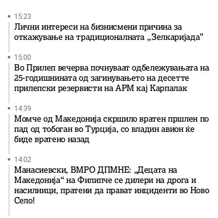
15:23
Лични интереси на бизнисмени причина за
откажување на традиционалната ,,Зелкаријада”
15:00
Во Прилеп вечерва почнуваат одбележувањата на
25-годишнината од загинувањето на десетте
прилепски резервисти на АРМ кај Карпалак
14:39
Момче од Македонија скршило вратен пршлен по
пад од тобоган во Турција, со владин авион ќе
биде вратенo назад
14:02
Манасиевски, ВМРО ДПМНЕ: „Децата на
Македонија“ на Филипче се дилери на дрога и
насилници, пратени да прават инциденти во Ново
Село!