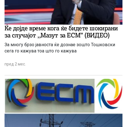
Ќе дојде време кога ќе бидете шокирани
за случајот ,,Мазут за ЕСМ” (ВИДЕО)
За многу брзо јавноста ќе дознае зошто Тошковски
сега го кажува тоа што го кажува
пред 2 мес.