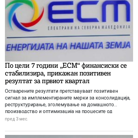
По цели 7 години „ЕСМ“ финансиски се
стабилизира, прикажан позитивен
резултат за првиот квартал
Остварените резултати претставуваат позитивен
сигнал за имплементираните мерки за консолидација,
реструктурирање, зголемување на домашното
производство и оптимизација на процесите од
сопствените производни капацитети. Исто така,
пред 3 мес.
согласно актуелните перформанси и адаптирање на
динамичниот пазар на електрична енергија, целта е