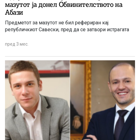
мазутот ја донел Обвинителството на
Абази
Предметот за мазутот не бил рефериран кај
републичкиот Савески, пред да се затвори истрагата
пред 3 мес.