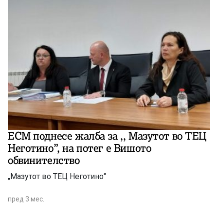
Друштвото да прерасне во регионален играч за
купопродажба на електрична енергија.
ЕСМ поднесе жалба за ,, Мазутот во ТЕЦ
Неготино”, на потег е Вишото
обвинителство
„Мазутот во ТЕЦ Неготино“
пред 3 мес.