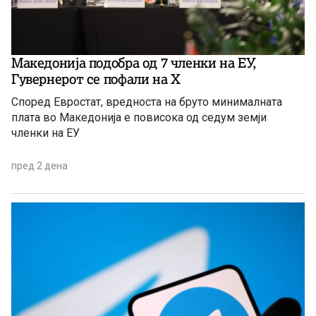
Македонија подобра од 7 членки на ЕУ,
Гувернерот се пофали на Х
Според Евростат, вредноста на бруто минималната
плата во Македонија е повисока од седум земји
членки на ЕУ
пред 2 дена