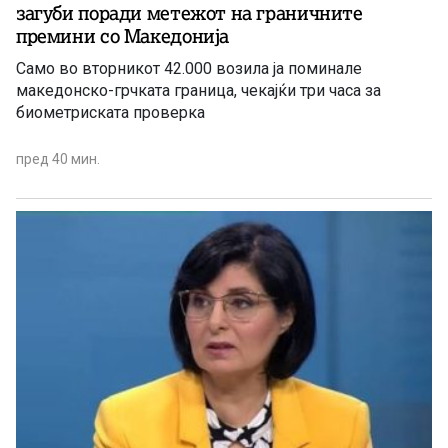
загуби поради метежот на граничните
премини со Македонија
Само во вторникот 42.000 возила ја поминале
македонско-грчката граница, чекајќи три часа за
биометриската проверка
пред 40 мин.