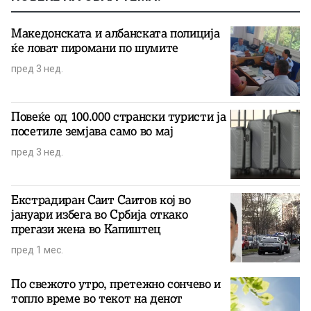
Македонската и албанската полиција
ќе ловат пиромани по шумите
пред 3 нед.
Повеќе од 100.000 странски туристи ја
посетиле земјава само во мај
пред 3 нед.
Екстрадиран Саит Саитов кој во
јануари избега во Србија откако
прегази жена во Капиштец
пред 1 мес.
По свежото утро, претежно сончево и
топло време во текот на денот