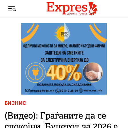
Skip to content
Menu
БИЗНИС
(Видео): Граѓаните да се
спокојни, Буџетот за 2026 е