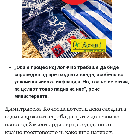
„Ова е процес кој логично требаше да биде
спроведен од претходната влада, особено во
услови на висока инфлација. Но, тоа не се случи,
па целиот товар падна на нас”, рече
министерката.
Димитриеска-Кочоска потсети дека следната
година државата треба да врати долгови во
износ од 2 милијарди евра, создадени со
крајно неодговорно и, како што нагласи,