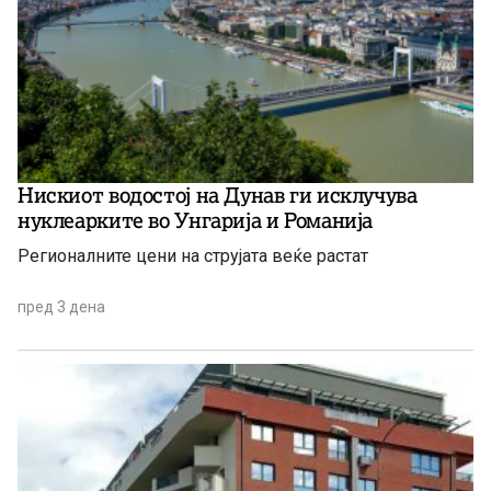
Нискиот водостој на Дунав ги исклучува
нуклеарките во Унгарија и Романија
Регионалните цени на струјата веќе растат
пред 3 дена