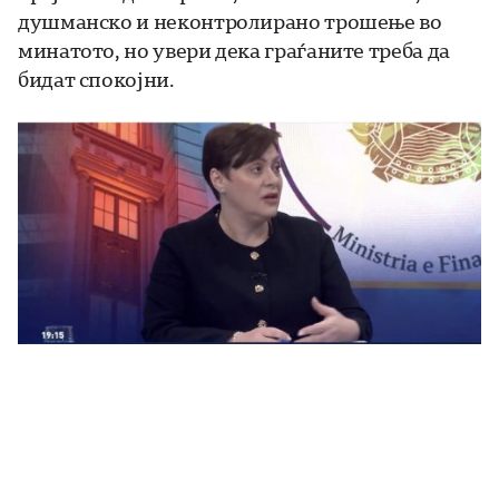
душманско и неконтролирано трошење во
минатото, но увери дека граѓаните треба да
бидат спокојни.