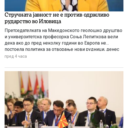
Стручната јавност не е против одржливо
рударство во Иловица
Претседателката на Македонското геолошко друштво
и универзитетска професорка Соња Лепиткова вели
дека ако до пред неколку години во Европа не
постоела политика за отворање нови рудници, денес
таа политика е апсолутно сменета и листата на
пред 4 часа
критични минерали само се зголемува.