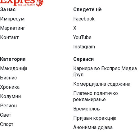
За нас
Следете нѐ
Импресум
Facebook
Маркетинг
X
Контакт
YouTube
Instagram
Категории
Сервиси
Македонија
Кариера во Експрес Медиа
Груп
Бизнис
Комерцијална содржина
Хроника
Платено политичко
Колумни
рекламирање
Регион
Времеплов
Свет
Пријави корекција
Спорт
Анонимна дојава