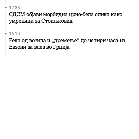
17:38
СДСМ објави морбидна црно-бела слика како
умреница за Стоиљковиќ
16:10
Река од возила и „дремење“ до четири часа на
Евзони за влез во Грција