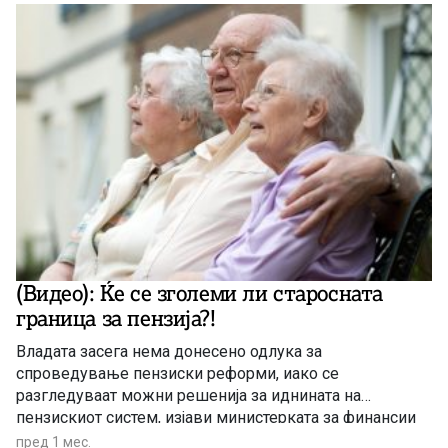
(Видео): Ќе се зголеми ли старосната
граница за пензија?!
Владата засега нема донесено одлука за
спроведување пензиски реформи, иако се
разгледуваат можни решенија за иднината на
пензискиот систем, изјави министерката за финансии
Гордана Димитриеска-Кочоска.
пред 1 мес.