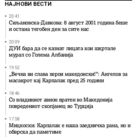
НАЈНОВИ ВЕСТИ
20:41
Сиљановска-Давкова: 8 август 2001 година беше
и остана тегобен ден за сите нас
20:09
ДУИ бара да се казнат лицата кои шкртале
мурал со Голема Албанија
19:52
„Вечна ви слава херои македонски!“: Ангелов за
масакрот кај Карпалак пред 25 години
18:46
Со владиниот авион вратен во Македонија
повредениот скопјанец во Турција
17:58
Мицкоски: Карпалак е наша заедничка рана, но и
обврска да паметиме