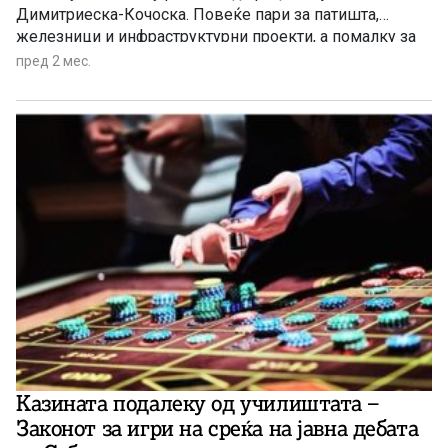
Димитриеска-Кочоска. Повеќе пари за патишта,
железници и инфраструктурни проекти, а помалку за
нови вработувања и тековни трошоци. Во Владата ќе
пред 2 мес.
се разгледува новото прекројување на државната
каса, а министерката за финансии уверува дека
повеќе пари ќе бидат насочени кон проекти што треба
да го поттикнат економскиот развој и да ја забрзаат
реализацијата на капиталните инвестиции.
Казината подалеку од училиштата –
Законот за игри на среќа на јавна дебата