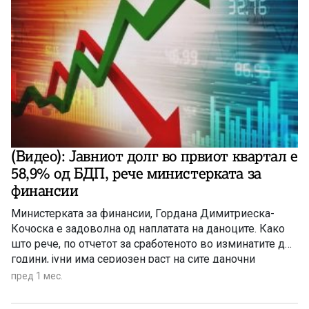
(Видео): Јавниот долг во првиот квартал е
58,9% од БДП, рече министерката за
финансии
Министерката за финансии, Гордана Димитриеска-
Кочоска е задоволна од наплатата на даноците. Како
што рече, по отчетот за сработеното во изминатите две
години, јуни има сериозен раст на сите даночни
приходи
пред 1 мес.