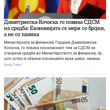
Димитриеска-Кочоска го повика СДСМ
на средба: Економијата се мери со бројки,
а не со паника
Министерката за финансии, Гордана Димитриеска-
Кочоска, го повика економскиот тим на СДСМ на
отворена средба во Министерството за финансии, при
што остро ја обвини опозицијата дека шири „паника,
невистини и политички конструкции“ за економската
пред 3 мес.
состојба во земјата.