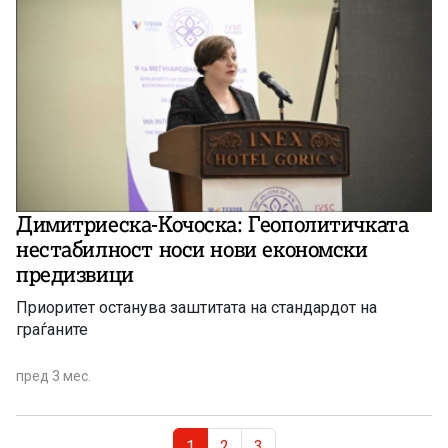
Димитриеска-Кочоска: Геополитичката
нестабилност носи нови економски
предизвици
Приоритет останува заштитата на стандардот на
граѓаните
пред 3 мес.
Page navigation
Current Page
Page
Page
1
2
3