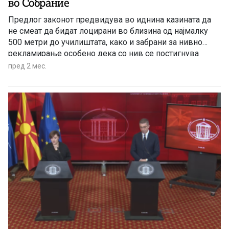
во Собрание
Предлог законот предвидува во иднина казината да
не смеат да бидат лоцирани во близина од најмалку
500 метри до училиштата, како и забрани за нивно
рекламирање особено дека со нив се постигнува
финансиски успех или пак кое е посебно насочено кон
пред 2 мес.
малолетни лица да се вклучат во игрите на среќа.