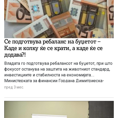
Се подготвува ребаланс на буџетот –
Каде и колку ќе се крати, а каде ќе се
додава?!
Владата го подготвува ребалансот на буџетот, при што
фокусот останува на заштита на животниот стандард,
инвестициите и стабилноста на економијата.
Министерката за финансии Гордана Димитриеска-
Кочоска нагласува дека кратења ќе има, но тие нема
пред 3 мес.
да ги погодат клучните инвестиции и мерки за
економски раст.