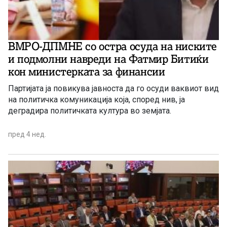
ВМРО-ДПМНЕ со остра осуда на ниските
и подмолни навреди на Фатмир Битиќи
кон министерката за финансии
Партијата ја повикува јавноста да го осуди ваквиот вид
на политичка комуникација која, според нив, ја
деградира политичката култура во земјата.
пред 4 нед.