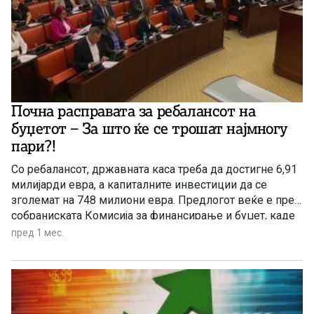
Почна расправата за ребалансот на
буџетот – За што ќе се трошат најмногу
пари?!
Со ребалансот, државната каса треба да достигне 6,91
милијарди евра, а капиталните инвестиции да се
зголемат на 748 милиони евра. Предлогот веќе е пред
собраниската Комисија за финансирање и буџет, каде
се очекува десетдневна расправа пред гласањето на
пред 1 мес.
пленарна седница.