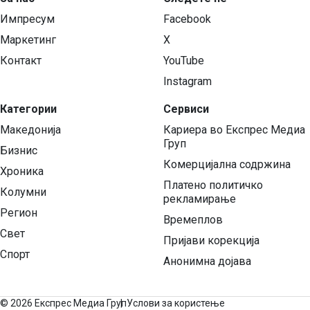
Импресум
Facebook
Маркетинг
X
Контакт
YouTube
Instagram
Категории
Сервиси
Македонија
Кариера во Експрес Медиа
Груп
Бизнис
Комерцијална содржина
Хроника
Платено политичко
Колумни
рекламирање
Регион
Времеплов
Свет
Пријави корекција
Спорт
Анонимна дојава
©
2026 Експрес Медиа Груп
Услови за користење