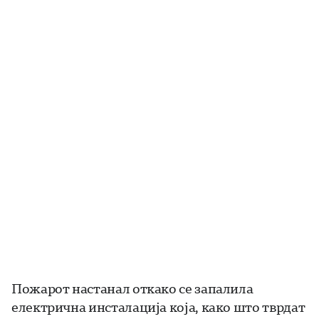
Пожарот настанал откако се запалила
електрична инсталација која, како што тврдат