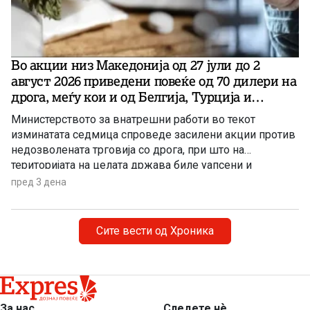
Во акции низ Македонија од 27 јули до 2
август 2026 приведени повеќе од 70 дилери на
дрога, меѓу кои и од Белгија, Турција и
Германија!
Министерството за внатрешни работи во текот
изминатата седмица спроведе засилени акции против
недозволената трговија со дрога, при што на
територијата на целата држава биле уапсени и
приведени повеќе од 70 лица. Акциските контроли
пред 3 дена
биле реализирани од 27 јули до 2 август 2026 година,
поради сомнение за сторени кривични дела и
прекршоци, поврзани со недозволена трговија и
Сите вести од Хроника
поседување дрога.
За нас
Следете нѐ