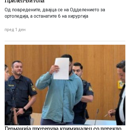
Прилеп-Битола
Од повредените, двајца се на Одделението за
ортопедија, а останатите 6 на хирургија
пред 1 ден
Германија протерува криминалец со потекло