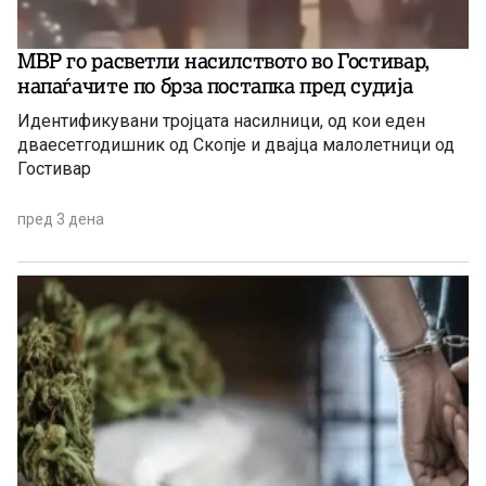
МВР го расветли насилството во Гостивар,
напаѓачите по брза постапка пред судија
Идентификувани тројцата насилници, од кои еден
дваесетгодишник од Скопје и двајца малолетници од
Гостивар
пред 3 дена