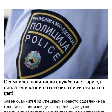
за „телесните повреди“ од доктор во болницата, се со
цел да ја приложат таквата лажна медицинска
документација пред осигурителни компании и да
земат отштета.
Осомничен полициски службеник: Пари од
наплатени казни во готовина си ги ставал во
џеп!
Јавен обвинител од Специјализираното одделение за
гонење на кривични дела сторени од лица со