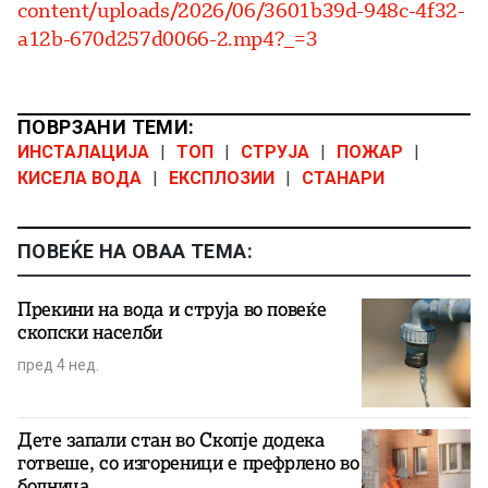
content/uploads/2026/06/3601b39d-948c-4f32-
a12b-670d257d0066-2.mp4?_=3
ПОВРЗАНИ ТЕМИ:
ИНСТАЛАЦИЈА
|
ТОП
|
СТРУЈА
|
ПОЖАР
|
КИСЕЛА ВОДА
|
ЕКСПЛОЗИИ
|
СТАНАРИ
ПОВЕЌЕ НА ОВАА ТЕМА:
Прекини на вода и струја во повеќе
скопски населби
пред 4 нед.
Дете запали стан во Скопје додека
готвеше, со изгореници е префрлено во
болница