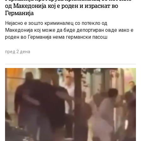
од Македонија кој е роден и израснат во
Германија
Нејасно е зошто криминалец со потекло од
Македонија кој може да биде депортиран овде иако е
роден во Германија нема германски пасош
пред 2 дена