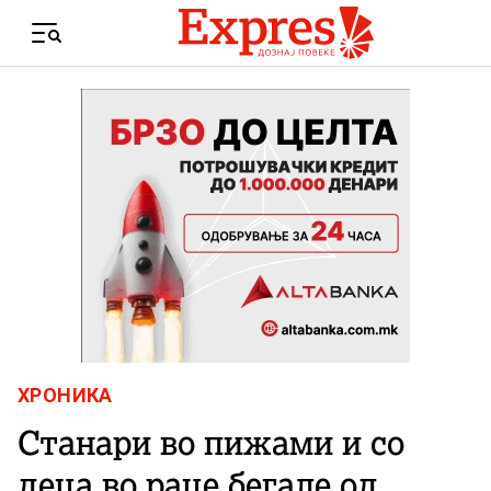
Skip to content
Menu
ХРОНИКА
Станари во пижами и со
деца во раце бегале од