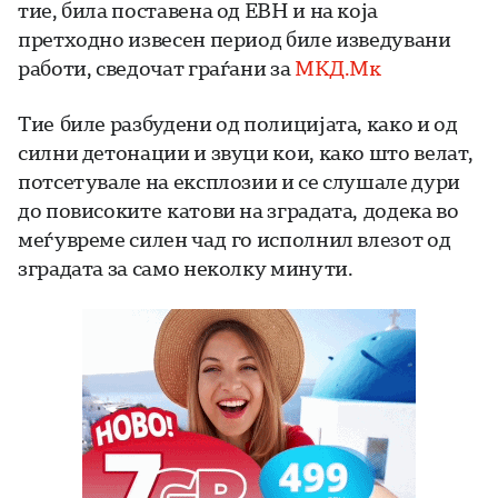
тие, била поставена од ЕВН и на која
претходно извесен период биле изведувани
работи, сведочат граѓани за
МКД.Мк
Тие биле разбудени од полицијата, како и од
силни детонации и звуци кои, како што велат,
потсетувале на експлозии и се слушале дури
до повисоките катови на зградата, додека во
меѓувреме силен чад го исполнил влезот од
зградата за само неколку минути.