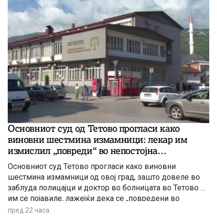
Основниот суд од Тетово прогласи како
виновни шестмина измамници: лекар им
измислил „повреди“ во непостојна
сообраќајка
Основниот суд Тетово прогласи како виновни
шестмина измамници од овој град, зашто довеле во
заблуда полицајци и доктор во болницата во Тетово –
им се појавиле, лажејќи дека се „повредени во
сообраќајка“, па дури добиле и медицински извештај
пред 22 часа