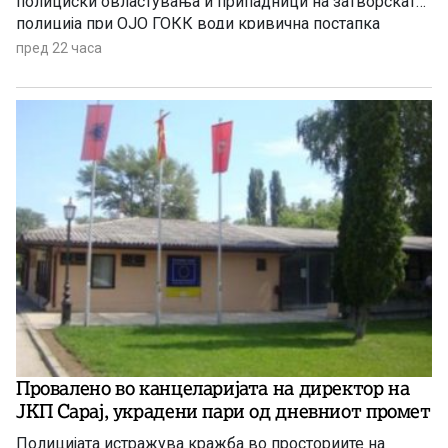
полициски овластувања и припадници на затворската
полиција при ОЈО ГОКК води кривична постапка
против полициски службеник од Одделението за
пред 22 часа
безбедност на сообраќајот на патиштата при СВР
Скопје, поради постоење основано сомнение дека
сторил продолжено кривично дело Злоупотреба на
службената положба и овластување.
Провалено во канцеларијата на директор на
ЈКП Сарај, украдени пари од дневниот промет
Полицијата истражува кражба во просториите на