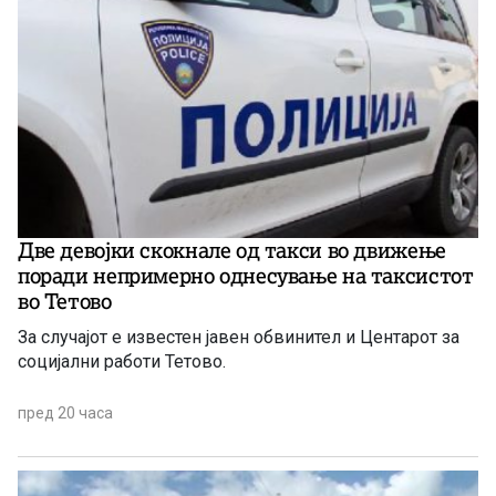
Две девојки скокнале од такси во движење
поради непримерно однесување на таксистот
во Тетово
За случајот е известен јавен обвинител и Центарот за
социјални работи Тетово.
пред 20 часа