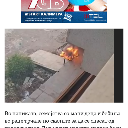
Во паниката, семејства со мали деца и бебиња
во раце трчале по скалите за да се спасат од
чадот и огнот. Дел од нив излегле надвор боси