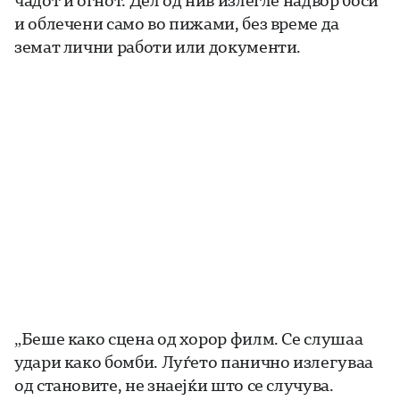
и облечени само во пижами, без време да
земат лични работи или документи.
„Беше како сцена од хорор филм. Се слушаа
удари како бомби. Луѓето панично излегуваа
од становите, не знаејќи што се случува.