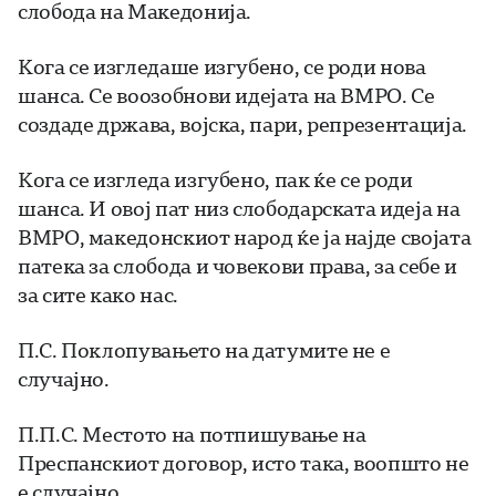
слобода на Македонија.
Кога се изгледаше изгубено, се роди нова
шанса. Се воозобнови идејата на ВМРО. Се
создаде држава, војска, пари, репрезентација.
Кога се изгледа изгубено, пак ќе се роди
шанса. И овој пат низ слободарската идеја на
ВМРО, македонскиот народ ќе ја најде својата
патека за слобода и човекови права, за себе и
за сите како нас.
П.С. Поклопувањето на датумите не е
случајно.
П.П.С. Местото на потпишување на
Преспанскиот договор, исто така, воопшто не
е случајно.