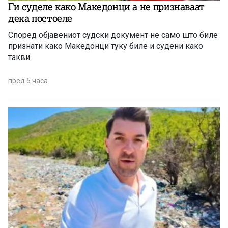
Ги суделе како Македонци а не признаваат
дека постоеле
Според објавениот судски документ не само што биле
признати како Македонци туку биле и судени како
такви
пред 5 часа