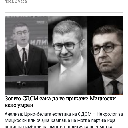
пред 2 часа
Зошто СДСМ сака да го прикаже Мицкоски
како умрен
Анализа: Црно-белата естетика на СДСМ – Некролог за
Мицкоски или очајна кампања на мртва партија која
користи симболи на смрт во политичка пресметка