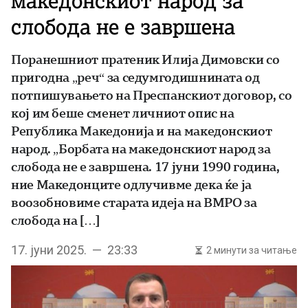
македонскиот народ за
слобода не е завршена
Поранешниот пратеник Илија Димовски со
пригодна „реч“ за седумгодишнината од
потпишувањето на Преспанскиот договор, со
кој им беше сменет личниот опис на
Република Македонија и на македонскиот
народ. „Борбата на македонскиот народ за
слобода не е завршена. 17 јуни 1990 година,
ние Македонците одлучивме дека ќе ја
воозобновиме старата идеја на ВМРО за
слободa на […]
17. јуни 2025. — 23:33
2 минути за читање