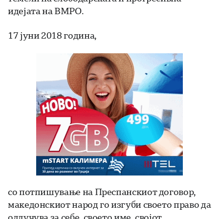
идејата на ВМРО.
17 јуни 2018 година,
со потпишување на Преспанскиот договор,
македонскиот народ го изгуби своето право да
одлучува за себе, своето име, својот