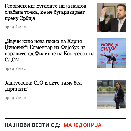
Георгиевски: Бугарите ни ја најдоа
слабата точка, ќе нè бугаризираат
преку Србија
пред 4 мес.
„Звучи како нова песна на Харис
Џиновиќ“: Коментар на Фејсбук за
пораките од Филипче на Конгресот на
СДСМ
пред 7 мес.
Јанкулоска: СЈО и сите таму беа
„црпнати“
пред 7 мес.
НАЈНОВИ ВЕСТИ ОД:
МАКЕДОНИЈА