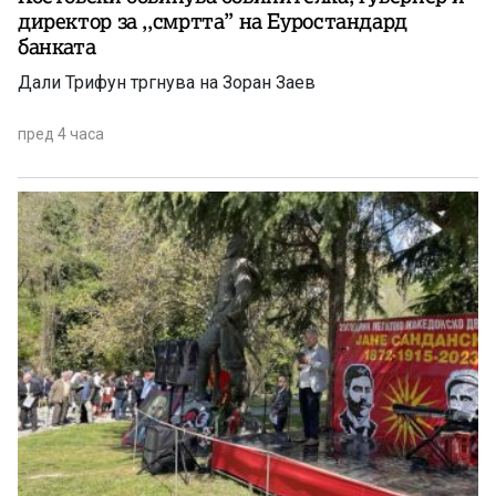
директор за ,,смртта” на Еуростандард
банката
Дали Трифун тргнува на Зоран Заев
пред 4 часа