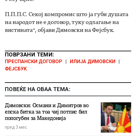
П.П.П.С. Секој компромис што ја губи душата
на народот не е договор, туку одлагање на
вистината“, објави Димовски на Фејсбук.
ПОВРЗАНИ ТЕМИ:
ПРЕСПАНСКИ ДОГОВОР
|
ИЛИЈА ДИМОВСКИ
|
ФЕЈСБУК
ПОВЕЌЕ НА ОВАА ТЕМА:
Димовски: Османи и Димитров во
епска битка за тоа чиј потпис бил
попогубен за Македонија
пред 3 мес.