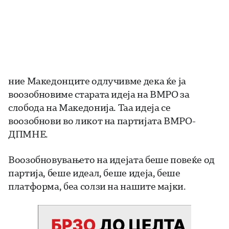
ние Македонците одлучивме дека ќе ја
воозобновиме старата идеја на ВМРО за
слободa на Македонија. Таа идеја се
воозобнови во ликот на партијата ВМРО-
ДПМНЕ.
Воозобновувањето на идејата беше повеќе од
партија, беше идеал, беше идеја, беше
платформа, беа солзи на нашите мајки.