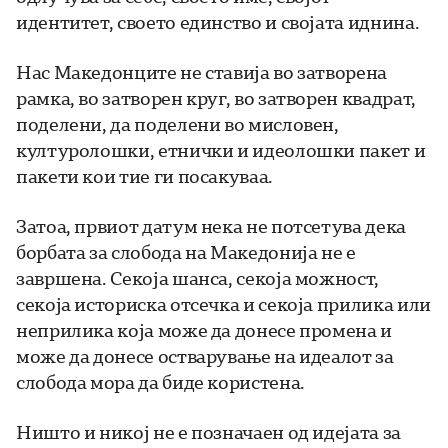
идентитет, своето единство и својата иднина.
Нас Македонците не ставија во затворена
рамка, во затворен круг, во затворен квадрат,
поделени, да поделени во мисловен,
културолошки, етнички и идеолошки пакет и
пакети кои тие ги посакуваа.
Затоа, првиот датум нека не потсетува дека
борбата за слобода на Македонија не е
завршена. Секоја шанса, секоја можност,
секоја историска отсечка и секоја прилика или
неприлика која може да донесе промена и
може да донесе остварување на идеалот за
слобода мора да биде користена.
Ништо и никој не е позначаен од идејата за