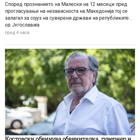
Според прознанието на Малески на 12 месеци пред
прогласување на независноста на Македонија тој се
залагал за сојуз на суверени држави на републиките
од Југославија
пред 4 часа
Костовски обвинува обвинителка, гувернер и