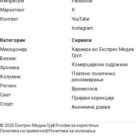
Импресум
Facebook
Маркетинг
X
Контакт
YouTube
Instagram
Категории
Сервиси
Македонија
Кариера во Експрес Медиа
Груп
Бизнис
Комерцијална содржина
Хроника
Платено политичко
Колумни
рекламирање
Регион
Времеплов
Свет
Пријави корекција
Спорт
Анонимна дојава
©
2026 Експрес Медиа Груп
Услови за користење
Политика на приватност
Политика за колачиња