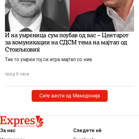
И на умреница сум поубав од вас – Центарот
за комуникации на СДСМ тема на мајтап од
Стоиљковиќ
Тие го умреа тој си игра мајтап со нив
пред 6 часа
Сите вести од Македонија
За нас
Следете нѐ