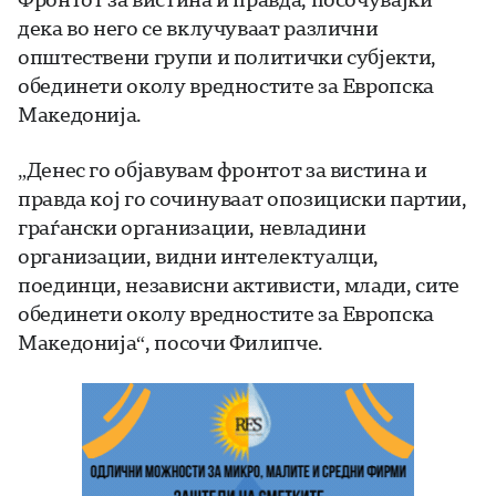
дека во него се вклучуваат различни
општествени групи и политички субјекти,
обединети околу вредностите за Европска
Македонија.
„Денес го објавувам фронтот за вистина и
правда кој го сочинуваат опозициски партии,
граѓански организации, невладини
организации, видни интелектуалци,
поединци, независни активисти, млади, сите
обединети околу вредностите за Европска
Македонија“, посочи Филипче.