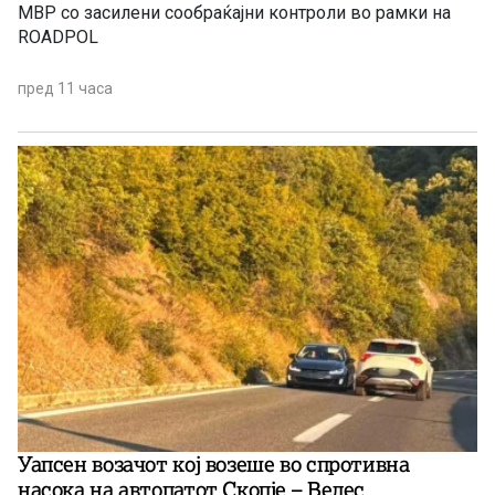
МВР со засилени сообраќајни контроли во рамки на
ROADPOL
пред 11 часа
Уапсен возачот кој возеше во спротивна
насока на автопатот Скопје – Велес