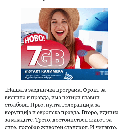
„Нашата заедничка програма, Фронт за
вистина и правда, има четири главни
столбови. Прво, нулта толеранција за
корупција и европска правда. Второ, иднина
за младите. Трето, достоинствен живот за
сите, подобар животен стандард. И четврто,