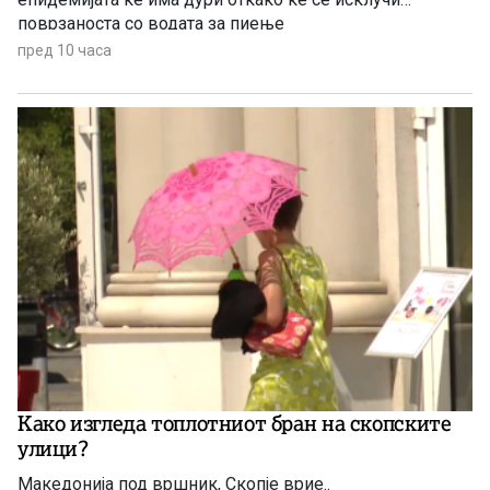
поврзаноста со водата за пиење
пред 10 часа
Како изгледа топлотниот бран на скопските
улици?
Македонија под вршник, Скопје врие..