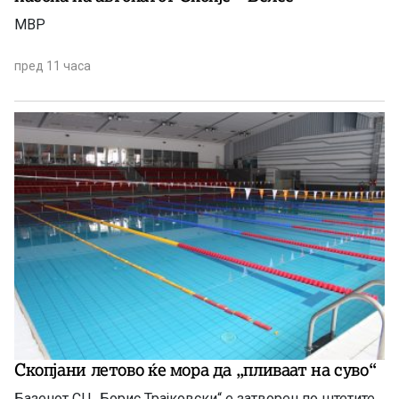
МВР
пред 11 часа
Скопјани летово ќе мора да „пливаат на суво“
Базенот СЦ „Борис Трајковски“ е затворен по штетите