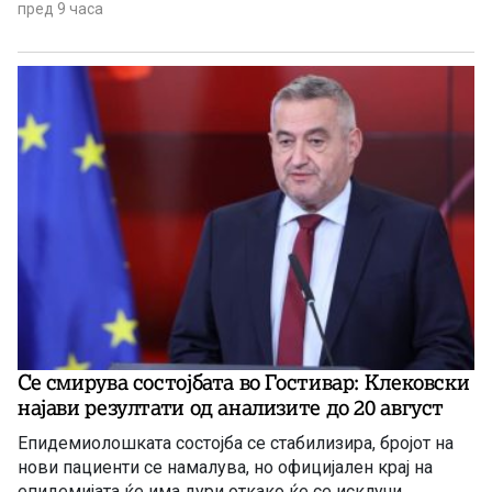
пред 9 часа
Се смирува состојбата во Гостивар: Клековски
најави резултати од анализите до 20 август
Епидемиолошката состојба се стабилизира, бројот на
нови пациенти се намалува, но официјален крај на
епидемијата ќе има дури откако ќе се исклучи