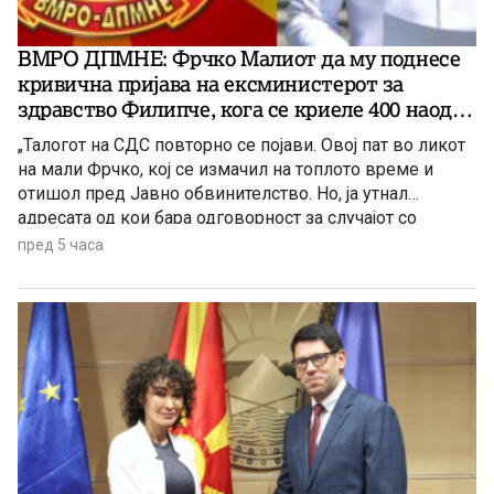
ВМРО ДПМНЕ: Фрчко Малиот да му поднесе
кривична пријава на ексминистерот за
здравство Филипче, кога се криеле 400 наоди
за неисправна вода во Гостивар!
„Талогот на СДС повторно се појави. Овој пат во ликот
на мали Фрчко, кој се измачил на топлото време и
отишол пред Јавно обвинителство. Но, ја утнал
адресата од кои бара одговорност за случајот со
водата во Гостивар.“ – реагира ВМРО ДПМНЕ.
пред 5 часа