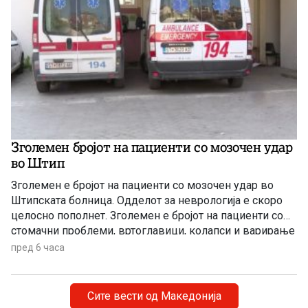
Зголемен бројот на пациенти со мозочен удар
во Штип
Зголемен е бројот на пациенти со мозочен удар во
Штипската болница. Одделот за неврологија е скоро
целосно пополнет. Зголемен е бројот на пациенти со
стомачни проблеми, вртоглавици, колапси и варирање
на крвниот притисок во лекарските ординации…
пред 6 часа
Сите вести од Македонија