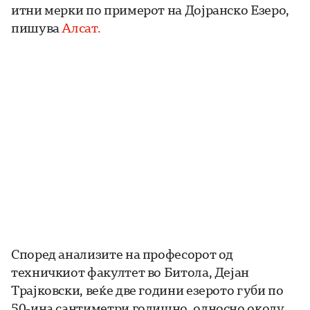
итни мерки по примерот на Дојранско Езеро,
пишува
Алсат.
Според анализите на професорот од
техничкиот факултет во Битола, Дејан
Трајковски, веќе две години езерото губи по
50-ина сантиметри годишно, односно околу