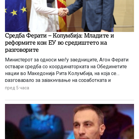
Средба Ферати – Колумбија: Младите и
реформите кон ЕУ во средиштето на
разговорите
Министерот за односи меѓу заедниците, Агон Ферати
оствари средба со координаторката на Обединетите
нации во Македонија Рита Колумбија, на која се
разговарало за зајакнување на соработката и
поддршката на процесите поврзани со развојот на
пред 5 часа
земјата.