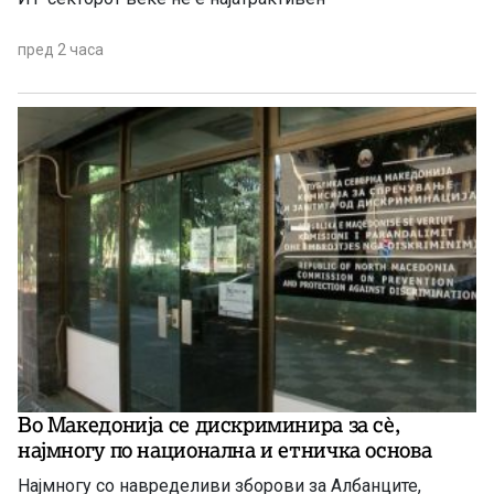
пред 2 часа
Во Македонија се дискриминира за сѐ,
најмногу по национална и етничка основа
Најмногу со навределиви зборови за Албанците,