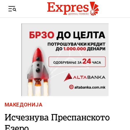
Skip to content
Menu
МАКЕДОНИЈА
Исчезнува Преспанското
Езеро