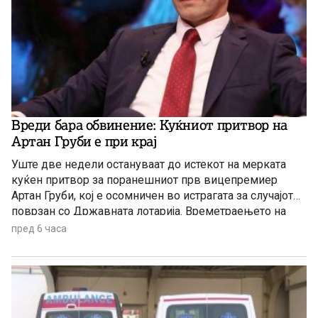
Вреди бара обвинение: Куќниот притвор на
Артан Груби е при крај
Уште две недели остануваат до истекот на мерката
куќен притвор за поранешниот прв вицепремиер
Артан Груби, кој е осомничен во истрагата за случајот
поврзан со Државната лотарија. Времетраењето на
истрагата повторно стана предмет на политички
пред 6 часа
препукувања. Од ВРЕДИ го обвинија Обвинителството
дека постапката се одвива со бавно темпо и побараа
од институцијата да објасни зошто сè уште нема
обвинение во случајот.