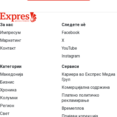
За нас
Следете нѐ
Импресум
Facebook
Маркетинг
X
Контакт
YouTube
Instagram
Категории
Сервиси
Македонија
Кариера во Експрес Медиа
Груп
Бизнис
Комерцијална содржина
Хроника
Платено политичко
Колумни
рекламирање
Регион
Времеплов
Свет
Пријави корекција