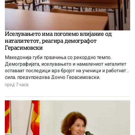
Иселувањето има поголемо влијание од
наталитетот, реагира демографот
Герасимовски
Македонија губи првачиња со рекордно темпо.
Демографијата, иселувањето и намалениот наталитет
оставаат последици врз бројот на ученици и работната
сила, предупредува Дончо Герасимовски.
пред 7 часа