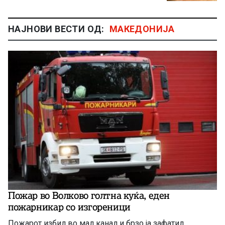
НАЈНОВИ ВЕСТИ ОД:
МАКЕДОНИЈА
Пожар во Волково голтна куќа, еден
пожарникар со изгореници
Пожарот избил во мал канал и брзо ја зафатил