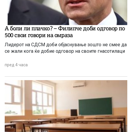
А боли ли плачко? – Филипче доби одговор по
500 свои говори на омраза
Лидерот на СДСМ доби објаснување зошто не смее да
се жали кога ќе добие одговор на своите гнасотилаци
пред 4 часа