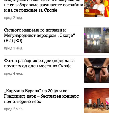
не ги заборавиме загинатите сограѓани
и да се грижиме за Скопје
пред 2 нед.
Силното невреме го поплави и
Меѓународниот аеродром „Скопје“
(ВИДЕО)
пред 3 нед.
Фатен разбојник со две (не)дела за
помалку од еден месец во Скопје
пред 4 нед.
„Кармина Бурана“ на 20 јуни во
Градскиот парк – бесплатен концерт
под отворено небо
пред 2 мес.