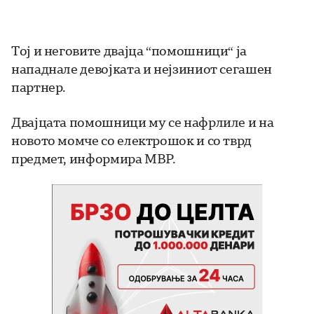
Тој и неговите двајца “помошници“ ја
нападнале девојката и нејзиниот сегашен
партнер.
Двајцата помошници му се нафрлиле и на
новото момче со електрошок и со тврд
предмет, информира МВР.