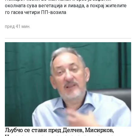
околната сува вегетација и ливада, а покрај жителите
го гасеа четири ПП-возила
пред 41 мин.
Љубчо се стави пред Делчев, Мисирков,