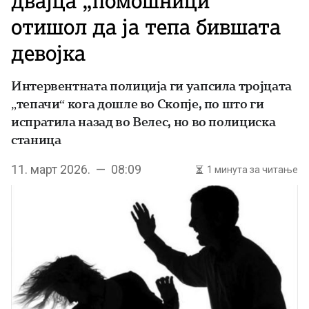
двајца „помошници“
отишол да ја тепа бившата
девојка
Интервентната полиција ги уапсила тројцата
„тепачи“ кога дошле во Скопје, по што ги
испратила назад во Велес, но во полициска
станица
11. март 2026. — 08:09
1 минута за читање