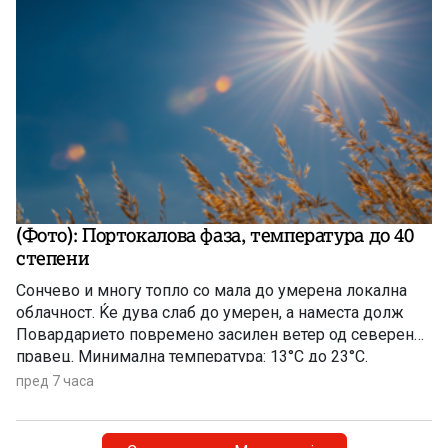
(Фото): Портокалова фаза, температура до 40
степени
Сончево и многу топло со мала до умерена локална
облачност. Ќе дува слаб до умерен, а наместа долж
Повардарието повремено засилен ветер од северен
правец. Минимална температура: 13°C до 23°C.
Максимална температура: 33°C до 40°C.
пред 7 часа