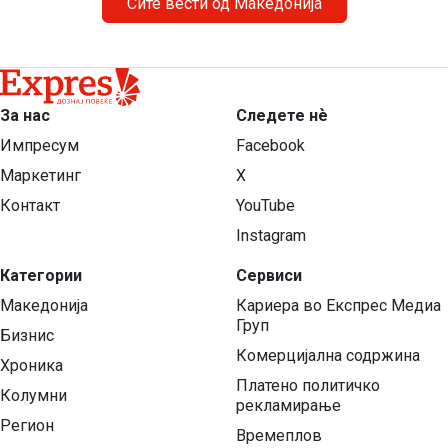
Сите вести од Македонија
За нас
Следете нѐ
Импресум
Facebook
Маркетинг
X
Контакт
YouTube
Instagram
Категории
Сервиси
Македонија
Кариера во Експрес Медиа
Груп
Бизнис
Комерцијална содржина
Хроника
Платено политичко
Колумни
рекламирање
Регион
Времеплов