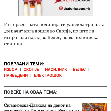
Интервентната полиција ги уапсила тројцата
„тепачи“ кога дошле во Скопје, по што ги
испратила назад во Велес, но во полициска
станица.
ПОВРЗАНИ ТЕМИ:
ИЗБОР
|
СКОПЈЕ
|
НАСИЛНИК
|
ВЕЛЕС
|
ПРИВЕДЕНИ
|
ЕЛЕКТРОШОК
ПОВЕЌЕ НА ОВАА ТЕМА:
Сиљановска-Давкова на денот на
земјотресот: Имаме вечна обврска да