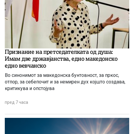
Признание на претседателката од душа:
Имам две државјанства, едно македонско
едно вевчанско
Во синонимот за македонска бунтовност, за пркос,
отпор, за себепочит и за немирен дух којшто создава,
критикува и опстојува
пред 7 часа