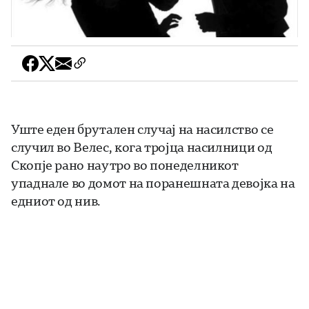
Уште еден брутален случај на насилство се
случил во Велес, кога тројца насилници од
Скопје рано наутро во понеделникот
упаднале во домот на поранешната девојка на
едниот од нив.