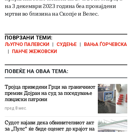
на 3 декември 2023 година беа пронајдени
мртви во близина на Скопје и Велес.
ПОВРЗАНИ ТЕМИ:
ЉУПЧО ПАЛЕВСКИ
|
СУДЕЊЕ
|
ВАЊА ЃОРЧЕВСКА
|
ПАНЧЕ ЖЕЖОВСКИ
ПОВЕЌЕ НА ОВАА ТЕМА:
Тројца приведени Грци на граничниот
премин Дојран на суд за поседување
ловџиски патрони
пред 8 мес.
Судот најави дека обвинителниот акт
за „Пулс“ ќе биде оценет до крајот на