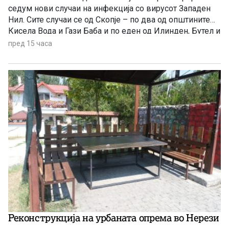
седум нови случаи на инфекција со вирусот Западен
Нил. Сите случаи се од Скопје – по два од општините
Кисела Вода и Гази Баба и по еден од Илинден, Бутел и
Аеродром. Новозаболените лица се на возраст од 60
пред 15 часа
до 84 години и сите се хоспитализирани, информираа
попладнево од Министерството за здравство.
Реконструкција на урбаната опрема во Нерези