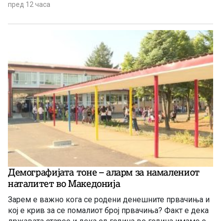
пред 12 часа
Демографијата тоне – аларм за намалениот
наталитет во Македонија
Зарем е важно кога се родени денешните првачиња и
кој е крив за се помалиот број првачиња? Факт е дека