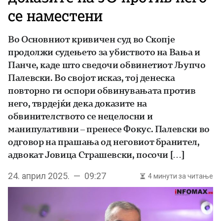
се наместени
Во Основниот кривичен суд во Скопје
продолжи судењето за убиството на Вања и
Панче, каде што сведочи обвинетиот Љупчо
Палевски. Во својот исказ, тој денеска
повторно ги оспори обвинувањата против
него, тврдејќи дека доказите на
обвинителството се нецелосни и
манипулативни – пренесе Фокус. Палевски во
одговор на прашања од неговиот бранител,
адвокат Јовица Страшевски, посочи […]
24. април 2025. — 09:27
4 минути за читање