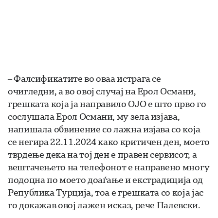
– Фалсификатите во оваа истрага се
очигледни, а во овој случај на Ерол Османи,
грешката која ја направило ОЈО е што прво го
сослушала Ерол Османи, му зела изјава,
напишала обвинение со лажна изјава со која
се негира 22.11.2024 како критичен ден, моето
тврдење дека на тој ден е правен сервисот, а
вештачењето на телефонот е направено многу
подоцна по моето доаѓање и екстрадиција од
Република Турција, тоа е грешката со која јас
го докажав овој лажен исказ, рече Палевски.