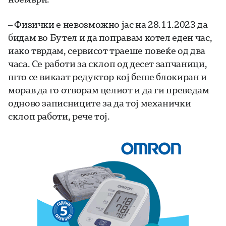
– Физички е невозможно јас на 28.11.2023 да
бидам во Бутел и да поправам котел еден час,
иако тврдам, сервисот траеше повеќе од два
часа. Се работи за склоп од десет запчаници,
што се викаат редуктор кој беше блокиран и
морав да го отворам целиот и да ги преведам
одново записниците за да тој механички
склоп работи, рече тој.