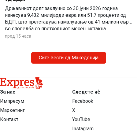
Државниот долг заклучно со 30 јуни 2026 година
изнесува 9,432 милијарди евра или 51,7 проценти од
БДП, што претставува намалување од 41 милион евра
во споредба со претходниот месец, истакна
пратеникот на ВМРО-ДПМНЕ Сергеј Попов на
пред 15 часа
денешната прес-конференција.
Сите вести од Македонија
За нас
Следете нѐ
Импресум
Facebook
Маркетинг
X
Контакт
YouTube
Instagram