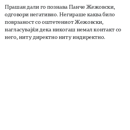
Прашан дали го познава Панче Жежовски,
одговори негативно. Негираше каква било
поврзаност со оштетениот Жежовски,
нагласувајќи дека никогаш немал контакт со
него, ниту директно ниту индиректно.