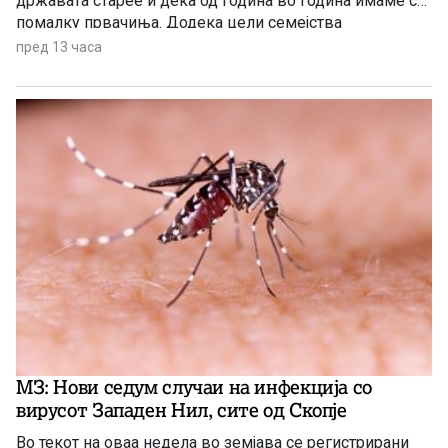
државата старее и дека од година во година имаме се
помалку првачиња. Додека цели семејства
заминуваат од државата, политичарите си наоѓаат нова
пред 13 часа
тема за меѓусебни препукувања наместо да донесат
итни мерки за да се спречи одливот на млади.
МЗ: Нови седум случаи на инфекција со
вирусот Западен Нил, сите од Скопје
Во текот на оваа недела во земјава се регистрирани