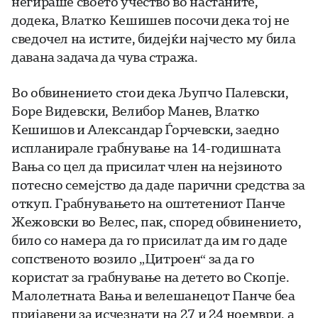
негираше своето учество во настаните,
додека, Влатко Кешишев посочи дека тој не
сведочел на истите, бидејќи најчесто му била
давана задача да чува стража.
Во обвинението стои дека Љупчо Палевски,
Боре Видевски, Велибор Манев, Влатко
Кешишов и Александар Ѓорчевски, заедно
испланирале грабнување на 14-годишната
Вања со цел да присилат член на нејзиното
потесно семејство да даде парични средства за
откуп. Грабнувањето на оштетениот Панче
Жежовски во Велес, пак, според обвинението,
било со намера да го присилат да им го даде
сопственото возило „Цитроен“ за да го
користат за грабнување на детето во Скопје.
Малолетната Вања и велешанецот Панче беа
пријавени за исчезнати на 27 и 24 ноември, а