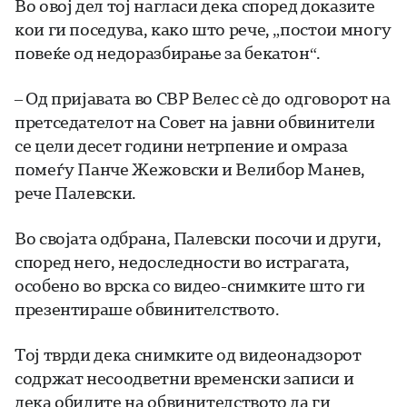
Во овој дел тој нагласи дека според доказите
кои ги поседува, како што рече, „постои многу
повеќе од недоразбирање за бекатон“.
– Од пријавата во СВР Велес сѐ до одговорот на
претседателот на Совет на јавни обвинители
се цели десет години нетрпение и омраза
помеѓу Панче Жежовски и Велибор Манев,
рече Палевски.
Во својата одбрана, Палевски посочи и други,
според него, недоследности во истрагата,
особено во врска со видео-снимките што ги
презентираше обвинителството.
Тој тврди дека снимките од видеонадзорот
содржат несоодветни временски записи и
дека обидите на обвинителството да ги