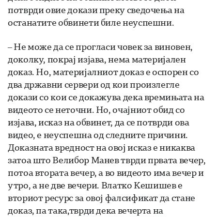
потврди овие докази преку сведочења на
останатите обвинети биле неуспешни.
– Не може да се прогласи човек за виновен,
доколку, покрај изјава, нема материјален
доказ. Но, материјалниот доказ е оспорен со
два државни сервери од кои произлегле
докази со кои се докажува дека времињата на
видеото се неточни. Но, очајниот обид со
изјава, исказ на обвинет, да се потврди ова
видео, е неуспешна од следните причини.
Доказната вредност на овој исказ е никаква
затоа што Велибор Манев тврди првата вечер,
потоа втората вечер, а во видеото има вечер и
утро, а не две вечери. Влатко Кешишев е
вториот ресурс за овој фалсификат да стане
доказ, па така,тврди дека вечерта на