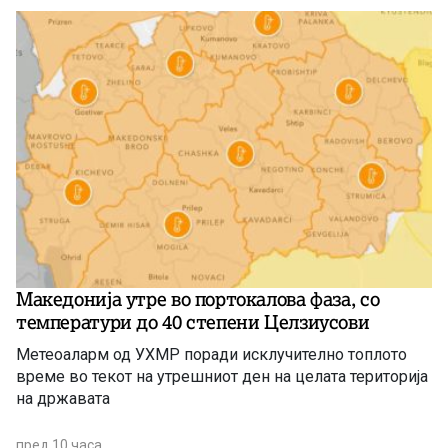
Македонија утре во портокалова фаза, со
температури до 40 степени Целзиусови
Метеоаларм од УХМР поради исклучително топлото
време во текот на утрешниот ден на целата територија
на државата
пред 10 часа