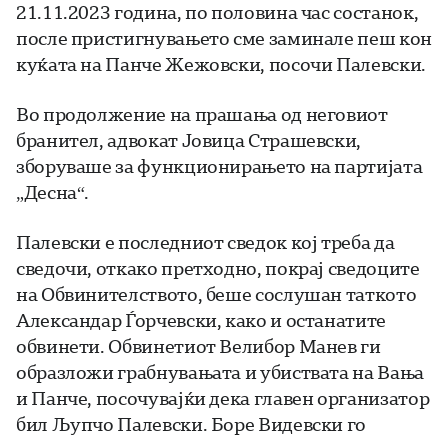
21.11.2023 година, по половина час состанок,
после пристигнувањето сме заминале пеш кон
куќата на Панче Жежовски, посочи Палевски.
Во продолжение на прашања од неговиот
бранител, адвокат Јовица Страшевски,
зборуваше за функционирањето на партијата
„Десна“.
Палевски е последниот сведок кој треба да
сведочи, откако претходно, покрај сведоците
на Обвинителството, беше сослушан таткото
Александар Ѓорчевски, како и останатите
обвинети. Обвинетиот Велибор Манев ги
образложи грабнувањата и убиствата на Вања
и Панче, посочувајќи дека главен организатор
бил Љупчо Палевски. Боре Видевски го