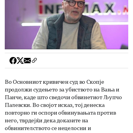
Во Основниот кривичен суд во Скопје
продолжи судењето за убиството на Вања и
Панче, каде што сведочи обвинетиот Љупчо
Палевски. Во својот исказ, тој денеска
повторно ги оспори обвинувањата против
него, тврдејќи дека доказите на
обвинителството се нецелосни и