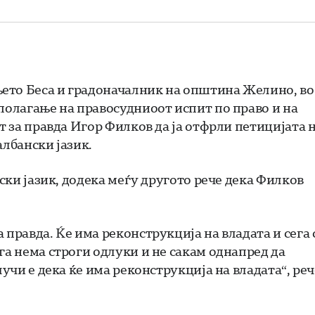
ето Беса и градоначалник на општина Желино, во
 полагање на правосудниоот испит по право и на
т за правда Игор Филков да ја отфрли петицијата 
албански јазик.
нски јазик, додека меѓу другото рече дека Филков
 правда. Ќе има реконструкција на владата и сега 
га нема строги одлуки и не сакам однапред да
лучи е дека ќе има реконструкција на владата“, реч