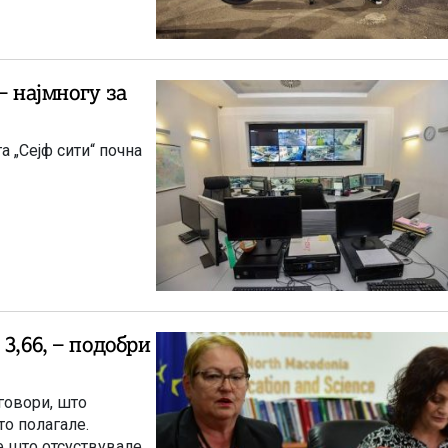
– најмногу за
а „Сејф сити“ почна
3,66, – подобри
говори, што
то полагале.
е што отсуствувале