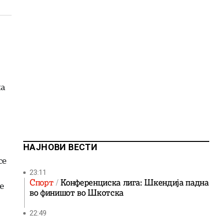
на
НАЈНОВИ ВЕСТИ
се
23:11
Спорт
Конференциска лига: Шкендија падна
е
во финишот во Шкотска
22:49