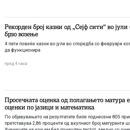
Рекорден број казни од „Сејф сити“ во јули 
брзо возење
4 пати повеќе казни во јули во споредба со февруари ког
да функционира
пред 4 часа
Просечната оценка од полагањето матура е 
оценки по јазици и математика
По објавувањето на резултатите биле поднесени 805 при
претставува 2,86 проценти од вкупниот број матуранти ш
Учениците на кои им бил поништен тестот, заедно со они