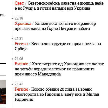
Свет
Севернокорејска ракетна единица веќе
е во Русија и готви напади врз Украина
те.
22:18
Хроника
Уапсен возачот што вчеравечер
прегази жена во Ѓорче Петров и избега
21:31
Регион
Зеленски задутре во прва посета на
Србија
21:08
Бизнис
Хотелиерите од Халкидики се жалат
на загуби поради метежот на граничните
премини со Македонија
20:47
Регион
Косово обвини 20 лица за воени
злосторства во Ѓаковица, меѓу нив и Милан
Радоичиќ