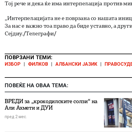
Тој рече и дека ќе има интерпелација против м
„Интерпелацијата не е поврзана со нашата иници
За нас е важно тоа право да биде уставно, а дру
Сејдиу./Телеграфи/
ПОВРЗАНИ ТЕМИ:
ИЗБОР
|
ФИЛКОВ
|
АЛБАНСКИ ЈАЗИК
|
ПРАВОСУД
ПОВЕЌЕ НА ОВАА ТЕМА:
ВРЕДИ за „крокодилските солзи“ на
Али Ахмети и ДУИ
пред 2 мес.