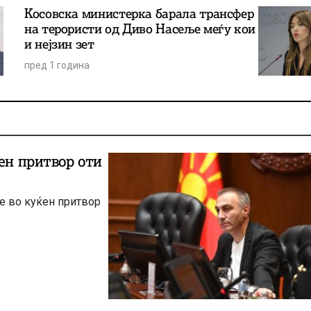
Косовска министерка барала трансфер
на терористи од Диво Насеље меѓу кои
и нејзин зет
пред 1 година
ен притвор оти
не во куќен притвор