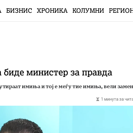
А
БИЗНИС
ХРОНИКА
КОЛУМНИ
РЕГИО
а биде министер за правда
кутираат имиња и тој е меѓу тие имиња, вели зам
1 минута за чи