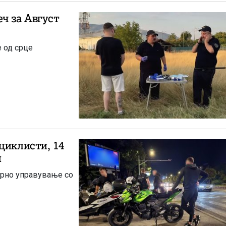
ч за Август
е од срце
циклисти, 14
и
ирно управување со