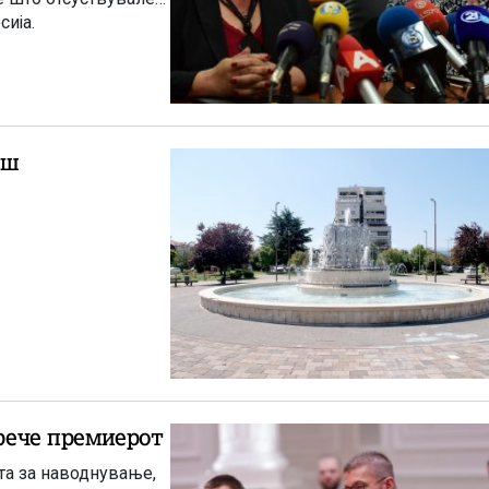
сија.
ош
 рече премиерот
та за наводнување,