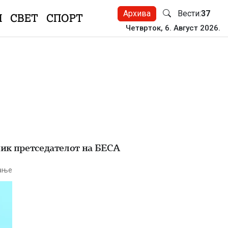
Архива
Вести:
37
Н
СВЕТ
СПОРТ
Четврток, 6. Август 2026.
еник претседателот на БЕСА
тање