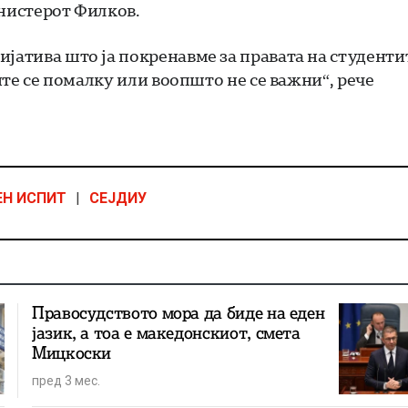
инистерот Филков.
јатива што ја покренавме за правата на студенти
гите се помалку или воопшто не се важни“, рече
ЕН ИСПИТ
|
СЕЈДИУ
Правосудството мора да биде на еден
јазик, а тоа е македонскиот, смета
Мицкоски
пред 3 мес.