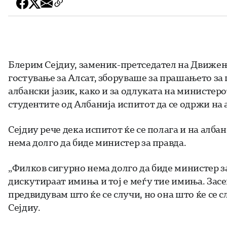
Блерим Сејдиу, заменик-претседател на Движењ
гостување за Алсат, зборуваше за прашањето за
албански јазик, како и за одлуката на министеро
студентите од Албанија испитот да се одржи на 
Сејдиу рече дека испитот ќе се полага и на алба
нема долго да биде министер за правда.
„Филков сигурно нема долго да биде министер за
дискутираат имиња и тој е меѓу тие имиња. Засе
предвидувам што ќе се случи, но она што ќе се с
Сејдиу.