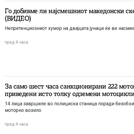
Го добивме ли најсмешниот македонски ске
(ВИДЕО)
Непретенциозниот хумор на двајцата јунаци ќе ве насме
пред 4 часа
За само шест часа санкционирани 222 мото
приведени исто толку одземени мотоцикл
14 лица завршиле во полициска станица поради безобѕ
моторно возило
пред 4 часа