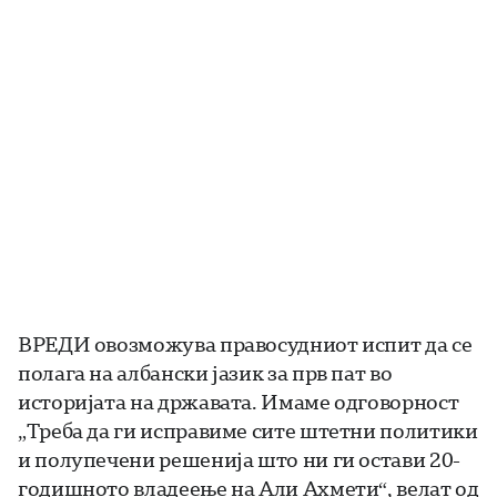
ВРЕДИ овозможува правосудниот испит да се
полага на албански јазик за прв пат во
историјата на државата. Имаме одговорност
„Треба да ги исправиме сите штетни политики
и полупечени решенија што ни ги остави 20-
годишното владеење на Али Ахмети“, велат од