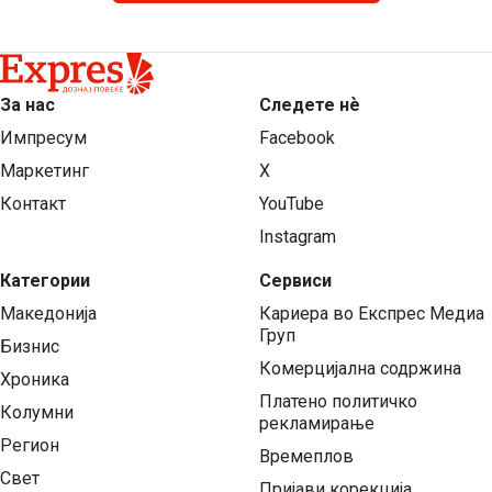
За нас
Следете нѐ
Импресум
Facebook
Маркетинг
X
Контакт
YouTube
Instagram
Категории
Сервиси
Македонија
Кариера во Експрес Медиа
Груп
Бизнис
Комерцијална содржина
Хроника
Платено политичко
Колумни
рекламирање
Регион
Времеплов
Свет
Пријави корекција