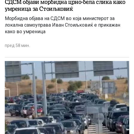
СДСМ објави морбидна црно-бела слика како
умреница за Стоиљковиќ
Морбидна објава на СДСМ во која министерот за
локална самоуправа Иван Стоиљковиќ е прикажан
како во умреница
пред 58 мин.