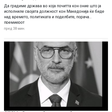
Да градиме држава во која почитта кон оние што ја
исполниле својата должност кон Македонија ќе биде
над времето, политиката и поделбите, порача
премиерот
пред 38 мин.