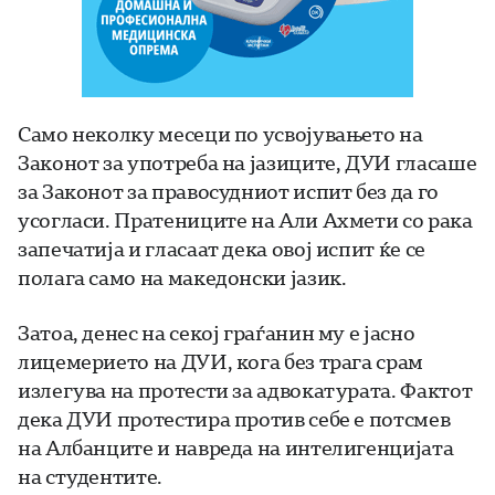
Само неколку месеци по усвојувањето на
Законот за употреба на јазиците, ДУИ гласаше
за Законот за правосудниот испит без да го
усогласи. Пратениците на Али Ахмети со рака
запечатија и гласаат дека овој испит ќе се
полага само на македонски јазик.
Затоа, денес на секој граѓанин му е јасно
лицемерието на ДУИ, кога без трага срам
излегува на протести за адвокатурата. Фактот
дека ДУИ протестира против себе е потсмев
на Албанците и навреда на интелигенцијата
на студентите.