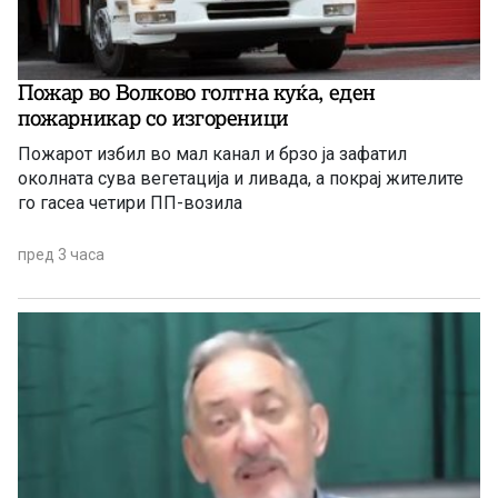
Пожар во Волково голтна куќа, еден
пожарникар со изгореници
Пожарот избил во мал канал и брзо ја зафатил
околната сува вегетација и ливада, а покрај жителите
го гасеа четири ПП-возила
пред 3 часа