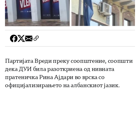
Партијата Вреди преку соопштение, соопшти
дека ДУИ била разоткриена од нивната
пратеничка Рина Ајдари во врска со
официјализирањето на албанскиот јазик.