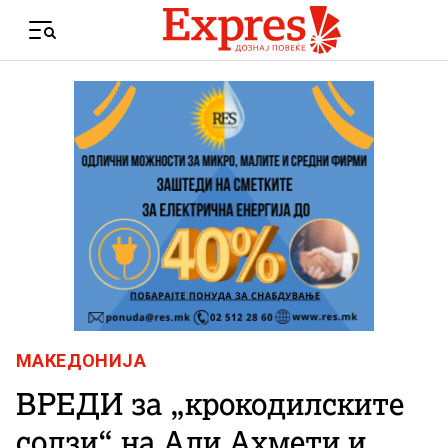
Skip to content
Menu
МАКЕДОНИЈА
ВРЕДИ за „крокодилските
солзи“ на Али Ахмети и