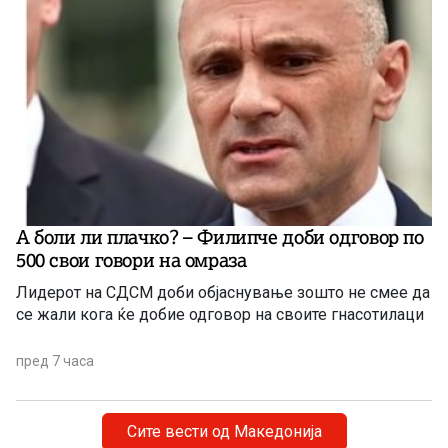
А боли ли плачко? – Филипче доби одговор по
500 свои говори на омраза
Лидерот на СДСМ доби објаснување зошто не смее да
се жали кога ќе добие одговор на своите гнасотилаци
пред 7 часа
Сите вести од Македонија