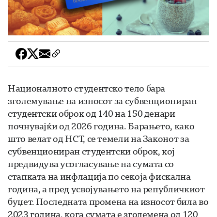
Националното студентско тело бара
зголемување на износот за субвенциониран
студентски оброк од 140 на 150 денари
почнувајќи од 2026 година. Барањето, како
што велат од НСТ, се темели на Законот за
субвенциониран студентски оброк, кој
предвидува усогласување на сумата со
стапката на инфлација по секоја фискална
година, а пред усвојувањето на републичкиот
буџет. Последната промена на износот била во
2023 година, кога сумата е зголемена од 120