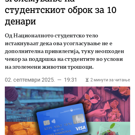
студентскиот оброк за 10
денари
Од Националното студентско тело
истакнуваат дека ова усогласување не е
дополнителна привилегија, туку неопходен
чекор за поддршка на студентите во услови
на зголемени животни трошоци.
02. септември 2025. — 19:31
2 минути за читање