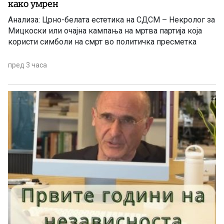
како умрен
Анализа: Црно-белата естетика на СДСМ – Некролог за
Мицкоски или очајна кампања на мртва партија која
користи симболи на смрт во политичка пресметка
пред 3 часа