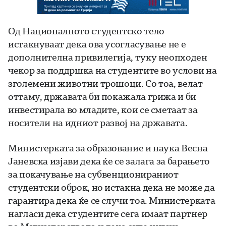
Од Националното студентско тело
истакнуваат дека ова усогласување не е
дополнителна привилегија, туку неопходен
чекор за поддршка на студентите во услови на
зголемени животни трошоци. Со тоа, велат
оттаму, државата би покажала грижа и би
инвестирала во младите, кои се сметаат за
носители на идниот развој на државата.
Министерката за образование и наука Весна
Јаневска изјави дека ќе се залага за барањето
за покачување на субвенционираниот
студентски оброк, но истакна дека не може да
гарантира дека ќе се случи тоа. Министерката
нагласи дека студентите сега имаат партнер