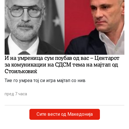
И на умреница сум поубав од вас – Центарот
за комуникации на СДСМ тема на мајтап од
Стоиљковиќ
Тие го умреа тој си игра мајтап со нив
пред 7 часа
Сите вести од Македонија