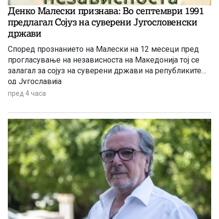
Денко Малески признава: Во септември 1991
предлагал Сојуз на суверени Југословенски
држави
Според прознанието на Малески на 12 месеци пред
прогласување на независноста на Македонија тој се
залагал за сојуз на суверени држави на републиките
од Југославија
пред 4 часа