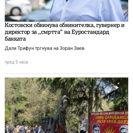
Костовски обвинува обвинителка, гувернер и
директор за ,,смртта” на Еуростандард
банката
Дали Трифун тргнува на Зоран Заев
пред 5 часа