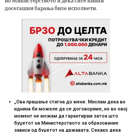
во Министерството и дека сите нивни
досегашни барања биле исполнети.
„Ова прашање стигна до мене. Мислам дека во
иднина би можеле да се договориме, но во овој
момент не можам да гарантирам затоа што
буџетот на Министерството за образование
зависи од буџетот на државата. Секако дека