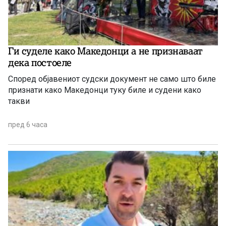
Ги суделе како Македонци а не признаваат
дека постоеле
Според објавениот судски документ не само што биле
признати како Македонци туку биле и судени како
такви
пред 6 часа