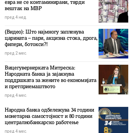
евра не се контаминирани, тврди
вештак на МВР
пред 4 нед.
(Видео): Што најмногу запленува
царината – пари, акцизна стока, дрога,
филери, ботокси?!
пред 2 мес.
Вицегувернерката Митреска:
Народната банка ја зајакнува
поддршката за жените во економијата
и претприемаштвото
пред 4 мес.
Народна банка одбележува 34 години
монетарна самостојност и 80 години
централнобанкарскo работење
пред 4 мес.