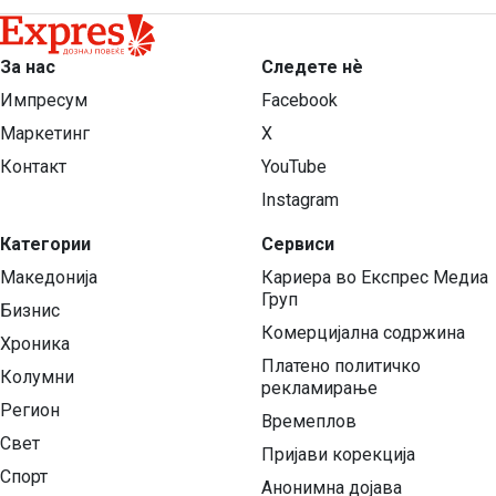
За нас
Следете нѐ
Импресум
Facebook
Маркетинг
X
Контакт
YouTube
Instagram
Категории
Сервиси
Македонија
Кариера во Експрес Медиа
Груп
Бизнис
Комерцијална содржина
Хроника
Платено политичко
Колумни
рекламирање
Регион
Времеплов
Свет
Пријави корекција
Спорт
Анонимна дојава