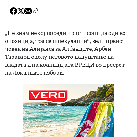
„Не знам некој поради пристисоци да оди во
опозиција, тоа се шпекулации“, вели првиот
човек на Алијанса за Албанците, Арбен
Таравари околу неговото напуштање на
владата и на коалицијата ВРЕДИ во пресрет
на Локалните избори.