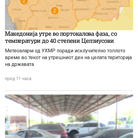
Македонија утре во портокалова фаза, со
температури до 40 степени Целзиусови
Метеоаларм од УХМР поради исклучително топлото
време во текот на утрешниот ден на целата територија
на државата
пред 11 часа