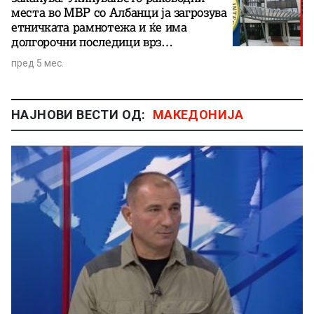
места во МВР со Албанци ја загрозува
етничката рамнотежа и ќе има
долгорочни последици врз
општеството?!
пред 5 мес.
НАЈНОВИ ВЕСТИ ОД:
МАКЕДОНИЈА