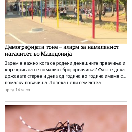
Демографијата тоне – аларм за намалениот
наталитет во Македонија
Зарем е важно кога се родени денешните првачиња и
кој е крив за се помалиот број првачиња? Факт е дека
државата старее и дека од година во година имаме се
помалку првачиња. Додека цели семејства
заминуваат од државата, политичарите си наоѓаат нова
пред 14 часа
тема за меѓусебни препукувања наместо да донесат
итни мерки за да се спречи одливот на млади.