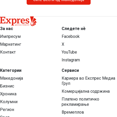
За нас
Следете нѐ
Импресум
Facebook
Маркетинг
X
Контакт
YouTube
Instagram
Категории
Сервиси
Македонија
Кариера во Експрес Медиа
Груп
Бизнис
Комерцијална содржина
Хроника
Платено политичко
Колумни
рекламирање
Регион
Времеплов