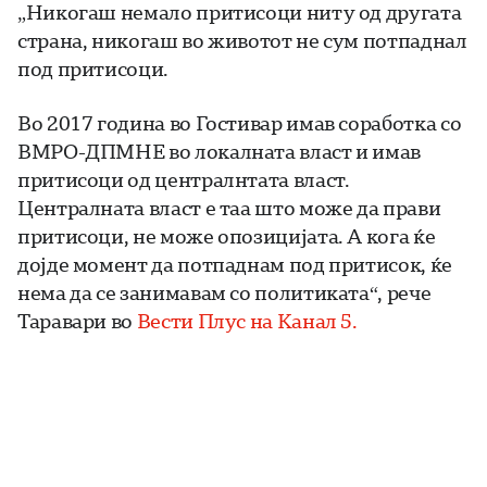
„Никогаш немало притисоци ниту од другата
страна, никогаш во животот не сум потпаднал
под притисоци.
Во 2017 година во Гостивар имав соработка со
ВМРО-ДПМНЕ во локалната власт и имав
притисоци од централнтата власт.
Централната власт е таа што може да прави
притисоци, не може опозицијата. А кога ќе
дојде момент да потпаднам под притисок, ќе
нема да се занимавам со политиката“, рече
Таравари во
Вести Плус на Канал 5.