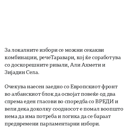
За локалните избори се можни секакви
комбинации, речеТаравари, кој ќе соработува
со доскорешните ривали, Али Ахмети и
Зијадин Села.
Очекува наесен заедно со Европскиот фронт
во албанскиот блок да освојат повеќе од два
спрема еден гласови во споредба со ВРЕДИ и
вели дека доколку соодносот е помал воопшто
нема да има потреба и логика да се бараат
предвремени парламентарни избори.