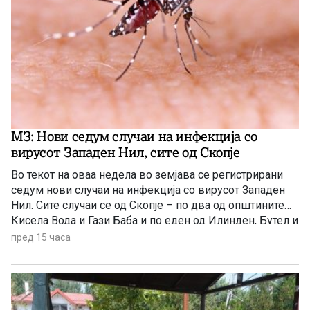
МЗ: Нови седум случаи на инфекција со
вирусот Западен Нил, сите од Скопје
Во текот на оваа недела во земјава се регистрирани
седум нови случаи на инфекција со вирусот Западен
Нил. Сите случаи се од Скопје – по два од општините
Кисела Вода и Гази Баба и по еден од Илинден, Бутел и
Аеродром. Новозаболените лица се на возраст од 60
пред 15 часа
до 84 години и сите се хоспитализирани, информираа
попладнево од Министерството за здравство.