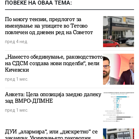
ПОВЕЌЕ НА ОВАА ТЕМА:
По многу тензии, предлогот за
именување на улиците во Тетово
повлечен од дневен ред на Советот
пред 4 нед.
„Наместо обединување, раководството
на СДСМ создава нови поделби“, вели
Кичевски
пред 1 мес.
Анкета: Цела опозиција заедно далеку
зад ВМРО-ДПМНЕ
пред 1 мес.
ДУИ „алармира“, или „дискретно“ се
заканува: Укинувањето раководни