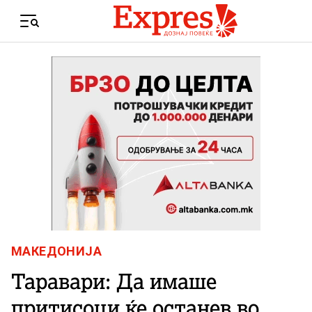
Skip to content
Menu
МАКЕДОНИЈА
Таравари: Да имаше
притисоци ќе останев во