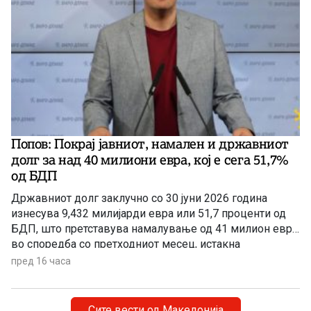
Попов: Покрај јавниот, намален и државниот
долг за над 40 милиони евра, кој e сега 51,7%
од БДП
Државниот долг заклучно со 30 јуни 2026 година
изнесува 9,432 милијарди евра или 51,7 проценти од
БДП, што претставува намалување од 41 милион евра
во споредба со претходниот месец, истакна
пратеникот на ВМРО-ДПМНЕ Сергеј Попов на
пред 16 часа
денешната прес-конференција.
Сите вести од Македонија