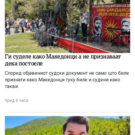
Ги суделе како Македонци а не признаваат
дека постоеле
Според објавениот судски документ не само што биле
признати како Македонци туку биле и судени како
такви
пред 6 часа