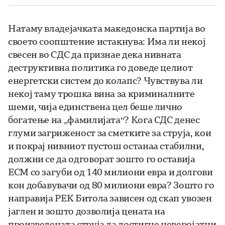
Натаму владејачката македонска партија во
своето соопштение истакнува: Има ли некој
свесен во СДС да признае дека нивната
деструктивна политика го доведе целиот
енергетски систем до колапс? Чувствува ли
некој таму трошка вина за криминалните
шеми, чија единствена цел беше лично
богатење на „фамилијата“? Кога СДС денес
глуми загриженост за сметките за струја, кои
и покрај нивниот пустош останаа стабилни,
должни се да одговорат зошто го оставија
ЕСМ со загуби од 140 милиони евра и долгови
кон добавувачи од 80 милиони евра? Зошто го
направија РЕК Битола зависен од скап увозен
јаглен и зошто дозволија цената на
произведената струја да достигне неверојатни