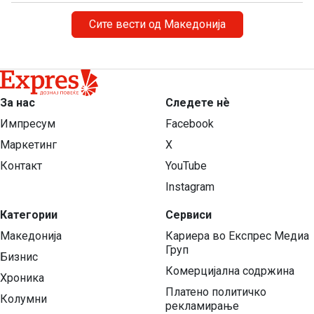
Сите вести од Македонија
За нас
Следете нѐ
Импресум
Facebook
Маркетинг
X
Контакт
YouTube
Instagram
Категории
Сервиси
Македонија
Кариера во Експрес Медиа
Груп
Бизнис
Комерцијална содржина
Хроника
Платено политичко
Колумни
рекламирање