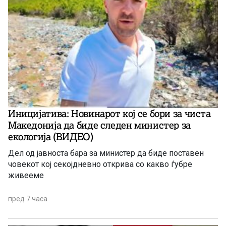
Иницијатива: Новинарот кој се бори за чиста
Македонија да биде следен министер за
екологија (ВИДЕО)
Дел од јавноста бара за министер да биде поставен
човекот кој секојдневно открива со какво ѓубре
живееме
пред 7 часа