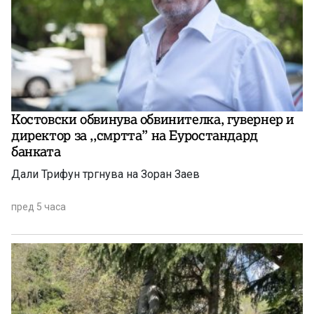
Костовски обвинува обвинителка, гувернер и
директор за ,,смртта” на Еуростандард
банката
Дали Трифун тргнува на Зоран Заев
пред 5 часа