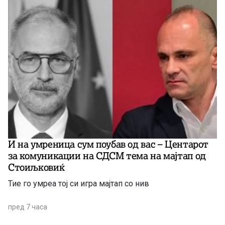
И на умреница сум поубав од вас – Центарот
за комуникации на СДСМ тема на мајтап од
Стоиљковиќ
Тие го умреа тој си игра мајтап со нив
пред 7 часа