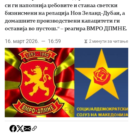
си ги наполнија џебовите и станаа светски
бизнисмени на релација Нов Зеланд-Дубаи, а
домашните производствени капацитети ги
оставија во пустош.“ – реагира ВМРО ДПМНЕ.
16. март 2026. — 16:59
2 минути за читање