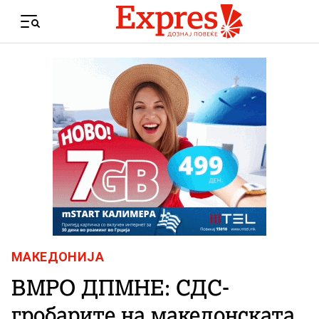
Skip to content
Menu
МАКЕДОНИЈА
ВМРО ДПМНЕ: СДС-
гробарите на македонската