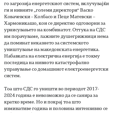
го загрозија енергетскиот систем, вклучувајќи
ги и нивните „големи директори“ Васко
Ковачевски – Колбасо и Пеце Матевски –
Хармоникашо, кои се директно одговорни за
урнисувањето на комбинатот. Оттука на СДС
им порачуваме, лажните душегрижници нема
да поминат неказнето за системското
уништување на македонската енергетика.
Набавката на електрична енергија е токму
последица на нивното катастрофално
управување со домашниот електроенергетски
систем.
Тоа што СДС го уништи во периодот 2017-
2024 година е невозможно да се санира за
кратко време. Но и покрај тоа што
изминативе година и половина интензивно се