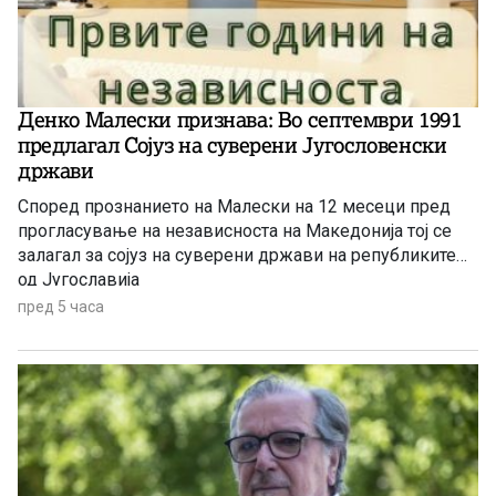
Денко Малески признава: Во септември 1991
предлагал Сојуз на суверени Југословенски
држави
Според прознанието на Малески на 12 месеци пред
прогласување на независноста на Македонија тој се
залагал за сојуз на суверени држави на републиките
од Југославија
пред 5 часа