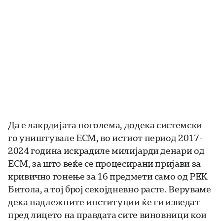
Да е лакрдијата поголема, додека системски
го уништувале ЕСМ, во истиот период 2017-
2024 година искрадиле милијарди денари од
ЕСМ, за што веќе се процесирани пријави за
кривично гонење за 16 предмети само од РЕК
Битола, а тој број секојдневно расте. Веруваме
дека надлежните институции ќе ги изведат
пред лицето на правдата сите виновници кои