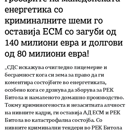
енергетика со
криминалните шеми го
оставија ЕСМ со загуби од
140 милиони евра и долгови
од 80 милиони евра!
„СДС искажува очигледно лицемерие и
бесрамност кога си зема за право да ги
коментира состојбите во енергетиката,
особено кога се дрзнува да зборува за РЕК
Битола и намаленото домашно производство.
Токму криминогеноста и незаситната алчност
на нивните кадри, ги оставија АД ЕСМ и РЕК
Битола во катастрофална состојба. Со
нивните криминални тендери во РЕК Битола