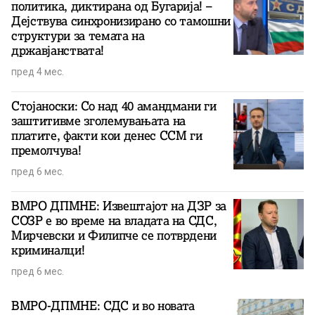
политика, диктирана од Бугарија! –
Дејствува синхронизирано со тамошни
структури за темата на
државјанствата!
пред 4 мес.
Стојаноски: Со над 40 амандмани ги
заштитивме зголемувањата на
платите, факти кои денес ССМ ги
премолчува!
пред 6 мес.
ВМРО ДПМНЕ: Извештајот на ДЗР за
СОЗР е во време на владата на СДС,
Мирчевски и Филипче се потврдени
криминалци!
пред 6 мес.
ВМРО-ДПМНЕ: СДС и во новата