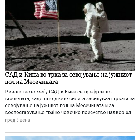
САД и Кина во трка за освојување на јужниот
пол на Месечината
Ривалството меѓу САД и Кина се префрла во
вселената, каде што двете сили ја засилуваат трката за
освојување на јужниот пол на Месечината и за
воспоставување трајно човечко присуство надвор од
Земјата.
пред 3 дена