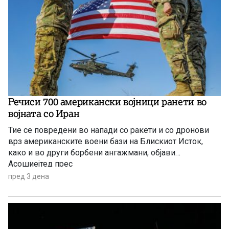
Речиси 700 американски војници ранети во
војната со Иран
Тие се повредени во напади со ракети и со дронови
врз американските воени бази на Блискиот Исток,
како и во други борбени ангажмани, објави
Асошиејтед прес
пред 3 дена