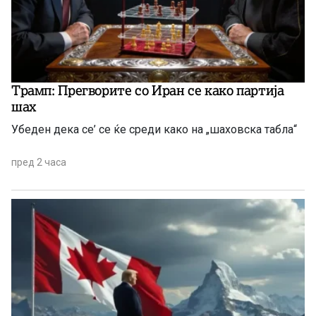
Трамп: Прегворите со Иран се како партија
шах
Убеден дека се’ се ќе среди како на „шаховска табла“
пред 2 часа