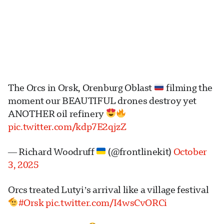
The Orcs in Orsk, Orenburg Oblast
filming the
moment our BEAUTIFUL drones destroy yet
ANOTHER oil refinery
pic.twitter.com/kdp7E2qjzZ
— Richard Woodruff
(@frontlinekit)
October
3, 2025
Orcs treated Lutyi’s arrival like a village festival
#Orsk
pic.twitter.com/I4wsCvORCi