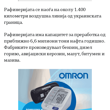
Рафинеријата се наоѓа на околу 1.400
километри воздушна линија од украинската
граница.
Рафинеријата има капацитет за преработка од
приближно 6,6 милиони тони нафта годишно.
Фабриките произведуваат бензин, дизел
гориво, авијациски керозин, мазут, битумен и
мазива.