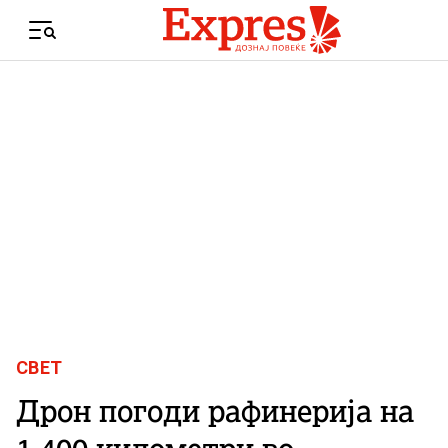
Skip to content
Menu
СВЕТ
Дрон погоди рафинерија на