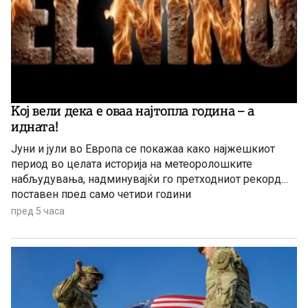
Kој вели дека е оваа најтопла година – а
идната!
Јуни и јули во Европа се покажаа како најжешкиот
период во целата историја на метеоролошките
набљудувања, надминувајќи го претходниот рекорд
поставен пред само четири години
пред 5 часа