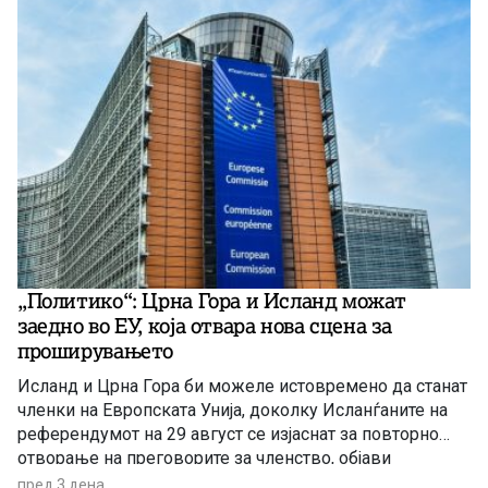
„Политико“: Црна Гора и Исланд можат
заедно во ЕУ, која отвара нова сцена за
проширувањето
Исланд и Црна Гора би можеле истовремено да станат
членки на Европската Унија, доколку Исланѓаните на
референдумот на 29 август се изјаснат за повторно
отворање на преговорите за членство, објави
„Политико“, повикувајќи се на европски претставници
пред 3 дена