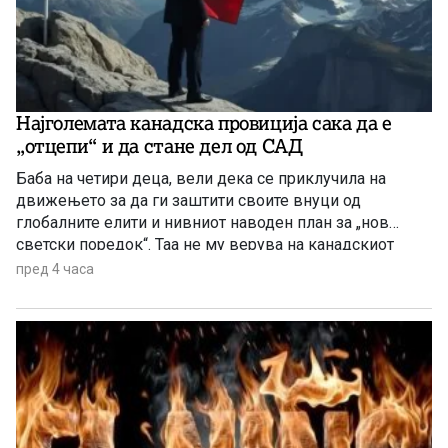
Најголемата канадска провиција сака да е
„отцепи“ и да стане дел од САД
Баба на четири деца, вели дека се приклучила на
движењето за да ги заштити своите внуци од
глобалните елити и нивниот наводен план за „нов
светски поредок“. Таа не му верува на канадскиот
премиер Марк Карни, но му верува на Доналд Трамп
пред 4 часа