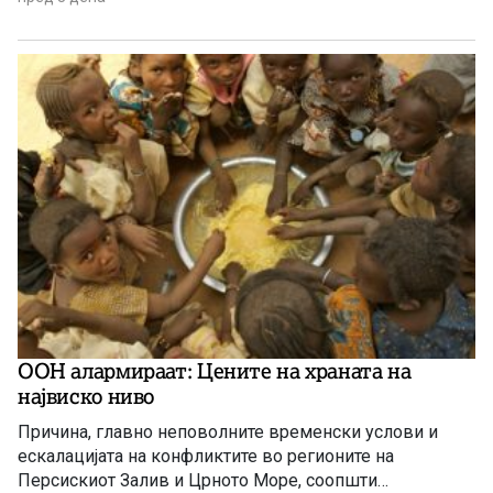
и дипломати.
ООН алармираат: Цените на храната на
највиско ниво
Причина, главно неповолните временски услови и
ескалацијата на конфликтите во регионите на
Персискиот Залив и Црното Море, соопшти