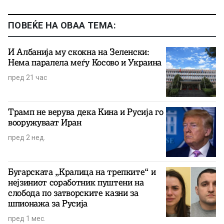
ПОВЕЌЕ НА ОВАА ТЕМА:
И Албанија му скокна на Зеленски:
Нема паралела меѓу Косово и Украина
пред 21 час
Трамп не верува дека Кина и Русија го
вооружуваат Иран
пред 2 нед.
Бугарската „Кралица на трепките“ и
нејзиниот соработник пуштени на
слобода по затворските казни за
шпионажа за Русија
пред 1 мес.