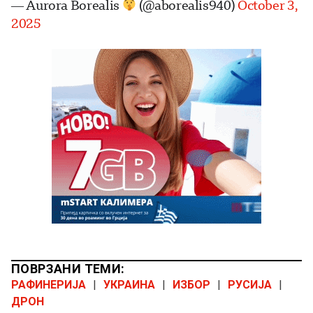
— Aurora Borealis
(@aborealis940)
October 3,
2025
ПОВРЗАНИ ТЕМИ:
РАФИНЕРИЈА
|
УКРАИНА
|
ИЗБОР
|
РУСИЈА
|
ДРОН