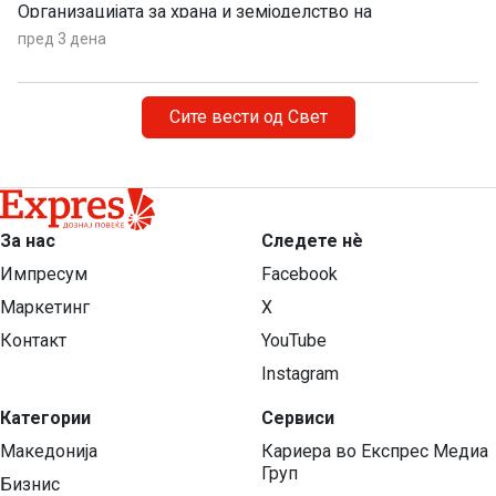
Организацијата за храна и земјоделство на
Обединетите нации (ФАО).
пред 3 дена
Сите вести од Свет
За нас
Следете нѐ
Импресум
Facebook
Маркетинг
X
Контакт
YouTube
Instagram
Категории
Сервиси
Македонија
Кариера во Експрес Медиа
Груп
Бизнис