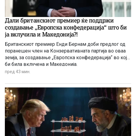
Дали британскиот премиер ќе поддржи
создавање „Европска конфедерација“ што би
ја вклучила и Македонија?!
Британскиот премиер Енди Бернам доби предлог од
поранешен член на Конзервативната партија во оваа
земја, за создавање „Европска конфедерација“ во која
би била вклучена и Македонија.
пред 43 мин.